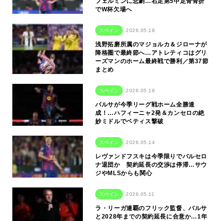
フェルミンに悲劇…右足第5中足骨骨折
でW杯欠場へ
スペイン
2026.05.18
浅野拓磨所属のマジョルカ＆ジローナが
降格圏で最終節へ…アトレティコはグリ
ーズマンのホーム最終戦で勝利／第37節
まとめ
スペイン
2026.05.18
バルサが今季リーグ戦ホーム全勝達
成！…ハフィーニャ2発＆カンセロの絶
妙ミドルでベティス撃破
スペイン
2026.05.14
レヴァンドフスキは今季限りでバルセロ
ナ退団か 契約延長の交渉は停滞…サウ
ジやMLSからも関心
スペイン
2026.05.11
ラ・リーガ連覇のフリック監督、バルサ
と2028年までの契約延長に合意か…1年