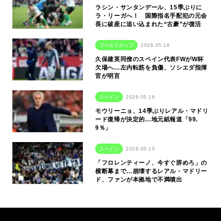
ラシン・サンタンデール、15季ぶりに
ラ・リーガへ！ 国際指名手配犯の元会
長に破産に追い込まれた“古豪”が復活
ワールドカップ
2026.05.16
久保建英同僚のスペイン代表FWがW杯
欠場へ…左内転筋を負傷、ソシエダ指揮
官が明言
スペイン
2026.05.16
モウリーニョ、14季ぶりレアル・マドリ
ード復帰が決定的…地元紙報道「99.
9％」
スペイン
2026.05.15
「フロレンティーノ、今すぐ辞めろ」の
横断幕まで…崩壊するレアル・マドリー
ド、ファンが本拠地で不満噴出