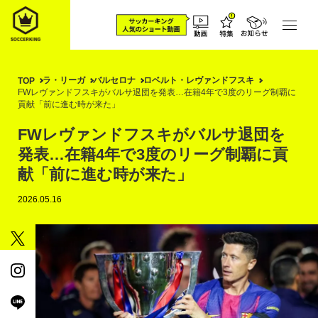
ラ・リーガ
バルセロナ
ロベルト・レヴァンドフスキ
TOP
FWレヴァンドフスキがバルサ退団を発表…在籍4年で3度のリーグ制覇に
貢献「前に進む時が来た」
FWレヴァンドフスキがバルサ退団を
発表…在籍4年で3度のリーグ制覇に貢
献「前に進む時が来た」
2026.05.16