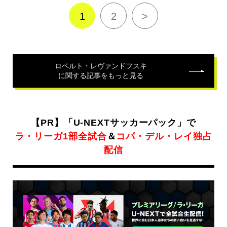
関
連
1
2
>
記
事
ロベルト・レヴァンドフスキ
に関する記事をもっと見る
【PR】「U-NEXTサッカーパック」で
ラ・リーガ1部全試合
＆
コパ・デル・レイ独占
配信