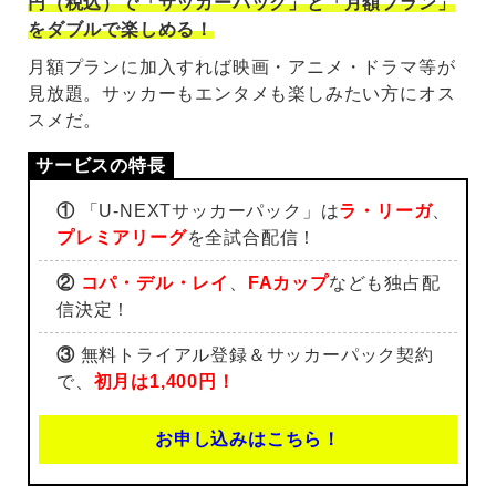
円（税込）で「サッカーパック」と「月額プラン」
をダブルで楽しめる！
月額プランに加入すれば映画・アニメ・ドラマ等が
見放題。サッカーもエンタメも楽しみたい方にオス
スメだ。
①
「U-NEXTサッカーパック」は
ラ・リーガ
、
プレミアリーグ
を全試合配信！
②
コパ・デル・レイ
、
FAカップ
なども独占配
信決定！
③
無料トライアル登録＆サッカーパック契約
で、
初月は1,400円！
お申し込みはこちら！