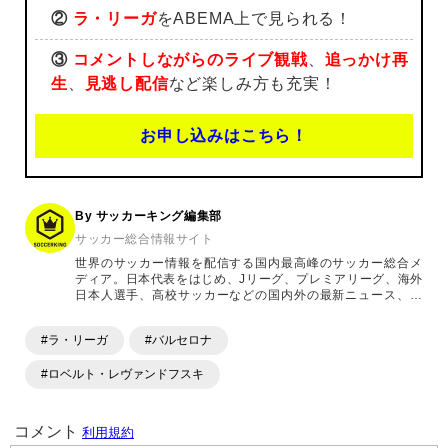
②
ラ・リーガ
をABEMA上で見られる！
③
コメントしながらのライブ観戦
、
追っかけ再
生
、
見逃し配信
など楽しみ方も充実！
お申し込みはこちら！
By サッカーキング編集部
サッカー総合情報サイト
世界のサッカー情報を配信する国内最高峰のサッカー総合メ
ディア。日本代表をはじめ、Jリーグ、プレミアリーグ、海外
日本人選手、高校サッカーなどの国内外の最新ニュース、コ
ラム、選手インタビュー、試合結果速報、ゲーム、ショッピ
ングといったサッカーにまつわるあらゆる情報を提供してい
#ラ・リーガ
#バルセロナ
ます。「X」「Instagram」「YouTube」「TikTok」など、
各種SNSサービスも充実したコンテンツを発信中。
#ロベルト・レヴァンドフスキ