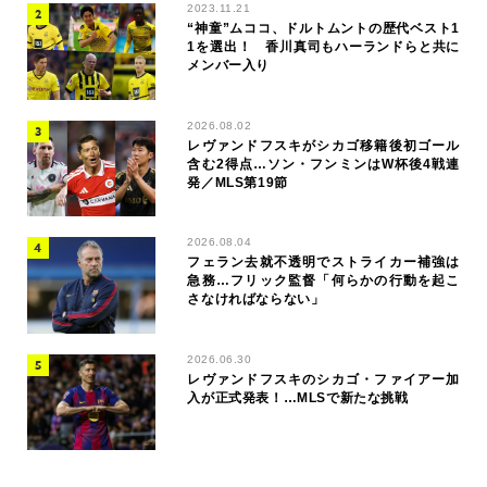
2023.11.21
“神童”ムココ、ドルトムントの歴代ベスト1
1を選出！ 香川真司もハーランドらと共に
メンバー入り
2026.08.02
レヴァンドフスキがシカゴ移籍後初ゴール
含む2得点…ソン・フンミンはW杯後4戦連
発／MLS第19節
2026.08.04
フェラン去就不透明でストライカー補強は
急務…フリック監督「何らかの行動を起こ
さなければならない」
2026.06.30
レヴァンドフスキのシカゴ・ファイアー加
入が正式発表！…MLSで新たな挑戦