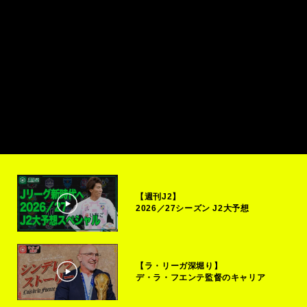
【週刊J2】
2026／27シーズン J2大予想
【ラ・リーガ深堀り】
デ・ラ・フエンテ監督のキャリア