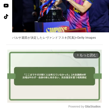
バルサ退団が決定したレヴァンドフスキ[写真]=Getty Images
もっと読む
arrow_forward_ios
Powered by 
GliaStudios