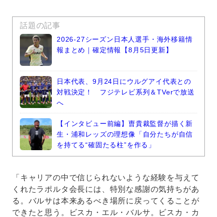
話題の記事
2026-27シーズン日本人選手・海外移籍情
報まとめ｜確定情報【8月5日更新】
日本代表、9月24日にウルグアイ代表との
対戦決定！ フジテレビ系列＆TVerで放送
へ
【インタビュー前編】曺貴裁監督が描く新
生・浦和レッズの理想像「自分たちが自信
を持てる“確固たる柱”を作る」
「キャリアの中で信じられないような経験を与えて
くれたラポルタ会長には、特別な感謝の気持ちがあ
る。バルサは本来あるべき場所に戻ってくることが
できたと思う。ビスカ・エル・バルサ。ビスカ・カ