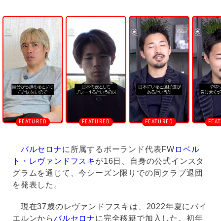
U
n
m
u
t
e
バルセロナ
に所属するポーランド代表FW
ロベル
ト・レヴァンドフスキ
が16日、自身の公式インスタ
グラムを通じて、今シーズン限りでの同クラブ退団
を発表した。
現在37歳のレヴァンドフスキは、2022年夏にバイ
エルンから
バルセロナ
に完全移籍で加入した。初年