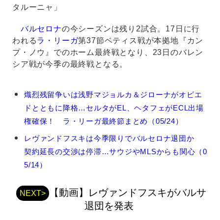
タルーニャ」
バルセロナ
の今シーズンは残り2試合。17日に行
われる
ラ・リーガ
第37節ベティス戦が本拠地『カン
プ・ノウ』でのホーム最終戦となり、23日のバレン
シア戦が今季の最終戦となる。
ロ
熾烈残留争いは浅野マジョルカ＆ジローナがオビエ
ベ
ドとともに降格…セルタがEL、ヘタフェがECL出場
ル
ト・
権確保！ ラ・リーガ最終節まとめ（05/24）
レ
レヴァンドフスキは今季限りでバルセロナ退団か
ヴ
ァ
契約延長の交渉は停滞…サウジやMLSからも関心（0
ン
5/14）
ド
フ
ス
【動画】レヴァンドフスキがバルサ
NEXT>
キ
退団を発表
の