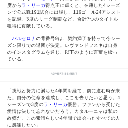
度から
ラ・リーガ
得点王に輝くと、在籍した4シーズ
ンで公式戦191試合に出場し、119ゴール24アシスト
を記録。3度のリーグ制覇など、合計7つのタイトル
獲得に貢献している。
バルセロナ
の背番号9は、契約満了を持って今シー
ズン限りでの退団が決定。レヴァンドフスキは自身
のインスタグラムを通じ、以下のように言葉を綴っ
ている。
ADVERTISEMENT
「挑戦と努力に満ちた4年間を経て、前に進む時が来
た。自分の使命を達成し、ここを去りたいと思う。4
シーズンで3度の
ラ・リーガ
優勝。ファンから受けた
愛情は決して忘れないだろう。カタルーニャは私の
故郷だ。この素晴らしい4年間で出会ったすべての人
に感謝したい」