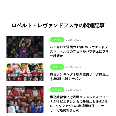
ロベルト・レヴァンドフスキの関連記事
スペイン
2026.06.03
バルセロナ退団の37歳FWレヴァンドフ
スキ、トルコのフェネルバフチェにフリ
ー移籍か
イタリア
2026.05.27
得点ランキング｜欧州主要リーグ得点王
｜2025－26シーズン
スペイン
2026.05.24
熾烈残留争いは浅野マジョルカ＆ジロー
ナがオビエドとともに降格…セルタがE
L、ヘタフェがECL出場権確保！ ラ・
リーガ最終節まとめ