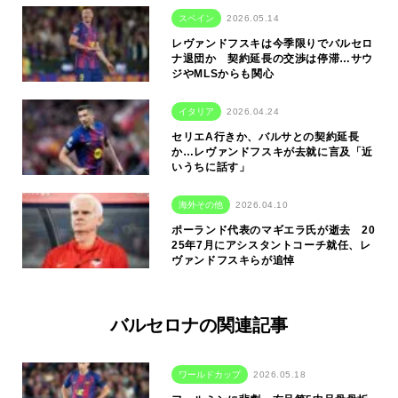
スペイン
2026.05.14
レヴァンドフスキは今季限りでバルセロ
ナ退団か 契約延長の交渉は停滞…サウ
ジやMLSからも関心
イタリア
2026.04.24
セリエA行きか、バルサとの契約延長
か…レヴァンドフスキが去就に言及「近
いうちに話す」
海外その他
2026.04.10
ポーランド代表のマギエラ氏が逝去 20
25年7月にアシスタントコーチ就任、レ
ヴァンドフスキらが追悼
バルセロナの関連記事
ワールドカップ
2026.05.18