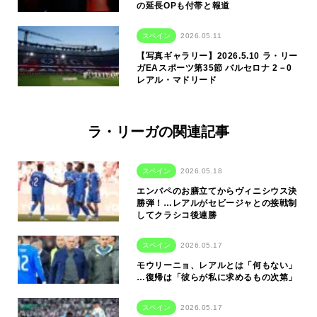
の延長OPも付帯と報道
スペイン
2026.05.11
【写真ギャラリー】2026.5.10 ラ・リー
ガEAスポーツ第35節 バルセロナ 2－0
レアル・マドリード
ラ・リーガの関連記事
スペイン
2026.05.18
エンバペのお膳立てからヴィニシウス決
勝弾！…レアルがセビージャとの接戦制
してクラシコ後連勝
スペイン
2026.05.17
モウリーニョ、レアルとは「何もない」
…復帰は「彼らが私に求めるもの次第」
スペイン
2026.05.17