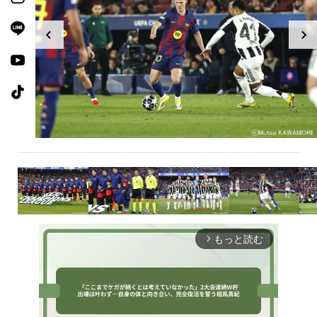
もっと読む
arrow_forward_ios