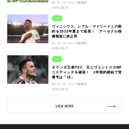
By サッカーキング編集部
2026.08.07
海外
ヴィニシウス、レアル・マドリードとの契
約を2032年夏まで延長！ アーセナル移
籍報道に終止符
By サッカーキング編集部
2026.08.07
海外
オランダ王者PSV、元ユヴェントスのMF
コスティッチを確保！ 2年契約締結で背
番号は「18」
By サッカーキング編集部
2026.08.07
VIEW MORE