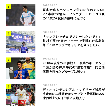
2026.08.06
喜多壱也もポジション争いに加わる左CB
に“本命”登場か…ソシエダ、モロッコ代表
の30歳の2度目の獲得に近づく
2026.08.06
「サンフレッチェでプレーしたいです」
川村拓夢の“逆オファー”で実現した広島復
帰「このクラブでキャリアを全うしたい」
2026.08.06
2018年以来のJ1参戦！ 長崎のキーマン山
口蛍が語る神戸時代の“成功体験”「同じ価
値観を持ったグループは強い」
2026.08.06
ディオマンデのレアル・マドリード移籍が
決定的に…移籍金はクラブ史上最高額の227
億円以上で6日午後に現地入り