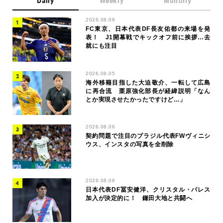
Daily
Weekly
Monthly
2026.08.06
FC東京、日本代表DF長友佑都の来場を発
表！ J1開幕戦でキックオフ前に挨拶…去
就にも注目
2026.08.05
海外移籍目指した大迫敬介、一転して広島
に再合流 栗原強化部長が経緯説明「なん
とか実現させたかったですけど…」
2026.08.06
契約問題で注目のブラジル代表FWヴィニシ
ウス、インスタの写真を全削除
2026.08.06
日本代表DF冨安健洋、クリスタル・パレス
加入が決定的に！ 鎌田大地と共闘へ