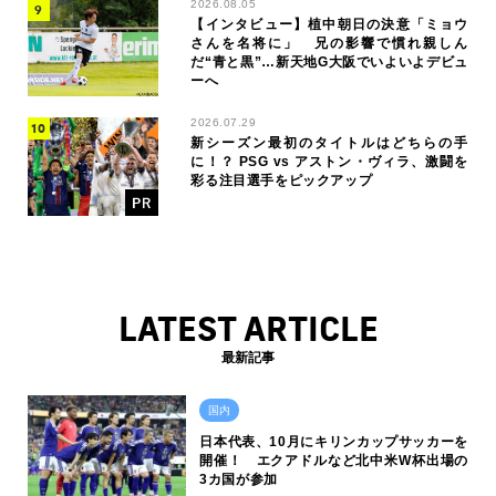
2026.08.05
【インタビュー】植中朝日の決意「ミョウ
さんを名将に」 兄の影響で慣れ親しん
だ“青と黒”…新天地G大阪でいよいよデビュ
ーへ
2026.07.29
新シーズン最初のタイトルはどちらの手
に！？ PSG vs アストン・ヴィラ、激闘を
彩る注目選手をピックアップ
LATEST ARTICLE
最新記事
国内
日本代表、10月にキリンカップサッカーを
開催！ エクアドルなど北中米W杯出場の
3カ国が参加