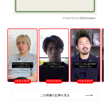
Powered by 
GliaStudios
U
n
m
u
t
e
この画像の記事を見る