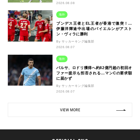
2026.08.08
海外
ブンデス王者とEL王者が香港で激突！…
伊藤洋輝途中出場のバイエルンがアスト
ン・ヴィラに勝利
By サッカーキング編集部
2026.08.07
海外
バルサ、ロドリ獲得へ約82億円超の初回オ
ファー提示も拒否される…マンCの要求額
に届かず
By サッカーキング編集部
2026.08.07
VIEW MORE