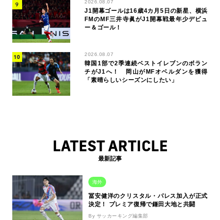
2026.08.07
J1開幕ゴールは16歳4カ月5日の新星、横浜
FMのMF三井寺眞がJ1開幕戦最年少デビュ
ー＆ゴール！
2026.08.07
韓国1部で2季連続ベストイレブンのボラン
チがJ1へ！ 岡山がMFオベルダンを獲得
「素晴らしいシーズンにしたい」
LATEST ARTICLE
最新記事
海外
冨安健洋のクリスタル・パレス加入が正式
決定！ プレミア復帰で鎌田大地と共闘
By サッカーキング編集部