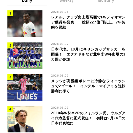
Daily
Weekly
Monthly
2026.08.06
レアル、クラブ史上最高額でFWディオマン
デ獲得を発表！ 総額227億円以上、7年契
約を締結
2026.08.07
日本代表、10月にキリンカップサッカーを
開催！ エクアドルなど北中米W杯出場の3
カ国が参加
2026.08.06
メッシが高難度ボレーに冷静なフィニッシ
ュで2ゴール！…インテル・マイアミを逆転
勝利に導く
2026.08.07
2010年W杯MVPのフォルラン氏、ウルグア
イ代表監督に正式就任！ 初陣は9月24日の
日本代表戦に