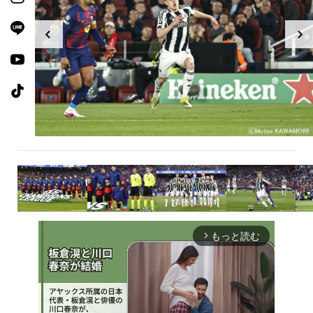
もっと読む
arrow_forward_ios