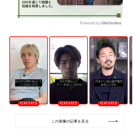
Powered by 
GliaStudios
U
n
m
u
t
e
この画像の記事を見る