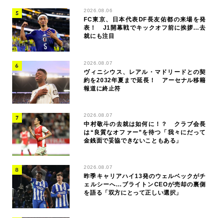
2026.08.06
FC東京、日本代表DF長友佑都の来場を発
表！ J1開幕戦でキックオフ前に挨拶…去
就にも注目
2026.08.07
ヴィニシウス、レアル・マドリードとの契
約を2032年夏まで延長！ アーセナル移籍
報道に終止符
2026.08.07
中村敬斗の去就は如何に！？ クラブ会長
は“良質なオファー”を待つ「我々にだって
金銭面で妥協できないこともある」
2026.08.07
昨季キャリアハイ13発のウェルベックがチ
ェルシーへ…ブライトンCEOが売却の裏側
を語る「双方にとって正しい選択」