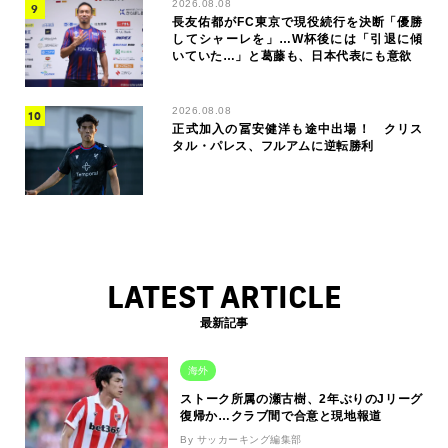
2026.08.08
長友佑都がFC東京で現役続行を決断「優勝
してシャーレを」…W杯後には「引退に傾
いていた…」と葛藤も、日本代表にも意欲
2026.08.08
正式加入の冨安健洋も途中出場！ クリス
タル・パレス、フルアムに逆転勝利
LATEST ARTICLE
最新記事
海外
ストーク所属の瀬古樹、2年ぶりのJリーグ
復帰か…クラブ間で合意と現地報道
By サッカーキング編集部