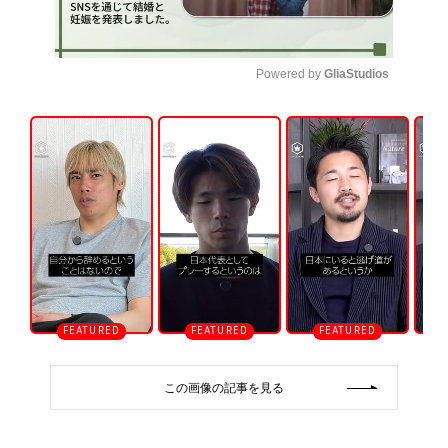
Powered by 
GliaStudios
U
n
m
u
t
e
この画像の記事を見る