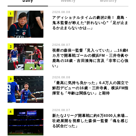
Daily
Weekly
Monthly
2026.08.08
アディショナルタイムの劇的2発！ 鹿島・
鬼木監督が称えた“折れない心”「足が止ま
るか止まらないかは…」
2026.08.07
視察の森保一監督「見入っていた」…16歳4
カ月で開幕戦ゴールの横浜FM・三井寺眞や
鹿島の18歳・吉田湊海に言及「非常に心強
い」
2026.08.08
「最高に気持ち良かった」6.4万人の国立で
鮮烈デビューの16歳・三井寺眞、横浜FM指
揮官も「年齢は関係ない」と期待
2026.08.07
新たなJリーグ開幕戦に約6万4000人来場…
壮絶展開を視察した森保一監督「魂を感じ
る試合だった」