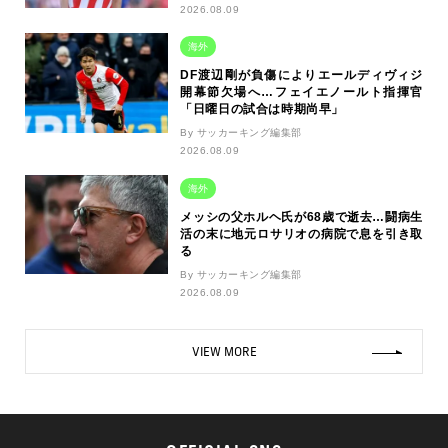
2026.08.09
海外
DF渡辺剛が負傷によりエールディヴィジ
開幕節欠場へ…フェイエノールト指揮官
「日曜日の試合は時期尚早」
By サッカーキング編集部
2026.08.09
海外
メッシの父ホルヘ氏が68歳で逝去…闘病生
活の末に地元ロサリオの病院で息を引き取
る
By サッカーキング編集部
2026.08.09
VIEW MORE