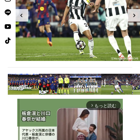
もっと読む
arrow_forward_ios