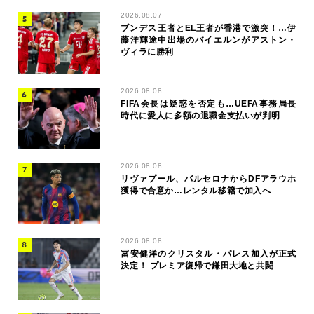
2026.08.07
ブンデス王者とEL王者が香港で激突！…伊
藤洋輝途中出場のバイエルンがアストン・
ヴィラに勝利
2026.08.08
FIFA会長は疑惑を否定も…UEFA事務局長
時代に愛人に多額の退職金支払いが判明
2026.08.08
リヴァプール、バルセロナからDFアラウホ
獲得で合意か…レンタル移籍で加入へ
2026.08.08
冨安健洋のクリスタル・パレス加入が正式
決定！ プレミア復帰で鎌田大地と共闘