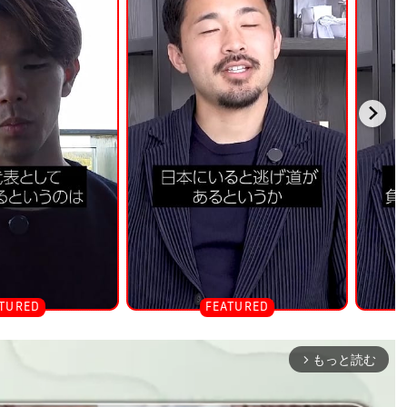
もっと読む
arrow_forward_ios