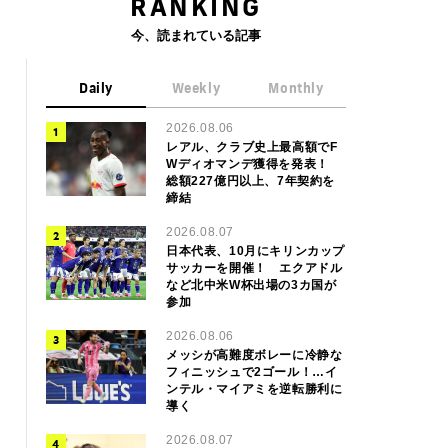
RANKING
今、読まれている記事
Daily
Weekly
Monthly
2026.08.06
レアル、クラブ史上最高額でF
Wディオマンデ獲得を発表！
総額227億円以上、7年契約を
締結
2026.08.07
日本代表、10月にキリンカップ
サッカーを開催！ エクアドル
など北中米W杯出場の3カ国が
参加
2026.08.06
メッシが高難度ボレーに冷静な
フィニッシュで2ゴール！…イ
ンテル・マイアミを逆転勝利に
導く
2026.08.07