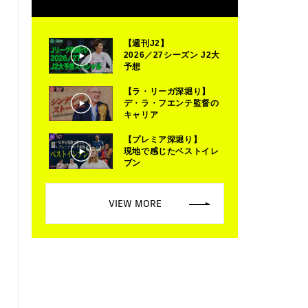
【週刊J2】
2026／27シーズン J2大
予想
【ラ・リーガ深堀り】
デ・ラ・フエンテ監督の
キャリア
【プレミア深堀り】
現地で感じたベストイレ
ブン
VIEW MORE