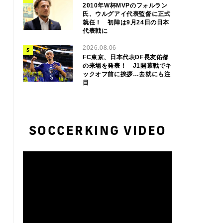
2010年W杯MVPのフォルラン
氏、ウルグアイ代表監督に正式
就任！ 初陣は9月24日の日本
代表戦に
2026.08.06
FC東京、日本代表DF長友佑都
の来場を発表！ J1開幕戦でキ
ックオフ前に挨拶…去就にも注
目
SOCCERKING VIDEO