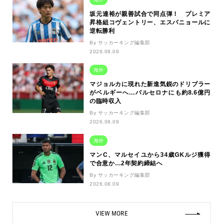
坂元達裕が親善試合で同点弾！ プレミア
昇格組コヴェントリー、エスパニョールに
逆転勝利
By サッカーキング編集部
2026.08.09
海外
マジョルカに現れた新進気鋭のドリブラー
がベルギーへ…バルセロナにも約8.6億円
の臨時収入
By サッカーキング編集部
2026.08.09
海外
マンC、マルセイユから34歳GKルジ獲得
で合意か…2年契約締結へ
By サッカーキング編集部
2026.08.09
VIEW MORE