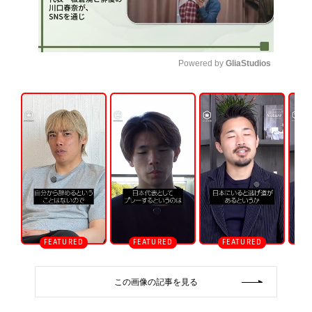
Powered by 
GliaStudios
U
n
m
u
t
e
この画像の記事を見る