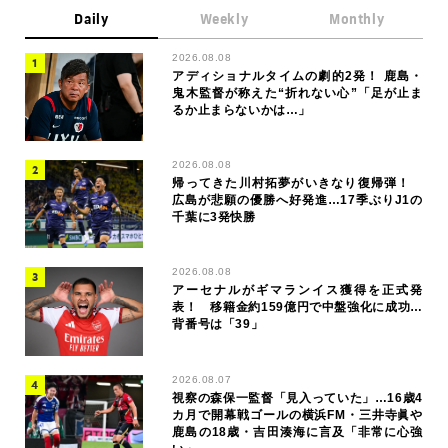
Daily
Weekly
Monthly
2026.08.08
アディショナルタイムの劇的2発！ 鹿島・
鬼木監督が称えた“折れない心”「足が止ま
るか止まらないかは…」
2026.08.08
帰ってきた川村拓夢がいきなり復帰弾！
広島が悲願の優勝へ好発進…17季ぶりJ1の
千葉に3発快勝
2026.08.08
アーセナルがギマランイス獲得を正式発
表！ 移籍金約159億円で中盤強化に成功…
背番号は「39」
2026.08.07
視察の森保一監督「見入っていた」…16歳4
カ月で開幕戦ゴールの横浜FM・三井寺眞や
鹿島の18歳・吉田湊海に言及「非常に心強