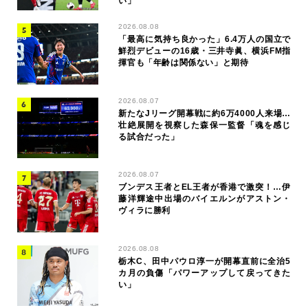
い」
2026.08.08
「最高に気持ち良かった」6.4万人の国立で
鮮烈デビューの16歳・三井寺眞、横浜FM指
揮官も「年齢は関係ない」と期待
2026.08.07
新たなJリーグ開幕戦に約6万4000人来場…
壮絶展開を視察した森保一監督「魂を感じ
る試合だった」
2026.08.07
ブンデス王者とEL王者が香港で激突！…伊
藤洋輝途中出場のバイエルンがアストン・
ヴィラに勝利
2026.08.08
栃木C、田中パウロ淳一が開幕直前に全治5
カ月の負傷「パワーアップして戻ってきた
い」