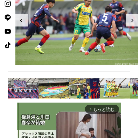
もっと読む
arrow_forward_ios