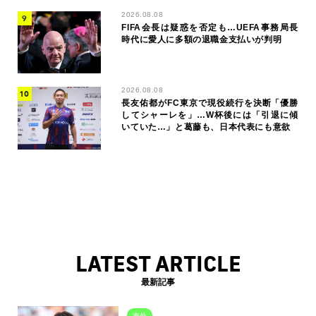
2026.08.08
FIFA会長は疑惑を否定も…UEFA事務局長
時代に愛人に多額の退職金支払いが判明
2026.08.08
長友佑都がFC東京で現役続行を決断「優勝
してシャーレを」…W杯後には「引退に傾
いていた…」と葛藤も、日本代表にも意欲
LATEST ARTICLE
最新記事
海外