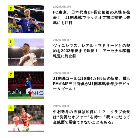
2026.08.06
FC東京、日本代表DF長友佑都の来場を発
表！ J1開幕戦でキックオフ前に挨拶…去
就にも注目
2026.08.07
ヴィニシウス、レアル・マドリードとの契
約を2032年夏まで延長！ アーセナル移籍
報道に終止符
2026.08.07
J1開幕ゴールは16歳4カ月5日の新星、横浜
FMのMF三井寺眞がJ1開幕戦最年少デビュ
ー＆ゴール！
2026.08.07
中村敬斗の去就は如何に！？ クラブ会長
は“良質なオファー”を待つ「我々にだって
金銭面で妥協できないこともある」