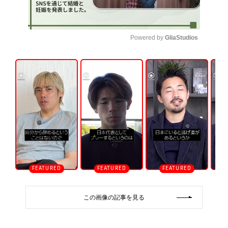
Powered by 
GliaStudios
U
n
m
u
t
e
この画像の記事を見る