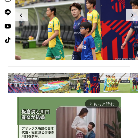
もっと読む
arrow_forward_ios