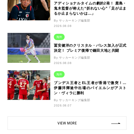
アディショナルタイムの劇的2発！ 鹿島・
鬼木監督が称えた“折れない心”「足が止ま
るか止まらないかは…」
By サッカーキング編集部
2026.08.08
海外
冨安健洋のクリスタル・パレス加入が正式
決定！ プレミア復帰で鎌田大地と共闘
By サッカーキング編集部
2026.08.08
海外
ブンデス王者とEL王者が香港で激突！…
伊藤洋輝途中出場のバイエルンがアスト
ン・ヴィラに勝利
By サッカーキング編集部
2026.08.07
VIEW MORE