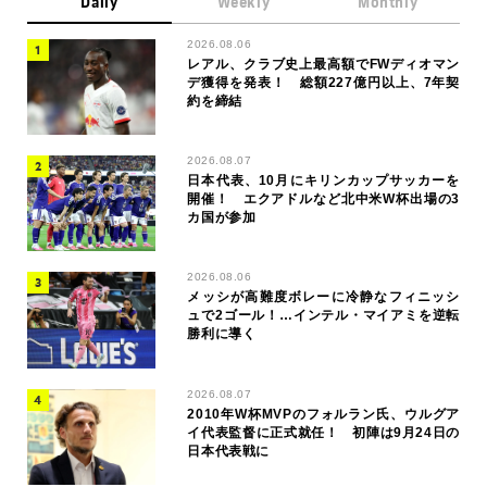
Daily
Weekly
Monthly
2026.08.06
レアル、クラブ史上最高額でFWディオマン
デ獲得を発表！ 総額227億円以上、7年契
約を締結
2026.08.07
日本代表、10月にキリンカップサッカーを
開催！ エクアドルなど北中米W杯出場の3
カ国が参加
2026.08.06
メッシが高難度ボレーに冷静なフィニッシ
ュで2ゴール！…インテル・マイアミを逆転
勝利に導く
2026.08.07
2010年W杯MVPのフォルラン氏、ウルグア
イ代表監督に正式就任！ 初陣は9月24日の
日本代表戦に