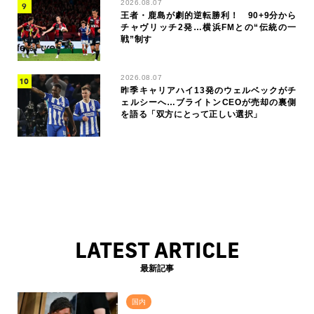
2026.08.07
王者・鹿島が劇的逆転勝利！ 90+9分から
チャヴリッチ2発…横浜FMとの“伝統の一
戦”制す
2026.08.07
昨季キャリアハイ13発のウェルベックがチ
ェルシーへ…ブライトンCEOが売却の裏側
を語る「双方にとって正しい選択」
LATEST ARTICLE
最新記事
国内