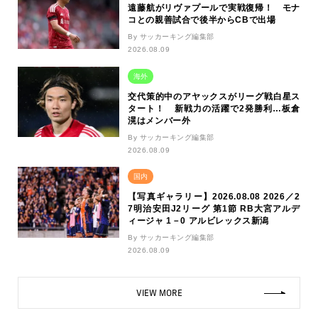
遠藤航がリヴァプールで実戦復帰！ モナ
コとの親善試合で後半からCBで出場
By サッカーキング編集部
2026.08.09
海外
交代策的中のアヤックスがリーグ戦白星ス
タート！ 新戦力の活躍で2発勝利…板倉
滉はメンバー外
By サッカーキング編集部
2026.08.09
国内
【写真ギャラリー】2026.08.08 2026／2
7明治安田J2リーグ 第1節 RB大宮アルデ
ィージャ 1－0 アルビレックス新潟
By サッカーキング編集部
2026.08.09
VIEW MORE