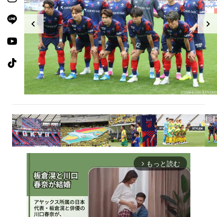
もっと読む
arrow_forward_ios