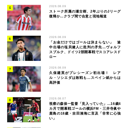
2026.08.09
ストーク所属の瀬古樹、2年ぶりのJリーグ
復帰か…クラブ間で合意と現地報道
2026.08.09
「お金だけではゴールは決まらない」 途
中出場の塩貝健人に批判の矛先…ヴォルフ
スブルク、ドイツ2部開幕戦でスコアレスド
ロー
2026.08.09
久保建英がプレシーズン初出場！ レア
ル・ソシエダは敗戦も…スペイン紙からは
高評価
2026.08.07
視察の森保一監督「見入っていた」…16歳4
カ月で開幕戦ゴールの横浜FM・三井寺眞や
鹿島の18歳・吉田湊海に言及「非常に心強
い」