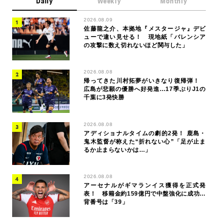
Daily
Weekly
Monthly
2026.08.09
佐藤龍之介、本拠地『メスタージャ』デビ
ューで違い見せる！ 現地紙「バレンシア
の攻撃に数え切れないほど関与した」
2026.08.08
帰ってきた川村拓夢がいきなり復帰弾！
広島が悲願の優勝へ好発進…17季ぶりJ1の
千葉に3発快勝
2026.08.08
アディショナルタイムの劇的2発！ 鹿島・
鬼木監督が称えた“折れない心”「足が止ま
るか止まらないかは…」
2026.08.08
アーセナルがギマランイス獲得を正式発
表！ 移籍金約159億円で中盤強化に成功…
背番号は「39」