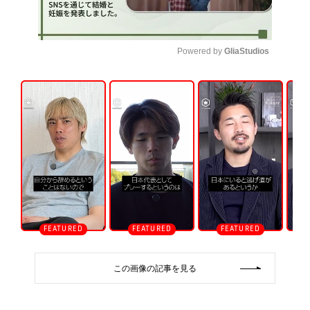
Powered by 
GliaStudios
U
n
m
u
t
e
この画像の記事を見る