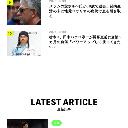
2026.08.09
メッシの父ホルヘ氏が68歳で逝去…闘病生
活の末に地元ロサリオの病院で息を引き取
る
2026.08.08
栃木C、田中パウロ淳一が開幕直前に全治5
カ月の負傷「パワーアップして戻ってきた
い」
LATEST ARTICLE
最新記事
海外