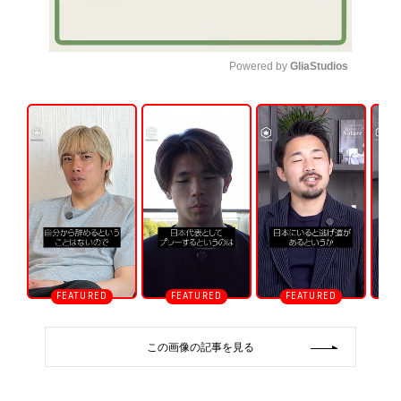
Powered by 
GliaStudios
U
n
m
u
t
e
この画像の記事を見る