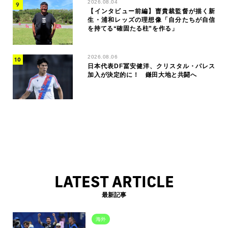
2026.08.04
【インタビュー前編】曺貴裁監督が描く新
生・浦和レッズの理想像「自分たちが自信
を持てる“確固たる柱”を作る」
2026.08.06
日本代表DF冨安健洋、クリスタル・パレス
加入が決定的に！ 鎌田大地と共闘へ
LATEST ARTICLE
最新記事
海外