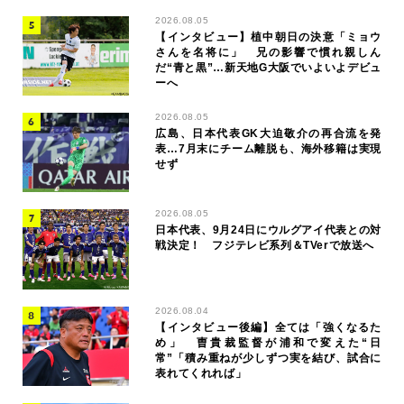
2026.08.05
【インタビュー】植中朝日の決意「ミョウ
さんを名将に」 兄の影響で慣れ親しん
だ“青と黒”…新天地G大阪でいよいよデビュ
ーへ
2026.08.05
広島、日本代表GK大迫敬介の再合流を発
表…7月末にチーム離脱も、海外移籍は実現
せず
2026.08.05
日本代表、9月24日にウルグアイ代表との対
戦決定！ フジテレビ系列＆TVerで放送へ
2026.08.04
【インタビュー後編】全ては「強くなるた
め」 曺貴裁監督が浦和で変えた“日
常”「積み重ねが少しずつ実を結び、試合に
表れてくれれば」