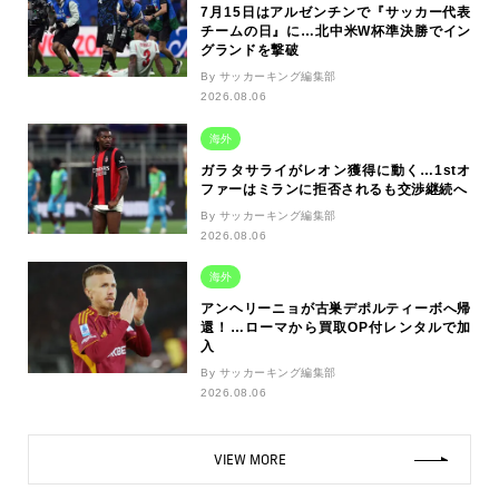
7月15日はアルゼンチンで『サッカー代表
チームの日』に…北中米W杯準決勝でイン
グランドを撃破
By サッカーキング編集部
2026.08.06
海外
ガラタサライがレオン獲得に動く…1stオ
ファーはミランに拒否されるも交渉継続へ
By サッカーキング編集部
2026.08.06
海外
アンヘリーニョが古巣デポルティーボへ帰
還！…ローマから買取OP付レンタルで加
入
By サッカーキング編集部
2026.08.06
VIEW MORE