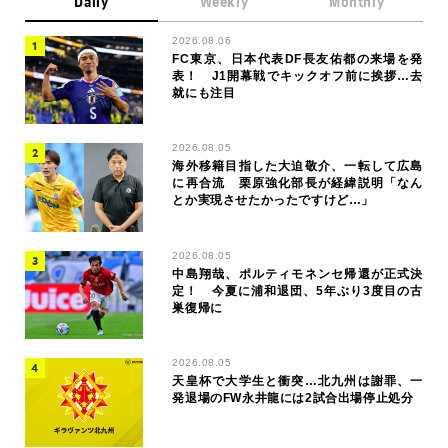
Daily
Weekly
Monthly
2026.08.06
FC東京、日本代表DF長友佑都の来場を発
表！ J1開幕戦でキックオフ前に挨拶…去
就にも注目
2026.08.05
海外移籍目指した大迫敬介、一転して広島
に再合流 栗原強化部長が経緯説明「なん
とか実現させたかったですけど…」
2026.08.05
中島翔哉、ポルティモネンセ帰還が正式決
定！ 今夏に浦和退団、5年ぶり3度目の古
巣復帰に
2026.08.05
天皇杯で大学生と衝突…北九州は謝罪、一
発退場のFW永井龍には2試合出場停止処分