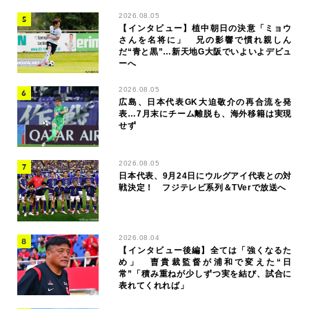
2026.08.05
【インタビュー】植中朝日の決意「ミョウ
さんを名将に」 兄の影響で慣れ親しん
だ“青と黒”…新天地G大阪でいよいよデビュ
ーへ
2026.08.05
広島、日本代表GK大迫敬介の再合流を発
表…7月末にチーム離脱も、海外移籍は実現
せず
2026.08.05
日本代表、9月24日にウルグアイ代表との対
戦決定！ フジテレビ系列＆TVerで放送へ
2026.08.04
【インタビュー後編】全ては「強くなるた
め」 曺貴裁監督が浦和で変えた“日
常”「積み重ねが少しずつ実を結び、試合に
表れてくれれば」