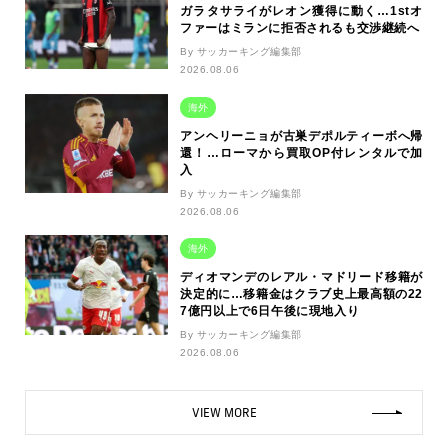
ガラタサライがレオン獲得に動く…1stオ
ファーはミランに拒否されるも交渉継続へ
By サッカーキング編集部
2026.08.06
海外
アンヘリーニョが古巣デポルティーボへ帰
還！…ローマから買取OP付レンタルで加
入
By サッカーキング編集部
2026.08.06
海外
ディオマンデのレアル・マドリード移籍が
決定的に…移籍金はクラブ史上最高額の22
7億円以上で6日午後に現地入り
By サッカーキング編集部
2026.08.06
VIEW MORE