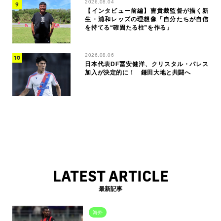
2026.08.04
【インタビュー前編】曺貴裁監督が描く新
生・浦和レッズの理想像「自分たちが自信
を持てる“確固たる柱”を作る」
2026.08.06
日本代表DF冨安健洋、クリスタル・パレス
加入が決定的に！ 鎌田大地と共闘へ
LATEST ARTICLE
最新記事
海外