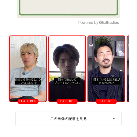
Powered by 
GliaStudios
U
n
m
u
t
e
この画像の記事を見る