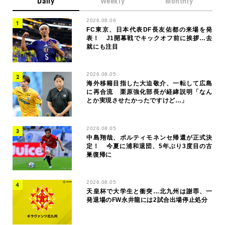
Daily
Weekly
Monthly
2026.08.06
FC東京、日本代表DF長友佑都の来場を発
表！ J1開幕戦でキックオフ前に挨拶…去
就にも注目
2026.08.05
海外移籍目指した大迫敬介、一転して広島
に再合流 栗原強化部長が経緯説明「なん
とか実現させたかったですけど…」
2026.08.05
中島翔哉、ポルティモネンセ帰還が正式決
定！ 今夏に浦和退団、5年ぶり3度目の古
巣復帰に
2026.08.05
天皇杯で大学生と衝突…北九州は謝罪、一
発退場のFW永井龍には2試合出場停止処分