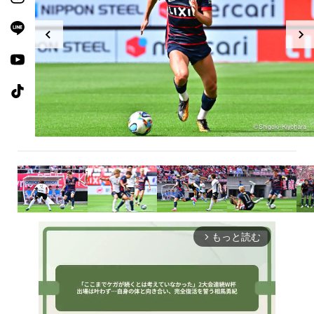
もっと読む
arrow_forward_ios