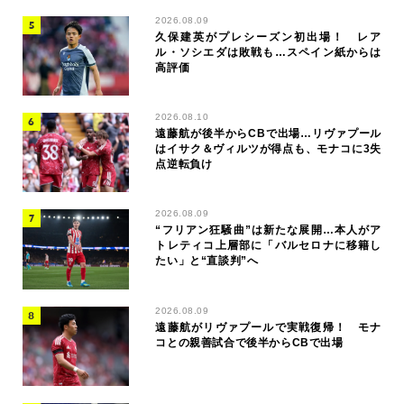
2026.08.09
久保建英がプレシーズン初出場！ レア
ル・ソシエダは敗戦も…スペイン紙からは
高評価
2026.08.10
遠藤航が後半からCBで出場…リヴァプール
はイサク＆ヴィルツが得点も、モナコに3失
点逆転負け
2026.08.09
“フリアン狂騒曲”は新たな展開…本人がア
トレティコ上層部に「バルセロナに移籍し
たい」と“直談判”へ
2026.08.09
遠藤航がリヴァプールで実戦復帰！ モナ
コとの親善試合で後半からCBで出場