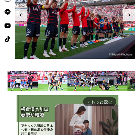
もっと読む
arrow_forward_ios