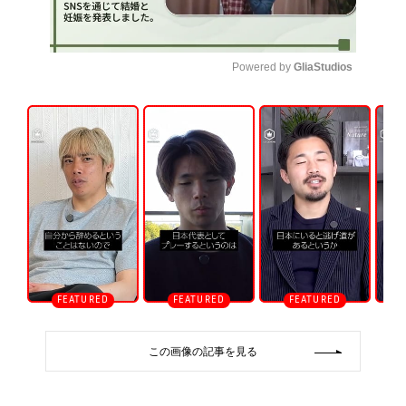
Powered by 
GliaStudios
U
n
m
u
t
e
この画像の記事を見る