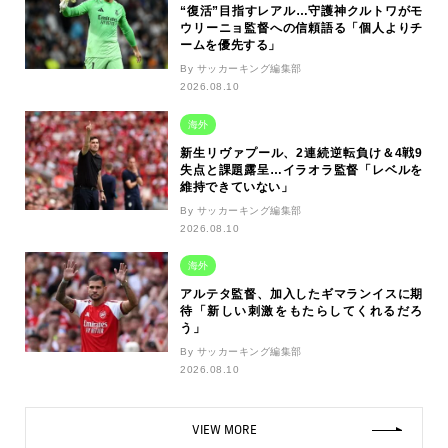
“復活”目指すレアル…守護神クルトワがモ
ウリーニョ監督への信頼語る「個人よりチ
ームを優先する」
By サッカーキング編集部
2026.08.10
海外
新生リヴァプール、2連続逆転負け＆4戦9
失点と課題露呈…イラオラ監督「レベルを
維持できていない」
By サッカーキング編集部
2026.08.10
海外
アルテタ監督、加入したギマランイスに期
待「新しい刺激をもたらしてくれるだろ
う」
By サッカーキング編集部
2026.08.10
VIEW MORE