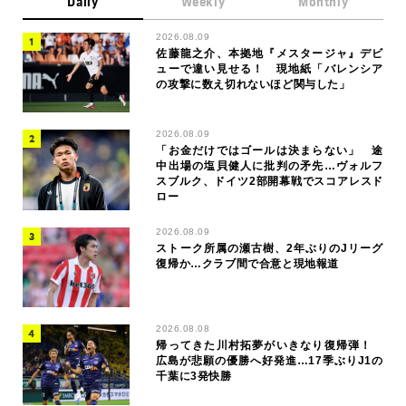
Daily
Weekly
Monthly
2026.08.09
佐藤龍之介、本拠地『メスタージャ』デビ
ューで違い見せる！ 現地紙「バレンシア
の攻撃に数え切れないほど関与した」
2026.08.09
「お金だけではゴールは決まらない」 途
中出場の塩貝健人に批判の矛先…ヴォルフ
スブルク、ドイツ2部開幕戦でスコアレスド
ロー
2026.08.09
ストーク所属の瀬古樹、2年ぶりのJリーグ
復帰か…クラブ間で合意と現地報道
2026.08.08
帰ってきた川村拓夢がいきなり復帰弾！
広島が悲願の優勝へ好発進…17季ぶりJ1の
千葉に3発快勝