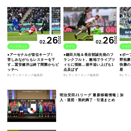
26
26
2023
2023
02.
02.
イングランド
ドイツ
ドイツ
●アーセナルが首位キープ！
●鎌田大地＆長谷部誠先発のフ
●ボー
苦しみながらもレスターを下
ランクフルト、敵地でライプツ
野拓磨
す…冨安健洋は終了間際からピ
ィヒに惜敗…後半追い上げも1
快勝の
ッチへ
点及ばず
星
By サッカーキング編集部
By サッカーキング編集部
By サ
明治安田J1リーグ 最新移籍情報｜加
入・退団・契約満了・引退まとめ