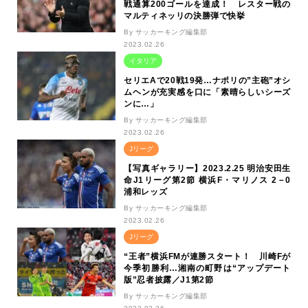
戦通算200ゴールを達成！ レスター戦の
マルティネッリの決勝弾で快挙
By サッカーキング編集部
2023.02.26
イタリア
セリエAで20戦19発…ナポリの”主砲”オシ
ムヘンが充実感を口に「素晴らしいシーズ
ンに…」
By サッカーキング編集部
2023.02.26
Jリーグ
【写真ギャラリー】2023.2.25 明治安田生
命J1リーグ第2節 横浜F・マリノス 2－0
浦和レッズ
By サッカーキング編集部
2023.02.26
Jリーグ
“王者”横浜FMが連勝スタート！ 川崎Fが
今季初勝利…湘南の町野は“アップデート
版”忍者披露／J1第2節
By サッカーキング編集部