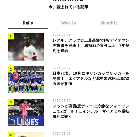
今、読まれている記事
Daily
Weekly
Monthly
2026.08.06
レアル、クラブ史上最高額でFWディオマン
デ獲得を発表！ 総額227億円以上、7年契
約を締結
2026.08.07
日本代表、10月にキリンカップサッカーを
開催！ エクアドルなど北中米W杯出場の3
カ国が参加
2026.08.06
メッシが高難度ボレーに冷静なフィニッシ
ュで2ゴール！…インテル・マイアミを逆転
勝利に導く
2026.08.07