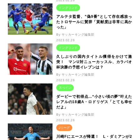
2023.02.26
イングランド
アルテタ監督、”偽9番”として存在感放っ
たトロサールに賛辞「貢献度は非常に高か
った」
By サッカーキング編集部
2023.02.26
イングランド
久しぶりの国内タイトル獲得をかけて激
突！ マンU対ニューカッスル、カラバオ
杯決勝の予想イレブンは？
By サッカーキング編集部
2023.02.26
スペイン
ダービーで初得点…“小さい頃の夢”叶えた
レアルの18歳A・ロドリゲス「とても幸せ
だよ」
By サッカーキング編集部
2023.02.26
Jリーグ
川崎Fにエースが帰還！ L・ダミアンが2