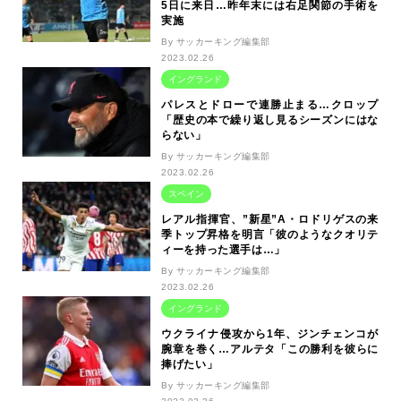
5日に来日…昨年末には右足関節の手術を
実施
By サッカーキング編集部
2023.02.26
イングランド
パレスとドローで連勝止まる…クロップ
「歴史の本で繰り返し見るシーズンにはな
らない」
By サッカーキング編集部
2023.02.26
スペイン
レアル指揮官、”新星”A・ロドリゲスの来
季トップ昇格を明言「彼のようなクオリテ
ィーを持った選手は…」
By サッカーキング編集部
2023.02.26
イングランド
ウクライナ侵攻から1年、ジンチェンコが
腕章を巻く…アルテタ「この勝利を彼らに
捧げたい」
By サッカーキング編集部