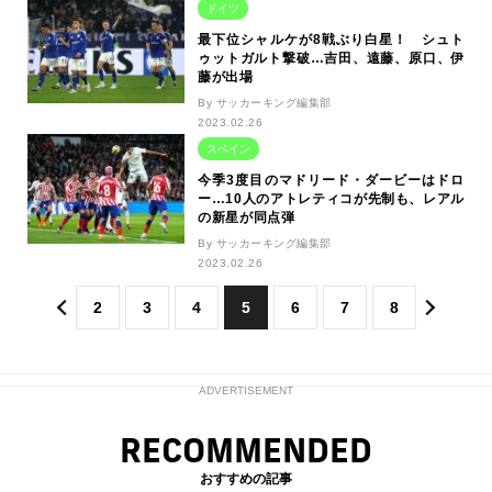
ドイツ
最下位シャルケが8戦ぶり白星！ シュト
ゥットガルト撃破…吉田、遠藤、原口、伊
藤が出場
By サッカーキング編集部
2023.02.26
スペイン
今季3度目のマドリード・ダービーはドロ
ー…10人のアトレティコが先制も、レアル
の新星が同点弾
By サッカーキング編集部
2023.02.26
2
3
4
5
6
7
8
ADVERTISEMENT
RECOMMENDED
おすすめの記事