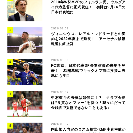
2010年W杯MVPのフォルラン氏、ウルグア
イ代表監督に正式就任！ 初陣は9月24日の
日本代表戦に
2026.08.07
ヴィニシウス、レアル・マドリードとの契
約を2032年夏まで延長！ アーセナル移籍
報道に終止符
2026.08.06
FC東京、日本代表DF長友佑都の来場を発
表！ J1開幕戦でキックオフ前に挨拶…去
就にも注目
2026.08.07
中村敬斗の去就は如何に！？ クラブ会長
は“良質なオファー”を待つ「我々にだって
金銭面で妥協できないこともある」
2026.08.07
岡山加入内定のロス五輪世代MF小倉幸成が