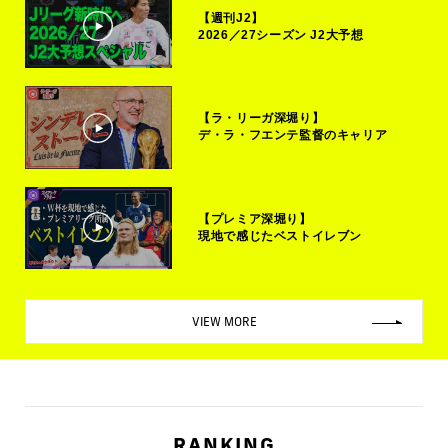
【週刊J2】
2026／27シーズン J2大予想
【ラ・リーガ深堀り】
デ・ラ・フエンテ監督のキャリア
【プレミア深堀り】
現地で感じたベストイレブン
VIEW MORE
RANKING