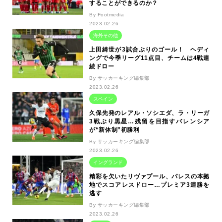
することができるのか？
By Footmedia
2023.02.26
海外その他
上田綺世が3試合ぶりのゴール！ ヘディ
ングで今季リーグ11点目、チームは4戦連
続ドロー
By サッカーキング編集部
2023.02.26
スペイン
久保先発のレアル・ソシエダ、ラ・リーガ
3戦ぶり黒星…残留を目指すバレンシア
が“新体制”初勝利
By サッカーキング編集部
2023.02.26
イングランド
精彩を欠いたリヴァプール、パレスの本拠
地でスコアレスドロー…プレミア3連勝を
逃す
By サッカーキング編集部
2023.02.26