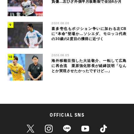
負傷…左ひざ外側半月板断裂で全治6か月
2026.08.06
喜多壱也もポジション争いに加わる左CB
に“本命”登場か…ソシエダ、モロッコ代表
の30歳の2度目の獲得に近づく
2026.08.05
海外移籍目指した大迫敬介、一転して広島
に再合流 栗原強化部長が経緯説明「なん
とか実現させたかったですけど…」
OFFICIAL SNS