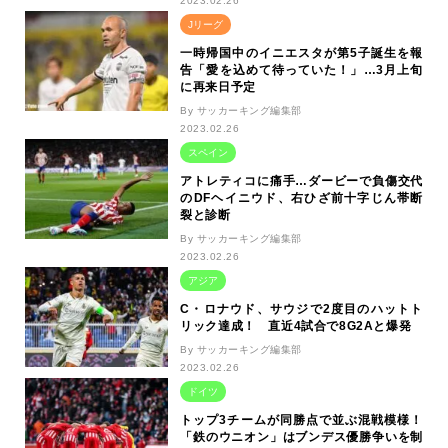
2023.02.26
Jリーグ
一時帰国中のイニエスタが第5子誕生を報
告「愛を込めて待っていた！」…3月上旬
に再来日予定
By サッカーキング編集部
2023.02.26
スペイン
アトレティコに痛手…ダービーで負傷交代
のDFヘイニウド、右ひざ前十字じん帯断
裂と診断
By サッカーキング編集部
2023.02.26
アジア
C・ロナウド、サウジで2度目のハットト
リック達成！ 直近4試合で8G2Aと爆発
By サッカーキング編集部
2023.02.26
ドイツ
トップ3チームが同勝点で並ぶ混戦模様！
「鉄のウニオン」はブンデス優勝争いを制