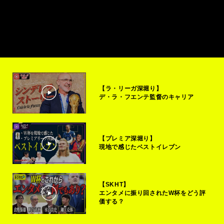
【ラ・リーガ深堀り】
デ・ラ・フエンテ監督のキャリア
【プレミア深堀り】
現地で感じたベストイレブン
【SKHT】
エンタメに振り回されたW杯をどう評
価する？