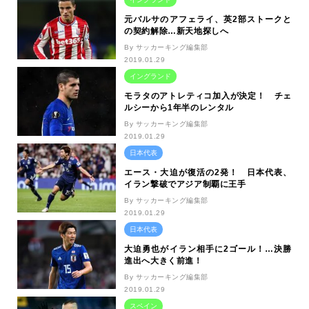
元バルサのアフェライ、英2部ストークと
の契約解除…新天地探しへ
By サッカーキング編集部
2019.01.29
イングランド
モラタのアトレティコ加入が決定！ チェ
ルシーから1年半のレンタル
By サッカーキング編集部
2019.01.29
日本代表
エース・大迫が復活の2発！ 日本代表、
イラン撃破でアジア制覇に王手
By サッカーキング編集部
2019.01.29
日本代表
大迫勇也がイラン相手に2ゴール！…決勝
進出へ大きく前進！
By サッカーキング編集部
2019.01.29
スペイン