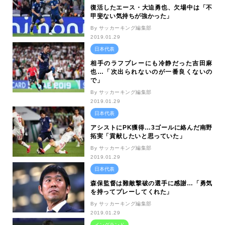
復活したエース・大迫勇也、欠場中は「不
甲斐ない気持ちが強かった」
By サッカーキング編集部
2019.01.29
日本代表
相手のラフプレーにも冷静だった吉田麻
也…「次出られないのが一番良くないの
で」
By サッカーキング編集部
2019.01.29
日本代表
アシストにPK獲得…3ゴールに絡んだ南野
拓実「貢献したいと思っていた」
By サッカーキング編集部
2019.01.29
日本代表
森保監督は難敵撃破の選手に感謝…「勇気
を持ってプレーしてくれた」
By サッカーキング編集部
2019.01.29
イングランド