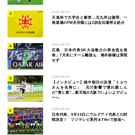
2026.08.05
天皇杯で大学生と衝突…北九州は謝罪、一
発退場のFW永井龍には2試合出場停止処分
2026.08.05
広島、日本代表GK大迫敬介の再合流を発
表…7月末にチーム離脱も、海外移籍は実現
せず
2026.08.05
【インタビュー】植中朝日の決意「ミョウ
さんを名将に」 兄の影響で慣れ親しん
だ“青と黒”…新天地G大阪でいよいよデビュ
ーへ
2026.08.05
日本代表、9月24日にウルグアイ代表との対
戦決定！ フジテレビ系列＆TVerで放送へ