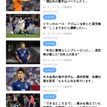
「僕以外の選手はパーフェクト」
By サッカーキング編集部
2019.01.29
日本代表
イランのエース・アズムンを封じた冨安健
洋「ここまできたら優勝したい」
By サッカーキング編集部
2019.01.29
日本代表
「本当に素晴らしいプレーだった」…堂安
律が感じた“日本人の良さ”
By サッカーキング編集部
2019.01.29
日本代表
今大会初の途中交代も…酒井宏樹、決勝出
場を宣言「もちろん出る気でいます」
By サッカーキング編集部
2019.01.29
日本代表
「できるところまで」…痛みを抱えていた