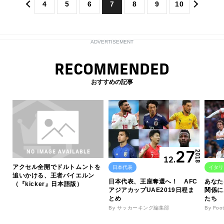
4
5
6
7
8
9
10
ADVERTISEMENT
RECOMMENDED
おすすめの記事
27
2018
12.
アクセル全開でドルトムントを
日本代表
イタリ
追いかける、王者バイエルン
日本代表、王座奪還へ！ AFC
あなた
（『kicker』日本語版）
アジアカップUAE2019日程ま
関係に
とめ
たち
By サッカーキング編集部
By Foo