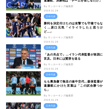
遠藤航、決勝戦は「チームを信じるだけ」
By サッカーキング編集部
2019.01.29
日本代表
勝利を決定付けたのは攻撃でも守備でもな
く…原口元気「イライラしたと思うけ
ど…」
By サッカーキング編集部
2019.01.29
日本代表
「あの失点で」…イラン代表監督が敗因に
言及。日本には賛辞を送る
By サッカーキング編集部
2019.01.29
日本代表
もも裏負傷で無念の途中交代…森保監督が
遠藤航にかけた言葉は「この試合勝つか
ら」
By サッカーキング編集部
2019.01.29
日本代表