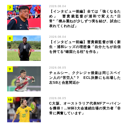
2026.08.04
【インタビュー後編】全ては「強くなるた
め」 曺貴裁監督が浦和で変えた“日
常”「積み重ねが少しずつ実を結び、試合に
表れてくれれば」
2026.08.04
【インタビュー前編】曺貴裁監督が描く新
生・浦和レッズの理想像「自分たちが自信
を持てる“確固たる柱”を作る」
2026.08.05
チェルシー、ククレジャ後釜は同じスペイ
ン人の“苦労人”？ ECL決勝にも出場した
左SBと合意間近か
2026.08.05
C大阪、オーストラリア代表MFアーバイン
を獲得！…W杯3大会連続出場の実力者「非
常に興奮しています」