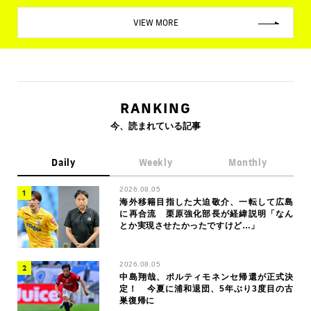
VIEW MORE
RANKING
今、読まれている記事
Daily
Weekly
Monthly
2026.08.05
海外移籍目指した大迫敬介、一転して広島
に再合流 栗原強化部長が経緯説明「なん
とか実現させたかったですけど…」
2026.08.05
中島翔哉、ポルティモネンセ帰還が正式決
定！ 今夏に浦和退団、5年ぶり3度目の古
巣復帰に