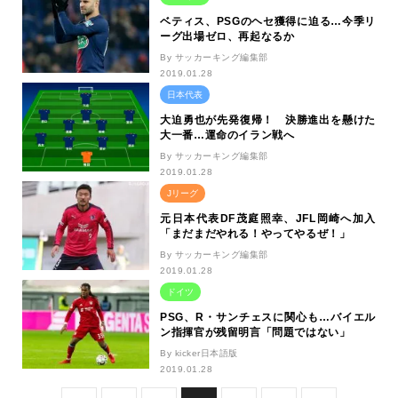
ベティス、PSGのヘセ獲得に迫る…今季リ
ーグ出場ゼロ、再起なるか
By サッカーキング編集部
2019.01.28
日本代表
大迫勇也が先発復帰！ 決勝進出を懸けた
大一番…運命のイラン戦へ
By サッカーキング編集部
2019.01.28
Jリーグ
元日本代表DF茂庭照幸、JFL岡崎へ加入
「まだまだやれる！やってやるぜ！」
By サッカーキング編集部
2019.01.28
ドイツ
PSG、R・サンチェスに関心も…バイエル
ン指揮官が残留明言「問題ではない」
By kicker日本語版
2019.01.28