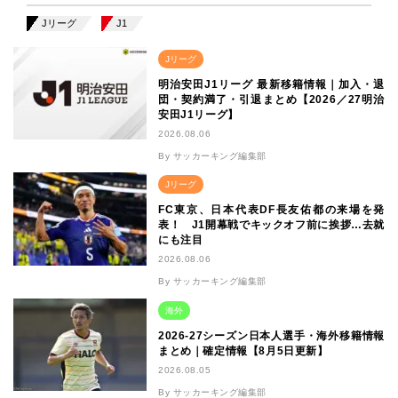
Jリーグ
J1
Jリーグ
明治安田J1リーグ 最新移籍情報｜加入・退
団・契約満了・引退まとめ【2026／27明治
安田J1リーグ】
2026.08.06
By サッカーキング編集部
Jリーグ
FC東京、日本代表DF長友佑都の来場を発
表！ J1開幕戦でキックオフ前に挨拶…去就
にも注目
2026.08.06
By サッカーキング編集部
海外
2026-27シーズン日本人選手・海外移籍情報
まとめ｜確定情報【8月5日更新】
2026.08.05
By サッカーキング編集部