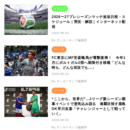
イタリア
2026ー27プレシーズンマッチ放送日程・ス
ケジュール｜実況・解説｜インターネット配
信
2026.08.04
By サッカーキング編集部
Jリーグ
FC東京にMF安斎颯馬が電撃復帰！ 今年1
月にポルトガル2部へ期限付き移籍「どんな
時も、どんな状況でも…」
2026.08.04
By サッカーキング編集部
Jリーグ
“ここから、世界だ”…Jリーグ新シーズン開
幕イベントで意気込み語る 連覇目指す鹿島
GK早川友基「チャレンジャーとして戦って
いく」
2026.08.03
By サッカーキング編集部