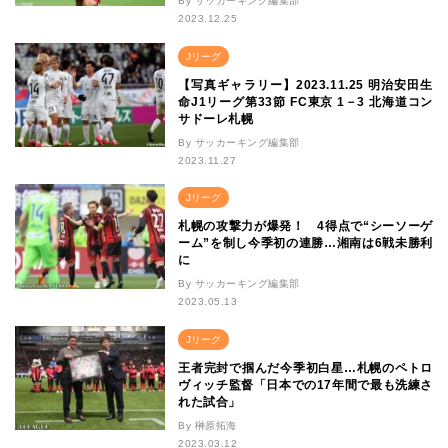
By サッカーキング編集部
2023.12.25
Jリーグ
【写真ギャラリー】2023.11.25 明治安田生
命J1リーグ第33節 FC東京 1－3 北海道コン
サドーレ札幌
By サッカーキング編集部
2023.11.27
Jリーグ
札幌の攻撃力が爆発！ 4得点で“シーソーゲ
ーム”を制し今季初の連勝…湘南は6戦未勝利
に
By サッカーキング編集部
2023.05.13
Jリーグ
王者完封で掴んだ今季初白星…札幌のペトロ
ヴィッチ監督「日本での17年間で最も洗練さ
れた試合」
By 榊原拓海
2023.03.12