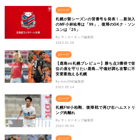
Jリーグ
札幌が新シーズンの背番号を発表！…新加入
のMF小林祐希は「99」、復帰のGKク・ソン
ユンは「25」
By サッカーキング編集部
2023.01.08
Jリーグ
【鹿島vs札幌プレビュー】勝ち点3獲得で首
位の座を守りたい鹿島…守備好調も攻撃に不
安要素抱える札幌
By totoONE編集部
2022.05.14
Jリーグ
札幌FW小柏剛、復帰戦で再び右ハムストリ
ング肉離れ
By サッカーキング編集部
2022.05.04
Jリーグ