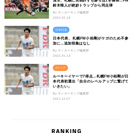
清水、札幌に先制許すも勝ち点1を獲得…FW
鈴木唯人が絶妙トラップから同点弾
By サッカーキング編集部
2022.02.19
日本代表
日本代表、札幌FW小柏剛がケガのため不参
加に…追加招集はなし
By サッカーキング編集部
2022.01.13
Jリーグ
ルーキーイヤーで7得点…札幌FW小柏剛が日
本代表初選出「自分のレベルアップに繋げて
いきたい」
By サッカーキング編集部
2021.12.07
RANKING