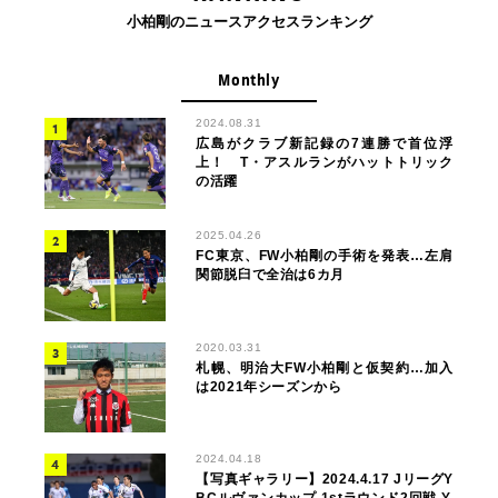
小柏剛のニュースアクセスランキング
Monthly
2024.08.31
広島がクラブ新記録の7連勝で首位浮
上！ T・アスルランがハットトリック
の活躍
2025.04.26
FC東京、FW小柏剛の手術を発表…左肩
関節脱臼で全治は6カ月
2020.03.31
札幌、明治大FW小柏剛と仮契約…加入
は2021年シーズンから
2024.04.18
【写真ギャラリー】2024.4.17 JリーグY