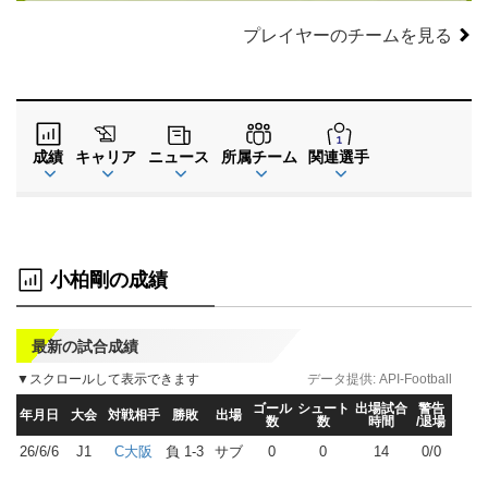
プレイヤーのチームを見る
成績
キャリア
ニュース
所属チーム
関連選手
小柏剛の成績
最新の試合成績
▼スクロールして表示できます
データ提供:
API-Football
ゴール
シュート
出場試合
警告
年月日
大会
対戦相手
勝敗
出場
数
数
時間
/退場
26/6/6
J1
負 1-3
サブ
0
0
14
0/0
C大阪