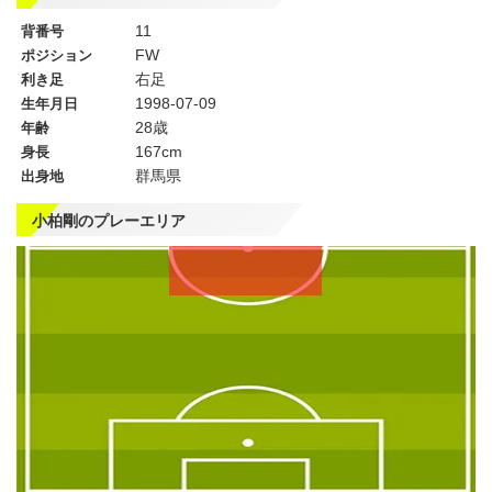
11
背番号
FW
ポジション
右足
利き足
1998-07-09
生年月日
28歳
年齢
167cm
身長
群馬県
出身地
小柏剛のプレーエリア
左
CF
右
WG
WG
左
CMF
右
MF
MF
DMF
左
CB
右
SB
SB
GK