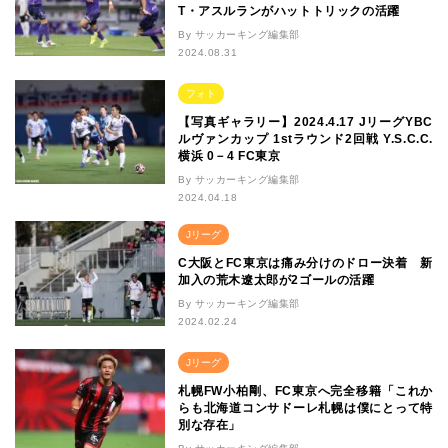
T・アスルランがハットトリックの活躍
By サッカーキング編集部
2024.08.31
フォト
【写真ギャラリー】2024.4.17 JリーグYBC
ルヴァンカップ 1stラウンド2回戦 Y.S.C.C.
横浜 0－4 FC東京
By サッカーキング編集部
2024.04.18
Jリーグ
C大阪とFC東京は痛み分けのドロー決着 新
加入の荒木遼太郎が2ゴールの活躍
By サッカーキング編集部
2024.02.24
Jリーグ
札幌FW小柏剛、FC東京へ完全移籍「これか
らも北海道コンサドーレ札幌は僕にとって特
別な存在」