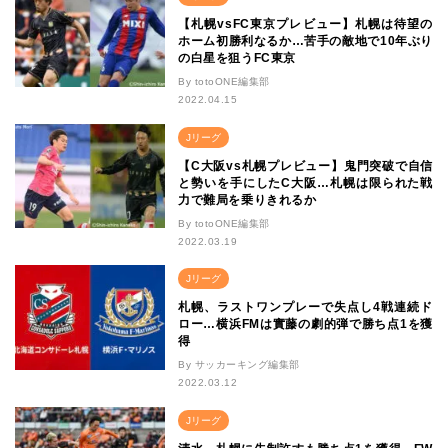
【札幌vsFC東京プレビュー】札幌は待望の
ホーム初勝利なるか…苦手の敵地で10年ぶり
の白星を狙うFC東京
By totoONE編集部
2022.04.15
Jリーグ
【C大阪vs札幌プレビュー】鬼門突破で自信
と勢いを手にしたC大阪…札幌は限られた戦
力で難局を乗りきれるか
By totoONE編集部
2022.03.19
Jリーグ
札幌、ラストワンプレーで失点し4戦連続ド
ロー…横浜FMは實藤の劇的弾で勝ち点1を獲
得
By サッカーキング編集部
2022.03.12
Jリーグ