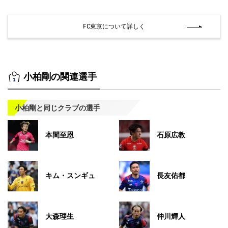
FC東京について詳しく
小柏剛の関連選手
小柏剛と同じクラブの選手
本間至恩
石原広教
キム・スンギュ
長友佑都
大森理生
仲川輝人