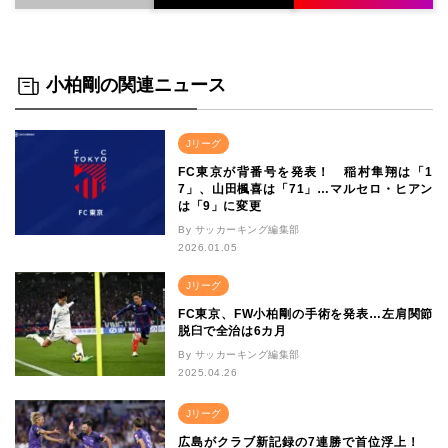
小柏剛の関連ニュース
Jリーグ
FC東京が背番号を発表！ 稲村隼翔は「1
7」、山田楓喜は「71」…マルセロ・ヒアン
は「9」に変更
By サッカーキング編集部
2026.01.05
Jリーグ
FC東京、FW小柏剛の手術を発表…左肩関節
脱臼で全治は6カ月
By サッカーキング編集部
2025.04.26
Jリーグ
広島がクラブ新記録の7連勝で首位浮上！