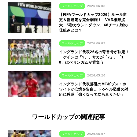
ワールドカップ
2026.06.03
【FIFAワールドカップ2026】ルール変
更＆新規定を完全網羅！ VAR権限拡
大、5秒カウントダウン、48チーム制の
仕組みとは？
ワールドカップ
2026.06.03
イングランド代表26名の背番号が決定！
ケインは「9」、サカが「7」、「1
0」はべリンガムが背負う
ワールドカップ
2026.05.26
イングランド代表落選のMFギブス・ホ
ワイトが心境を告白…トゥヘル監督の対
応に感謝「強くなって立ち直りたい」
ワールドカップの関連記事
ワールドカップ
2026.06.07