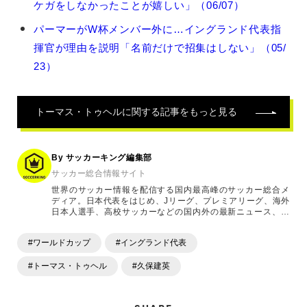
ケガをしなかったことが嬉しい」（06/07）
マ
ス・
パーマーがW杯メンバー外に…イングランド代表指
ト
揮官が理由を説明「名前だけで招集はしない」（05/
ゥ
ヘ
23）
ル
の
関
トーマス・トゥヘル
に関する記事をもっと見る
連
記
事
By サッカーキング編集部
サッカー総合情報サイト
世界のサッカー情報を配信する国内最高峰のサッカー総合メ
ディア。日本代表をはじめ、Jリーグ、プレミアリーグ、海外
日本人選手、高校サッカーなどの国内外の最新ニュース、コ
ラム、選手インタビュー、試合結果速報、ゲーム、ショッピ
ングといったサッカーにまつわるあらゆる情報を提供してい
#ワールドカップ
#イングランド代表
ます。「X」「Instagram」「YouTube」「TikTok」など、
各種SNSサービスも充実したコンテンツを発信中。
#トーマス・トゥヘル
#久保建英