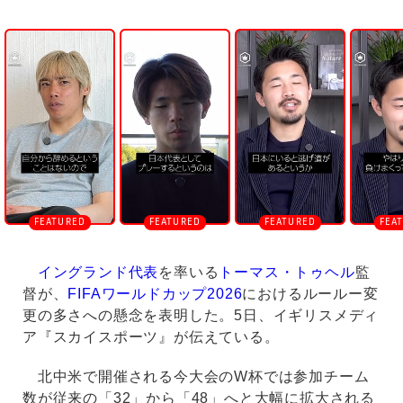
U
n
m
u
t
e
イングランド代表
を率いる
トーマス・トゥヘル
監
督が、
FIFAワールドカップ2026
におけるルールー変
更の多さへの懸念を表明した。5日、イギリスメディ
ア『スカイスポーツ』が伝えている。
北中米で開催される今大会のW杯では参加チーム
数が従来の「32」から「48」へと大幅に拡大される