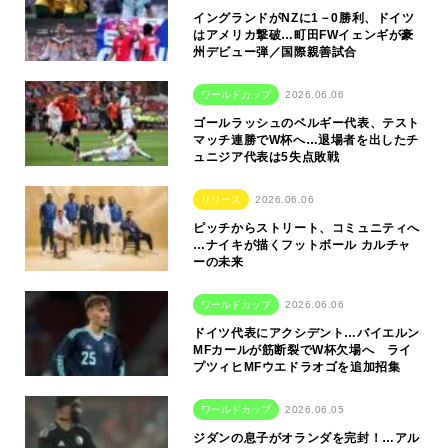
イングランドがNZに1－0勝利、ドイツ
はアメリカ撃破…町田FWイェンギが豪
州デビュー弾／国際親善試合
ワールドカップ
2026.06.06
ゴールラッシュのベルギー代表、テスト
マッチ連勝でW杯へ…退場者を出したチ
ュニジア代表は5失点敗戦
リリース
2026.06.06
ピッチからストリート、コミュニティへ
…ナイキが描くフットボール カルチャ
ーの未来
ワールドカップ
2026.06.06
ドイツ代表にアクシデント…バイエルン
MFカールが筋断裂でW杯欠場へ ライ
プツィヒMFウエドラオゴを追加招集
ワールドカップ
2026.06.05
ジダンの息子がオランダを完封！…アル