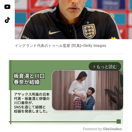
イングランド代表のトゥヘル監督 [写真]=Getty Images
もっと読む
arrow_forward_ios
Powered by 
GliaStudios