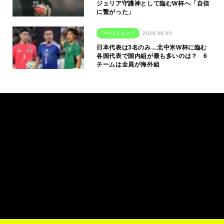
ジェリア守護神として臨むW杯へ「自信
に繋がった」
ワールドカップ
2026.06.05
日本代表は3名のみ…北中米W杯に臨む
各国代表で国内組が最も多いのは？ 6
チームは全員が海外組