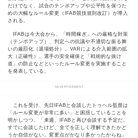
だけでなく、試合のテンポアップや公平性を保つた
めの大幅なルール変更（IFAB競技規則改訂）が導入
される。
IFABは今大会から、「時間稼ぎ」への厳格な対策
（テンポアップ）、判定への抗議や不適切な振る舞
いの厳罰化（退場処分）、VARによる介入範囲の拡
大（正確性）、選手の安全確保と「戦術的な抜け
道」の防止などといったルール変更を実施すること
を発表している。
ADVERTISEMENT
これを受け、先日IFABと会談したトゥヘル監督は
「ルール変更が非常に多い」と困惑していることを
明かしつつ、「来週、IFABと再び会談する予定だ。
すでに会談したけど、全てを正しく理解できたかど
うか自信がない。変更点がかなり多かったからね」