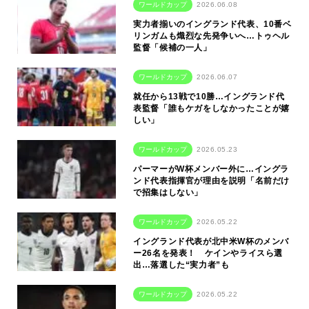
ワールドカップ
2026.06.08
実力者揃いのイングランド代表、10番ベ
リンガムも熾烈な先発争いへ…トゥヘル
監督「候補の一人」
ワールドカップ
2026.06.07
就任から13戦で10勝…イングランド代
表監督「誰もケガをしなかったことが嬉
しい」
ワールドカップ
2026.05.23
パーマーがW杯メンバー外に…イングラ
ンド代表指揮官が理由を説明「名前だけ
で招集はしない」
ワールドカップ
2026.05.22
イングランド代表が北中米W杯のメンバ
ー26名を発表！ ケインやライスら選
出…落選した“実力者”も
ワールドカップ
2026.05.22