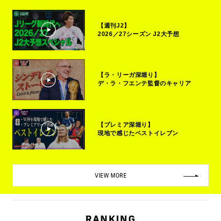
【週刊J2】
2026／27シーズン J2大予想
【ラ・リーガ深堀り】
デ・ラ・フエンテ監督のキャリア
【プレミア深堀り】
現地で感じたベストイレブン
VIEW MORE
RANKING