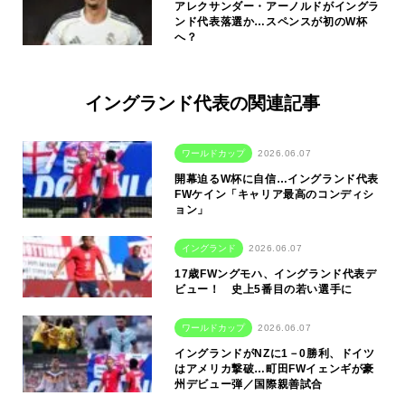
アレクサンダー・アーノルドがイングラ
ンド代表落選か…スペンスが初のW杯
へ？
イングランド代表の関連記事
ワールドカップ
2026.06.07
開幕迫るW杯に自信…イングランド代表
FWケイン「キャリア最高のコンディシ
ョン」
イングランド
2026.06.07
17歳FWングモハ、イングランド代表デ
ビュー！ 史上5番目の若い選手に
ワールドカップ
2026.06.07
イングランドがNZに1－0勝利、ドイツ
はアメリカ撃破…町田FWイェンギが豪
州デビュー弾／国際親善試合