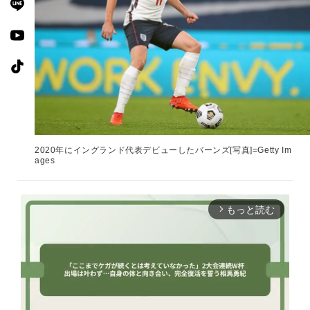
2020年にイングランド代表デビューしたバーンズ[写真]=Getty Im
ages
もっと読む
arrow_forward_ios