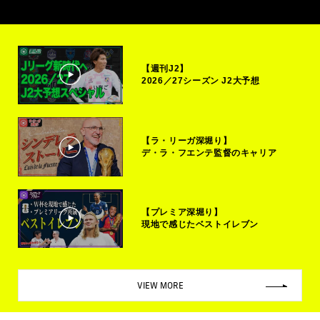
【週刊J2】
2026／27シーズン J2大予想
【ラ・リーガ深堀り】
デ・ラ・フエンテ監督のキャリア
【プレミア深堀り】
現地で感じたベストイレブン
VIEW MORE