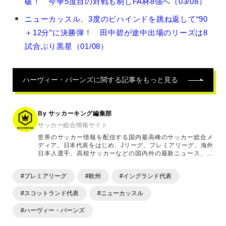
破！ 今季5度目の対戦も制しFA杯8強へ（03/08）
ヴ
ィ
ニューカッスル、3度のビハインドを跳ね返して“90
ー・
＋12分”に決勝弾！ 田中碧が途中出場のリーズは8
バ
ー
試合ぶり黒星（01/08）
ン
ズ
の
ハーヴィー・バーンズ
に関する記事をもっと見る
関
連
記
By サッカーキング編集部
事
サッカー総合情報サイト
世界のサッカー情報を配信する国内最高峰のサッカー総合メ
ディア。日本代表をはじめ、Jリーグ、プレミアリーグ、海外
日本人選手、高校サッカーなどの国内外の最新ニュース、コ
ラム、選手インタビュー、試合結果速報、ゲーム、ショッピ
ングといったサッカーにまつわるあらゆる情報を提供してい
#プレミアリーグ
#欧州
#イングランド代表
ます。「X」「Instagram」「YouTube」「TikTok」など、
各種SNSサービスも充実したコンテンツを発信中。
#スコットランド代表
#ニューカッスル
#ハーヴィー・バーンズ