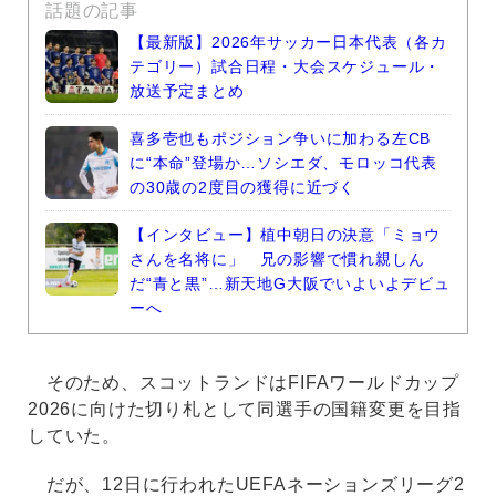
話題の記事
【最新版】2026年サッカー日本代表（各カ
テゴリー）試合日程・大会スケジュール・
放送予定まとめ
喜多壱也もポジション争いに加わる左CB
に“本命”登場か…ソシエダ、モロッコ代表
の30歳の2度目の獲得に近づく
【インタビュー】植中朝日の決意「ミョウ
さんを名将に」 兄の影響で慣れ親しん
だ“青と黒”…新天地G大阪でいよいよデビュ
ーへ
そのため、スコットランドはFIFAワールドカップ
2026に向けた切り札として同選手の国籍変更を目指
していた。
だが、12日に行われたUEFAネーションズリーグ2