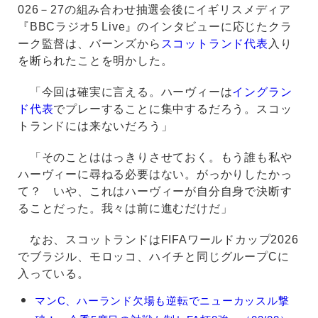
026－27の組み合わせ抽選会後にイギリスメディア
『BBCラジオ5 Live』のインタビューに応じたクラ
ーク監督は、バーンズから
スコットランド代表
入り
を断られたことを明かした。
「今回は確実に言える。ハーヴィーは
イングラン
ド代表
でプレーすることに集中するだろう。スコッ
トランドには来ないだろう」
「そのことははっきりさせておく。もう誰も私や
ハーヴィーに尋ねる必要はない。がっかりしたかっ
て？ いや、これはハーヴィーが自分自身で決断す
ることだった。我々は前に進むだけだ」
なお、スコットランドはFIFAワールドカップ2026
でブラジル、モロッコ、ハイチと同じグループCに
入っている。
ハ
マンC、ハーランド欠場も逆転でニューカッスル撃
ー