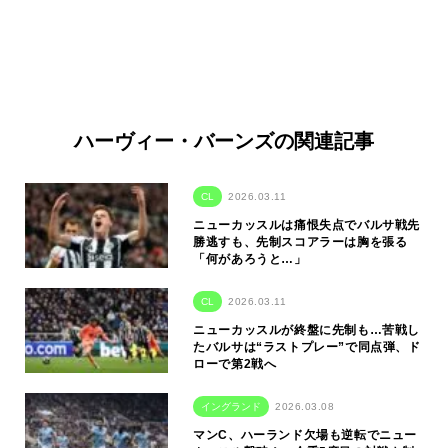
ハーヴィー・バーンズの関連記事
CL
2026.03.11
ニューカッスルは痛恨失点でバルサ戦先
勝逃すも、先制スコアラーは胸を張る
「何があろうと…」
CL
2026.03.11
ニューカッスルが終盤に先制も…苦戦し
たバルサは“ラストプレー”で同点弾、ド
ローで第2戦へ
イングランド
2026.03.08
マンC、ハーランド欠場も逆転でニュー