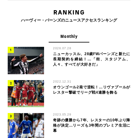
RANKING
ハーヴィー・バーンズのニュースアクセスランキング
Monthly
2026.07.28
ニューカッスル、28歳FWバーンズと新たに
長期契約を締結！…「街、スタジアム、
人々、すべてが大好きだ」
2022.12.31
オウンゴール2発で逆転！…リヴァプールが
レスター撃破でリーグ戦4連勝を飾る
2023.05.29
奇跡の優勝から7年、レスターの10年ぶり降
格が決定…リーズも3年間のプレミア生活に
幕