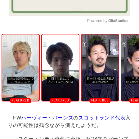
Powered by 
GliaStudios
U
n
m
u
t
e
FW
ハーヴィー・バーンズ
の
スコットランド代表
入
りの可能性は残念ながら潰えたようだ。
レスター・シティ時代に台頭した28歳のバーンズ