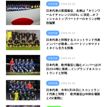
日本代表
2026.03.19
日本代表の英国遠征、名称は『キリンワ
ールドチャレンジ2026』に決定…オフ
ィシャルトップパートナーのキリンが特
別協賛
日本代表
2026.03.16
日本代表と対戦するスコットランド代表
メンバーが発表…ロバートソンやマクト
ミネイら主力を招集
日本代表
2026.03.12
日本代表、欧州遠征に臨むメンバーは19
日の14時に発表…イングランド＆スコッ
トランドと対戦
日本代表
2026.01.19
日本代表、今年3月28日にスコットラン
ド代表と対戦！ 欧州遠征はW杯出場国
との2連戦に