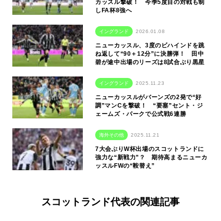
カッスル撃破！ 今季5度目の対戦も制
しFA杯8強へ
イングランド
2026.01.08
ニューカッスル、3度のビハインドを跳
ね返して“90＋12分”に決勝弾！ 田中
碧が途中出場のリーズは8試合ぶり黒星
イングランド
2025.11.23
ニューカッスルがバーンズの2発で“好
調”マンCを撃破！ “要塞”セント・ジ
ェームズ・パークで公式戦6連勝
海外その他
2025.11.21
7大会ぶりW杯出場のスコットランドに
強力な“新戦力”？ 期待高まるニューカ
ッスルFWの“鞍替え”
スコットランド代表の関連記事