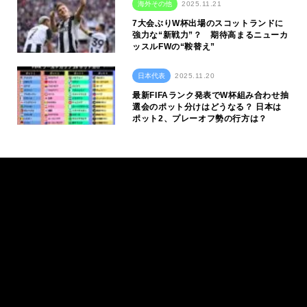
海外その他
2025.11.21
7大会ぶりW杯出場のスコットランドに
強力な“新戦力”？ 期待高まるニューカ
ッスルFWの“鞍替え”
日本代表
2025.11.20
最新FIFAランク発表でW杯組み合わせ抽
選会のポット分けはどうなる？ 日本は
ポット2、プレーオフ勢の行方は？