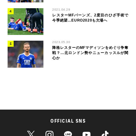
2021.04.29
レスターMFバーンズ、2度目のひざ手術で
今季絶望…EURO2020も欠場へ
2023.05.30
降格レスターのMFマディソンをめぐり争奪
戦？…北ロンドン勢やニューカッスルが関
心か
OFFICIAL SNS