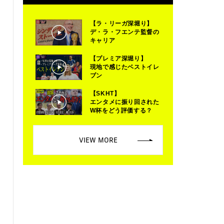
【ラ・リーガ深堀り】
デ・ラ・フエンテ監督の
キャリア
【プレミア深堀り】
現地で感じたベストイレ
ブン
【SKHT】
エンタメに振り回された
W杯をどう評価する？
VIEW MORE