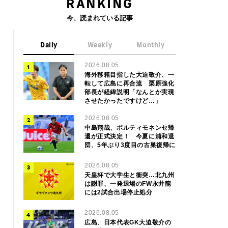
RANKING
今、読まれている記事
Daily
Weekly
Monthly
2026.08.05
海外移籍目指した大迫敬介、一
転して広島に再合流 栗原強化
部長が経緯説明「なんとか実現
させたかったですけど…」
2026.08.05
中島翔哉、ポルティモネンセ帰
還が正式決定！ 今夏に浦和退
団、5年ぶり3度目の古巣復帰に
2026.08.05
天皇杯で大学生と衝突…北九州
は謝罪、一発退場のFW永井龍
には2試合出場停止処分
2026.08.05
広島、日本代表GK大迫敬介の