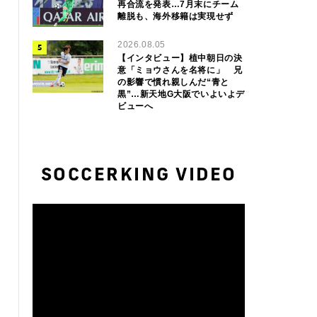
再合流を発表…7月末にチーム
離脱も、海外移籍は実現せず
2026.08.05
【インタビュー】植中朝日の決
意「ミョウさんを名将に」 兄
の影響で慣れ親しんだ“青と
黒”…新天地G大阪でいよいよデ
ビューへ
SOCCERKING VIDEO