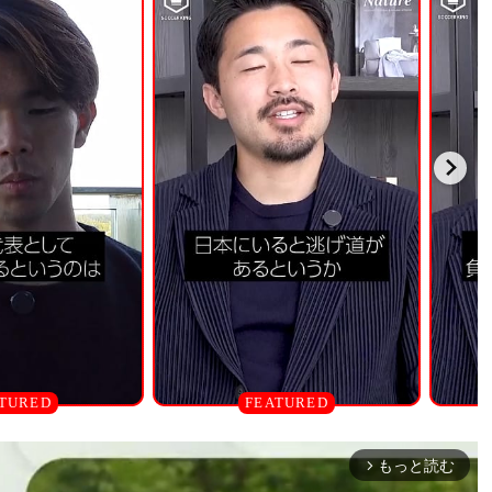
もっと読む
arrow_forward_ios