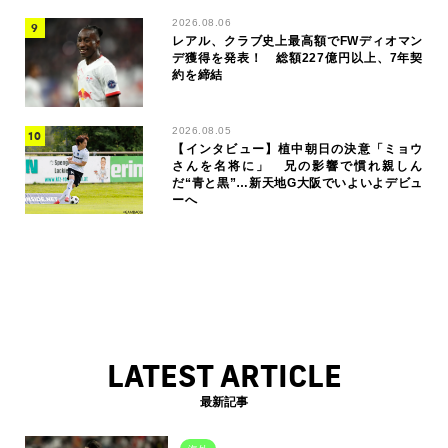
2026.08.06
レアル、クラブ史上最高額でFWディオマン
デ獲得を発表！ 総額227億円以上、7年契
約を締結
2026.08.05
【インタビュー】植中朝日の決意「ミョウ
さんを名将に」 兄の影響で慣れ親しん
だ“青と黒”…新天地G大阪でいよいよデビュ
ーへ
LATEST ARTICLE
最新記事