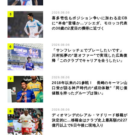
2026.08.06
喜多壱也もポジション争いに加わる左CB
に“本命”登場か…ソシエダ、モロッコ代表
の30歳の2度目の獲得に近づく
2026.08.06
「サンフレッチェでプレーしたいです」
川村拓夢の“逆オファー”で実現した広島復
帰「このクラブでキャリアを全うしたい」
2026.08.06
2018年以来のJ1参戦！ 長崎のキーマン山
口蛍が語る神戸時代の“成功体験”「同じ価
値観を持ったグループは強い」
2026.08.06
ディオマンデのレアル・マドリード移籍が
決定的に…移籍金はクラブ史上最高額の227
億円以上で6日午後に現地入り