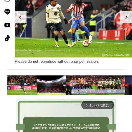
Please do not reproduce without prior permission.
もっと読む
arrow_forward_ios