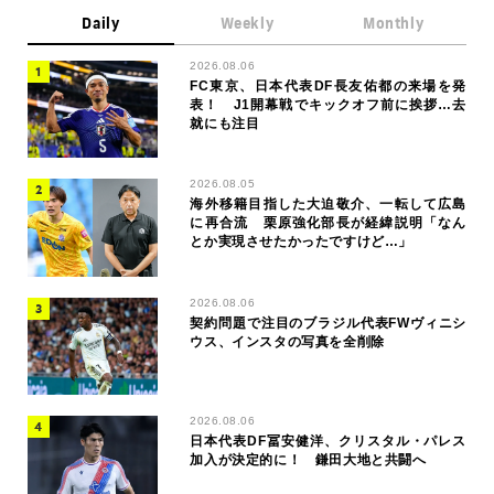
Daily
Weekly
Monthly
2026.08.06
FC東京、日本代表DF長友佑都の来場を発
表！ J1開幕戦でキックオフ前に挨拶…去
就にも注目
2026.08.05
海外移籍目指した大迫敬介、一転して広島
に再合流 栗原強化部長が経緯説明「なん
とか実現させたかったですけど…」
2026.08.06
契約問題で注目のブラジル代表FWヴィニシ
ウス、インスタの写真を全削除
2026.08.06
日本代表DF冨安健洋、クリスタル・パレス
加入が決定的に！ 鎌田大地と共闘へ