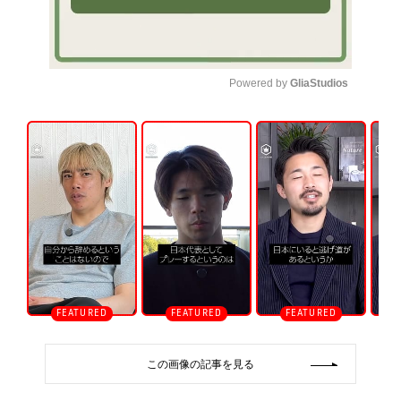
Powered by 
GliaStudios
U
n
m
u
t
e
この画像の記事を見る