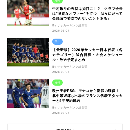
海外
中村敬斗の去就は如何に！？ クラブ会長
は“良質なオファー”を待つ「我々にだって
金銭面で妥協できないこともある」
By サッカーキング編集部
2026.08.07
国内
【最新版】2026年サッカー日本代表（各
カテゴリー）試合日程・大会スケジュー
ル・放送予定まとめ
By サッカーキング編集部
2026.08.07
海外
欧州王者PSG、モナコから新戦力確保！
北中米W杯も出場のフランス代表アタッカ
ーと5年契約締結
By サッカーキング編集部
2026.08.07