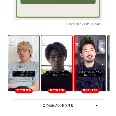
Powered by 
GliaStudios
U
n
m
u
t
e
この画像の記事を見る