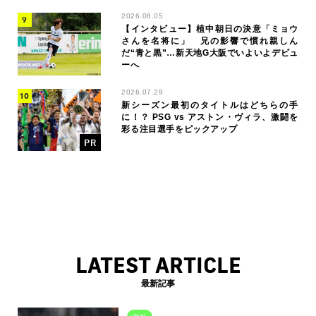
2026.08.05
【インタビュー】植中朝日の決意「ミョウ
さんを名将に」 兄の影響で慣れ親しん
だ“青と黒”…新天地G大阪でいよいよデビュ
ーへ
2026.07.29
新シーズン最初のタイトルはどちらの手
に！？ PSG vs アストン・ヴィラ、激闘を
彩る注目選手をピックアップ
LATEST ARTICLE
最新記事