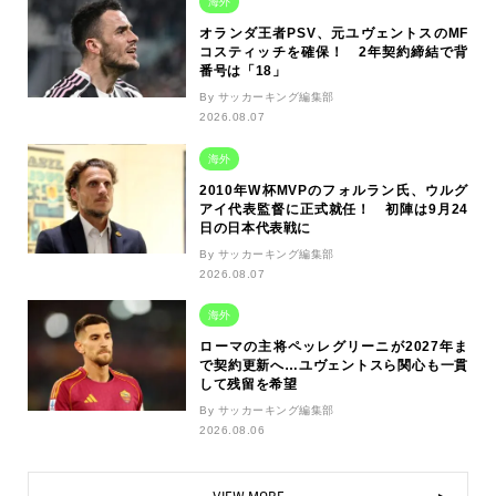
海外
オランダ王者PSV、元ユヴェントスのMF
コスティッチを確保！ 2年契約締結で背
番号は「18」
By サッカーキング編集部
2026.08.07
海外
2010年W杯MVPのフォルラン氏、ウルグ
アイ代表監督に正式就任！ 初陣は9月24
日の日本代表戦に
By サッカーキング編集部
2026.08.07
海外
ローマの主将ペッレグリーニが2027年ま
で契約更新へ…ユヴェントスら関心も一貫
して残留を希望
By サッカーキング編集部
2026.08.06