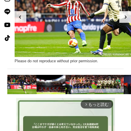
Please do not reproduce without prior permission.
もっと読む
arrow_forward_ios