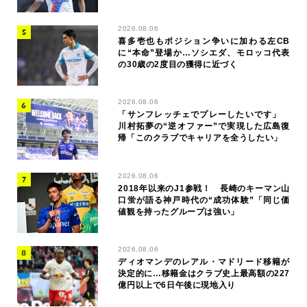
2026.08.06
喜多壱也もポジション争いに加わる左CB
に“本命”登場か…ソシエダ、モロッコ代表
の30歳の2度目の獲得に近づく
2026.08.06
「サンフレッチェでプレーしたいです」
川村拓夢の“逆オファー”で実現した広島復
帰「このクラブでキャリアを全うしたい」
2026.08.06
2018年以来のJ1参戦！ 長崎のキーマン山
口蛍が語る神戸時代の“成功体験”「同じ価
値観を持ったグループは強い」
2026.08.06
ディオマンデのレアル・マドリード移籍が
決定的に…移籍金はクラブ史上最高額の227
億円以上で6日午後に現地入り