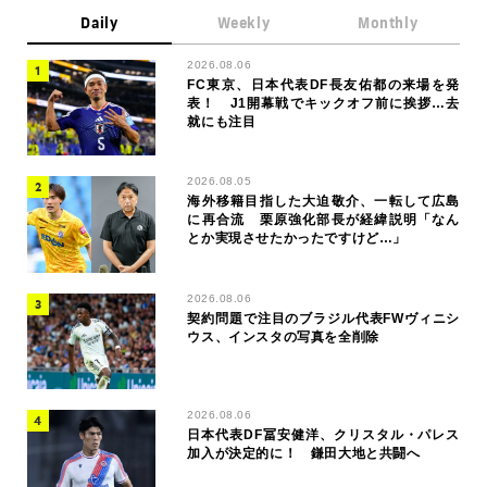
Daily
Weekly
Monthly
2026.08.06
FC東京、日本代表DF長友佑都の来場を発
表！ J1開幕戦でキックオフ前に挨拶…去
就にも注目
2026.08.05
海外移籍目指した大迫敬介、一転して広島
に再合流 栗原強化部長が経緯説明「なん
とか実現させたかったですけど…」
2026.08.06
契約問題で注目のブラジル代表FWヴィニシ
ウス、インスタの写真を全削除
2026.08.06
日本代表DF冨安健洋、クリスタル・パレス
加入が決定的に！ 鎌田大地と共闘へ