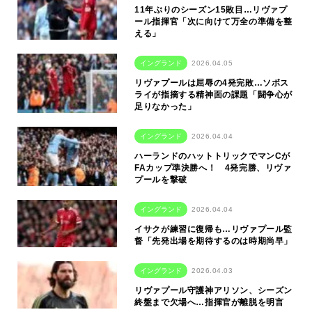
11年ぶりのシーズン15敗目…リヴァプ
ール指揮官「次に向けて万全の準備を整
える」
イングランド
2026.04.05
リヴァプールは屈辱の4発完敗…ソボス
ライが指摘する精神面の課題「闘争心が
足りなかった」
イングランド
2026.04.04
ハーランドのハットトリックでマンCが
FAカップ準決勝へ！ 4発完勝、リヴァ
プールを撃破
イングランド
2026.04.04
イサクが練習に復帰も…リヴァプール監
督「先発出場を期待するのは時期尚早」
イングランド
2026.04.03
リヴァプール守護神アリソン、シーズン
終盤まで欠場へ…指揮官が離脱を明言