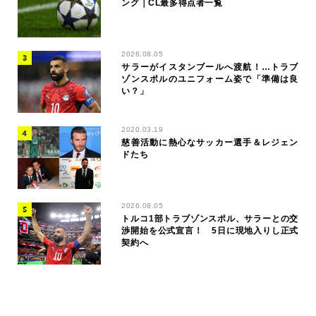
ング｜CL最多得点者一覧
2026.08.05
サラーがイスタンブールへ渡航！…トラブ
ゾンスポルのユニフォーム姿で「準備は良
い？」
2020.03.19
慈善活動に熱心なサッカー選手＆レジェン
ドたち
2026.08.05
トルコ1部トラブゾンスポル、サラーとの交
渉開始を公式宣言！ 5日に現地入りし正式
契約へ