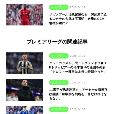
イングランド
2026.04.03
リヴァプールは残留望むも…契約満了迫
るコナテの去就は不透明、来季のCL出
場権が鍵に？
プレミアリーグの関連記事
イングランド
2026.04.04
ニューカッスル、元イングランド代表D
Fトリッピアーの今季限りの退団を発表
「トロフィー獲得は本当に特別だった」
イングランド
2026.04.04
11選手が代表辞退も…アーセナル指揮官
は擁護「医学的な判断を下さなければな
らない」
イングランド
2026.04.04