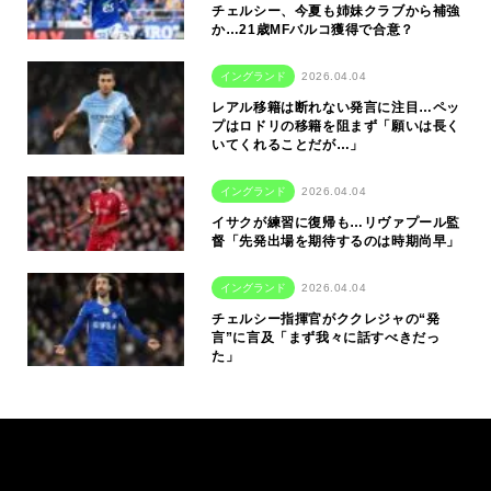
チェルシー、今夏も姉妹クラブから補強
か…21歳MFバルコ獲得で合意？
イングランド
2026.04.04
レアル移籍は断れない発言に注目…ペッ
プはロドリの移籍を阻まず「願いは長く
いてくれることだが…」
イングランド
2026.04.04
イサクが練習に復帰も…リヴァプール監
督「先発出場を期待するのは時期尚早」
イングランド
2026.04.04
チェルシー指揮官がククレジャの“発
言”に言及「まず我々に話すべきだっ
た」