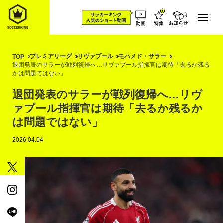
プレミアリーグ
リヴァプール
モハメド・サラー
TOP
退団発表のサラーが戦列復帰へ…リヴァプール指揮官は期待「去るか残る
かは問題ではない」
退団発表のサラーが戦列復帰へ…リヴ
ァプール指揮官は期待「去るか残るか
は問題ではない」
2026.04.04