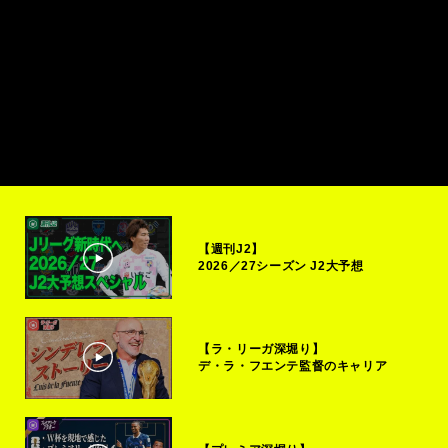
【週刊J2】
2026／27シーズン J2大予想
【ラ・リーガ深堀り】
デ・ラ・フエンテ監督のキャリア