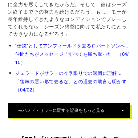
に全力を尽くしてきたからだ。そして、彼はシーズ
ン終了までその努力を続けるだろう。もし、モーが
長年維持してきたようなコンディションでプレーし
てくれるなら、シーズン終盤に向けて私たちにとっ
て大きな力になるだろう」
モ
“伝説”としてアンフィールドを去るロバートソンへ…
ハ
仲間たちがメッセージ「すべてを勝ち取った」（04/
メ
ド・
10）
サ
ジェラードがサラーの今季限りでの退団に理解…
ラ
ー
「後味の悪い形で去るな」との過去の助言も明かす
の
（04/02）
関
連
記
モハメド・サラー
に関する記事をもっと見る
事