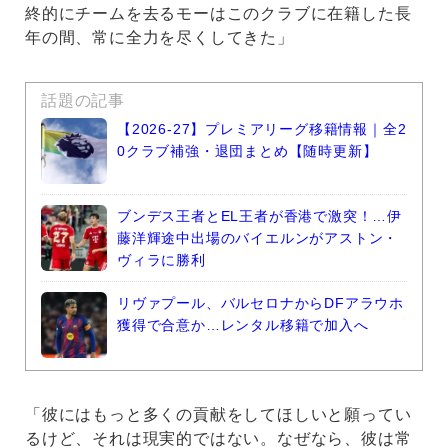
終的にチームを去るモーはこのクラブに在籍した長
年の間、常に全力を尽くしてきた」
話題の記事
【2026-27】プレミアリーグ移籍情報｜全2
0クラブ補強・退団まとめ【随時更新】
ブンデス王者とEL王者が香港で激突！…伊
藤洋輝途中出場のバイエルンがアストン・
ヴィラに勝利
リヴァプール、バルセロナからDFアラウホ
獲得で合意か…レンタル移籍で加入へ
「彼にはもっと多くの貢献をしてほしいと願ってい
るけど、それは現実的ではない。なぜなら、彼は常