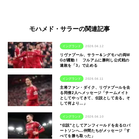
モハメド・サラーの関連記事
イングランド
2026.04.12
リヴァプール、サラー＆ングモハの両W
Gが躍動！ フルアムに勝利し公式戦の
連敗を「3」で止める
イングランド
2026.04.11
主将ファン・ダイク、リヴァプールを去
る同僚2人へメッセージ「チームメイト
としてやってきて、伝説として去る。そ
して何より…」
イングランド
2026.04.10
“伝説”としてアンフィールドを去るロバ
ートソンへ…仲間たちがメッセージ「す
べてを勝ち取った」