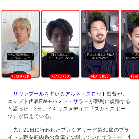
U
n
m
u
t
e
リヴァプール
を率いる
アルネ・スロット
監督が、
エジプト代表FW
モハメド・サラー
が戦列に復帰する
と語った。3日、イギリスメディア『スカイスポー
ツ』が伝えている。
先月21日に行われたプレミアリーグ第31節のブラ
イトン戦を筋肉系の負傷で欠場していたサラーが、4