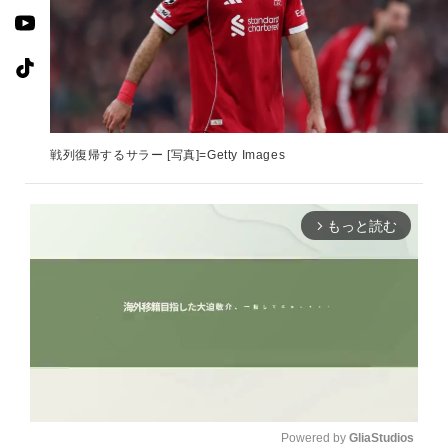
戦列復帰するサラー [写真]=Getty Images
もっと読む
arrow_forward_ios
Powered by 
GliaStudios