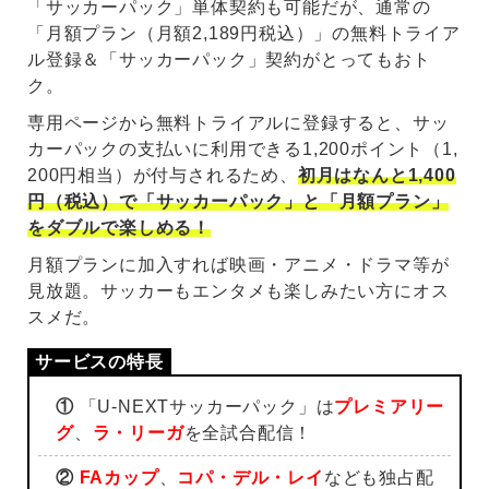
「サッカーパック」単体契約も可能だが、通常の
「月額プラン（月額2,189円税込）」の無料トライア
ル登録＆「サッカーパック」契約がとってもおト
ク。
専用ページから無料トライアルに登録すると、サッ
カーパックの支払いに利用できる1,200ポイント（1,
200円相当）が付与されるため、
初月はなんと1,400
円（税込）で「サッカーパック」と「月額プラン」
をダブルで楽しめる！
月額プランに加入すれば映画・アニメ・ドラマ等が
見放題。サッカーもエンタメも楽しみたい方にオス
スメだ。
①
「U-NEXTサッカーパック」は
プレミアリー
グ
、
ラ・リーガ
を全試合配信！
②
FAカップ
、
コパ・デル・レイ
なども独占配