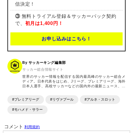
信決定！
③
無料トライアル登録＆サッカーパック契約
で、
初月は1,400円！
お申し込みはこちら！
By サッカーキング編集部
サッカー総合情報サイト
世界のサッカー情報を配信する国内最高峰のサッカー総合メ
ディア。日本代表をはじめ、Jリーグ、プレミアリーグ、海外
日本人選手、高校サッカーなどの国内外の最新ニュース、コ
ラム、選手インタビュー、試合結果速報、ゲーム、ショッピ
ングといったサッカーにまつわるあらゆる情報を提供してい
#プレミアリーグ
#リヴァプール
#アルネ・スロット
ます。「X」「Instagram」「YouTube」「TikTok」など、
各種SNSサービスも充実したコンテンツを発信中。
#モハメド・サラー