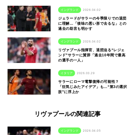
イングランド
2026.04.02
ジェラードがサラーの今季限りでの退団
に理解…「後味の悪い形で去るな」との
過去の助言も明かす
イングランド
2026.04.02
リヴァプール指揮官、退団迫る“レジェ
ンド”サラーに賛辞「過去10年間で最高
の選手の一人」
イタリア
2026.03.29
サラーにローマ電撃復帰の可能性？
「狂気じみたアイデア」も…“第3の選択
肢”に浮上か
リヴァプールの関連記事
イングランド
2026.04.05