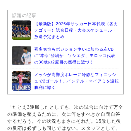
話題の記事
【最新版】2026年サッカー日本代表（各カ
テゴリー）試合日程・大会スケジュール・
放送予定まとめ
喜多壱也もポジション争いに加わる左CB
に“本命”登場か…ソシエダ、モロッコ代表
の30歳の2度目の獲得に近づく
メッシが高難度ボレーに冷静なフィニッシ
ュで2ゴール！…インテル・マイアミを逆転
勝利に導く
「たとえ3連勝したとしても、次の試合に向けて万全
の準備を整えるために、次に何をすべきか自問自答
するだろう。今の状況もまさにそれだ。15敗した後
の反応は必ずしも同じではない。スタッフとして、