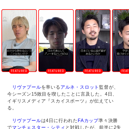
U
n
m
u
t
e
リヴァプール
を率いる
アルネ・スロット
監督が、
今シーズン15敗目を喫したことに言及した。4日、
イギリスメディア『スカイスポーツ』が伝えてい
る。
リヴァプール
は4日に行われた
FAカップ
準々決勝
で
マンチェスター・シティ
と対戦したが、前半に2失