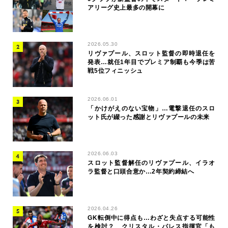
アリーグ史上最多の開幕に
2026.05.30
リヴァプール、スロット監督の即時退任を
発表…就任1年目でプレミア制覇も今季は苦
戦5位フィニッシュ
2026.06.01
「かけがえのない宝物」…電撃退任のスロ
ット氏が綴った感謝とリヴァプールの未来
2026.06.03
スロット監督解任のリヴァプール、イラオ
ラ監督と口頭合意か…2年契約締結へ
2026.04.26
GK転倒中に得点も…わざと失点する可能性
を検討？ クリスタル・パレス指揮官「も