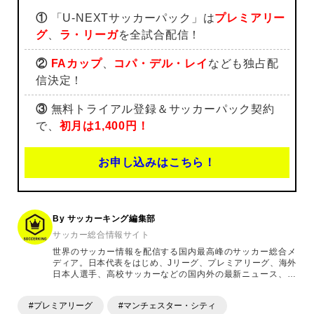
①
「U-NEXTサッカーパック」は
プレミアリー
グ
、
ラ・リーガ
を全試合配信！
②
FAカップ
、
コパ・デル・レイ
なども独占配
信決定！
③
無料トライアル登録＆サッカーパック契約
で、
初月は1,400円！
お申し込みはこちら！
By サッカーキング編集部
サッカー総合情報サイト
世界のサッカー情報を配信する国内最高峰のサッカー総合メ
ディア。日本代表をはじめ、Jリーグ、プレミアリーグ、海外
日本人選手、高校サッカーなどの国内外の最新ニュース、コ
ラム、選手インタビュー、試合結果速報、ゲーム、ショッピ
ングといったサッカーにまつわるあらゆる情報を提供してい
#プレミアリーグ
#マンチェスター・シティ
ます。「X」「Instagram」「YouTube」「TikTok」など、