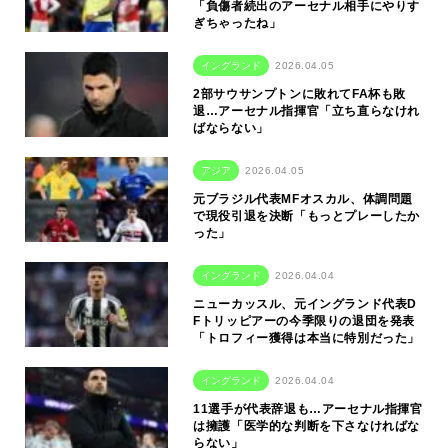
「負傷者続出のアーセナル相手にやりす
ぎちゃったね」
イングランド
2026.04.05
2部サウサンプトンに敗れてFA杯も敗
退…アーセナル指揮官「立ち直らなけれ
ばならない」
アジア
2026.04.05
元ブラジル代表MFオスカル、体調問題
で現役引退を決断「もっとプレーしたか
った」
イングランド
2026.04.04
ニューカッスル、元イングランド代表D
Fトリッピアーの今季限りの退団を発表
「トロフィー獲得は本当に特別だった」
イングランド
2026.04.04
11選手が代表辞退も…アーセナル指揮官
は擁護「医学的な判断を下さなければな
らない」