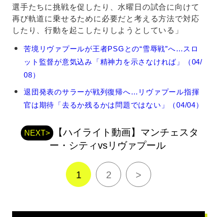
選手たちに挑戦を促したり、水曜日の試合に向けて
再び軌道に乗せるために必要だと考える方法で対応
したり、行動を起こしたりしようとしている」
ア
苦境リヴァプールが王者PSGとの“雪辱戦”へ…スロ
ル
ット監督が意気込み「精神力を示さなければ」（04/
ネ・
ス
08）
ロ
退団発表のサラーが戦列復帰へ…リヴァプール指揮
ッ
ト
官は期待「去るか残るかは問題ではない」（04/04）
の
関
【ハイライト動画】マンチェスタ
連
NEXT>
記
ー・シティvsリヴァプール
事
1
2
>