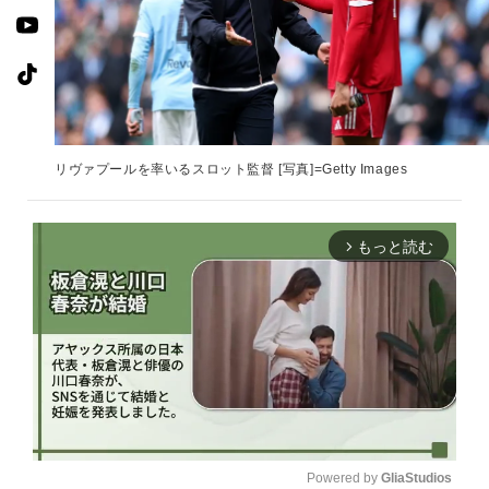
リヴァプールを率いるスロット監督 [写真]=Getty Images
もっと読む
arrow_forward_ios
Powered by 
GliaStudios