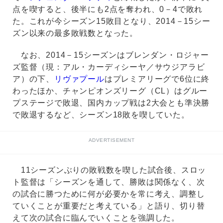
点を喫すると、後半にも2点を奪われ、0－4で敗れ
た。これが今シーズン15敗目となり、2014－15シー
ズン以来の最多敗戦数となった。
なお、2014－15シーズンはブレンダン・ロジャー
ズ監督（現：アル・カーディシーヤ／サウジアラビ
ア）の下、
リヴァプール
はプレミアリーグで6位に終
わったほか、チャンピオンズリーグ（CL）はグルー
プステージで敗退、国内カップ戦は2大会とも準決勝
で敗退するなど、シーズン18敗を喫していた。
ADVERTISEMENT
11シーズンぶりの敗戦数を喫した試合後、スロッ
ト監督は「シーズンを通して、勝敗は関係なく、次
の試合に勝つために何が必要かを常に考え、調整し
ていくことが重要だと考えている」と語り、切り替
えて次の試合に臨んでいくことを強調した。