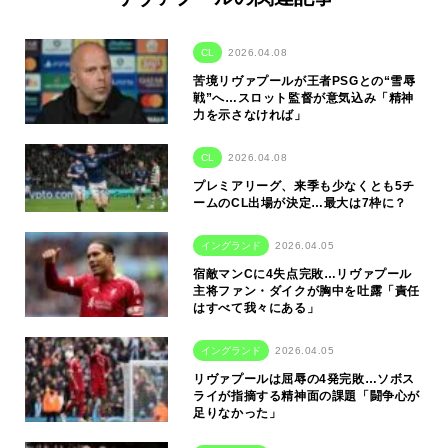
CL
2026.04.08
苦境リヴァプールが王者PSGとの“雪辱
戦”へ…スロット監督が意気込み「精神
力を示さなければ」
CL
2026.04.08
プレミアリーグ、来季も少なくとも5チ
ームのCL出場が決定…最大は7枠に？
イングランド
2026.04.05
宿敵マンCに4失点完敗…リヴァプール
主将ファン・ダイクが胸中を吐露「責任
はすべて我々にある」
イングランド
2026.04.05
リヴァプールは屈辱の4発完敗…ソボス
ライが指摘する精神面の課題「闘争心が
足りなかった」