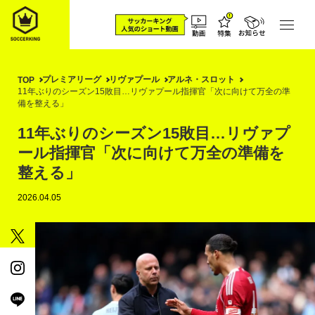
プレミアリーグ
リヴァプール
アルネ・スロット
TOP
11年ぶりのシーズン15敗目…リヴァプール指揮官「次に向けて万全の準
備を整える」
11年ぶりのシーズン15敗目…リヴァプ
ール指揮官「次に向けて万全の準備を
整える」
2026.04.05