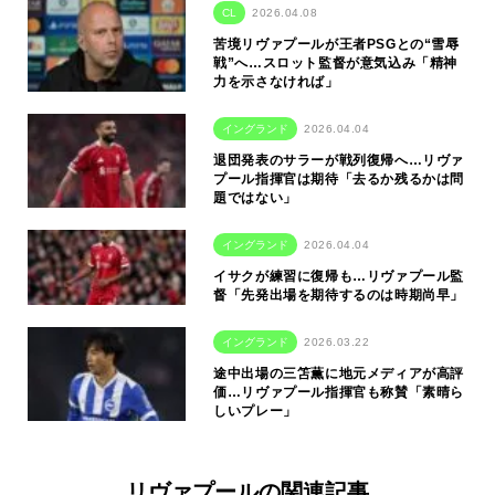
CL
2026.04.08
苦境リヴァプールが王者PSGとの“雪辱
戦”へ…スロット監督が意気込み「精神
力を示さなければ」
イングランド
2026.04.04
退団発表のサラーが戦列復帰へ…リヴァ
プール指揮官は期待「去るか残るかは問
題ではない」
イングランド
2026.04.04
イサクが練習に復帰も…リヴァプール監
督「先発出場を期待するのは時期尚早」
イングランド
2026.03.22
途中出場の三笘薫に地元メディアが高評
価…リヴァプール指揮官も称賛「素晴ら
しいプレー」
リヴァプールの関連記事