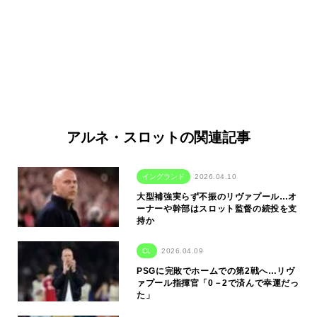
アルネ・スロットの関連記事
イングランド
2026.04.10
大型補強実らず不振のリヴァプール…オ
ーナーや幹部はスロット監督の続投を支
持か
CL
2026.04.09
PSGに完敗でホームでの第2戦へ…リヴ
ァプール指揮官「0－2で済んで幸運だっ
た」