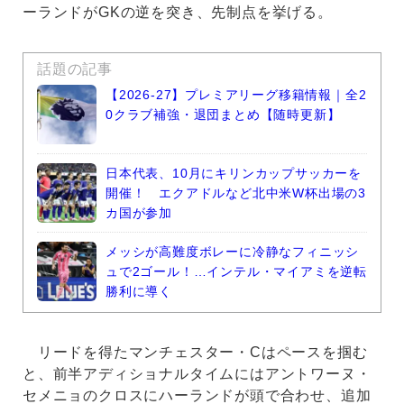
ーランドがGKの逆を突き、先制点を挙げる。
話題の記事
【2026-27】プレミアリーグ移籍情報｜全2
0クラブ補強・退団まとめ【随時更新】
日本代表、10月にキリンカップサッカーを
開催！ エクアドルなど北中米W杯出場の3
カ国が参加
メッシが高難度ボレーに冷静なフィニッシ
ュで2ゴール！…インテル・マイアミを逆転
勝利に導く
リードを得たマンチェスター・Cはペースを掴む
と、前半アディショナルタイムにはアントワーヌ・
セメニョのクロスにハーランドが頭で合わせ、追加