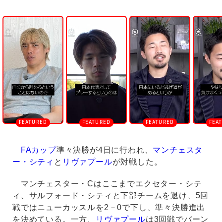
U
n
m
u
t
e
FAカップ
準々決勝が4日に行われ、
マンチェスタ
ー・シティ
と
リヴァプール
が対戦した。
マンチェスター・Cはここまでエクセター・シテ
ィ、サルフォード・シティと下部チームを退け、5回
戦ではニューカッスルを2－0で下し、準々決勝進出
を決めている。一方、
リヴァプール
は3回戦でバーン