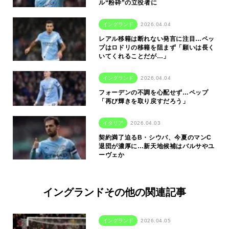
ル“粉砕”の立役者に
イングランド
2026.04.04
レアル移籍は断れない発言に注目…ペッ
プはロドリの移籍を阻まず「願いは長く
いてくれることだが…」
イングランド
2026.04.04
フォーデンの不調を心配せず…ペップ
「再び輝きを取り戻すだろう」
イタリア
2026.04.03
契約満了迫るB・シウバ、今夏のマンC
退団が濃厚に…新天地候補はバルサやユ
ーヴェか
イングランドその他の関連記事
イングランド
2026.04.05