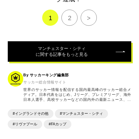
1
2
>
マンチェスター・シティ
に関する記事をもっと見る
By サッカーキング編集部
サッカー総合情報サイト
世界のサッカー情報を配信する国内最高峰のサッカー総合メ
ディア。日本代表をはじめ、Jリーグ、プレミアリーグ、海外
日本人選手、高校サッカーなどの国内外の最新ニュース、コ
ラム、選手インタビュー、試合結果速報、ゲーム、ショッピ
ングといったサッカーにまつわるあらゆる情報を提供してい
#イングランドその他
#マンチェスター・シティ
ます。「X」「Instagram」「YouTube」「TikTok」など、
各種SNSサービスも充実したコンテンツを発信中。
#リヴァプール
#FAカップ