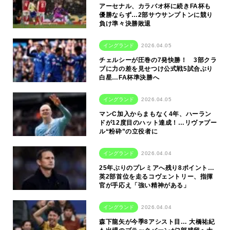
アーセナル、カラバオ杯に続きFA杯も
優勝ならず…2部サウサンプトンに競り
負け準々決勝敗退
イングランド
2026.04.05
チェルシーが圧巻の7発快勝！ 3部クラ
ブに力の差を見せつけ公式戦5試合ぶり
白星…FA杯準決勝へ
イングランド
2026.04.05
マンC加入からまもなく4年、ハーラン
ドが12度目のハット達成！…リヴァプー
ル“粉砕”の立役者に
イングランド
2026.04.04
25年ぶりのプレミアへ残り8ポイント…
英2部首位を走るコヴェントリー、指揮
官が手応え「強い精神がある」
イングランド
2026.04.04
森下龍矢が今季8アシスト目… 大橋祐紀