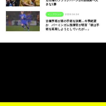
も出場のブラックバーンが2部残留へ大
きな1勝
イングランド
2026.04.04
古橋亨梧が肩の手術を決断…今季絶望
か バーミンガム指揮官が明言「彼は手
術を延期しようとしていたが…」