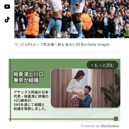
マンCがFAカップ準決勝へ駒を進めた[写真]=Getty Images
もっと読む
arrow_forward_ios
Powered by 
GliaStudios