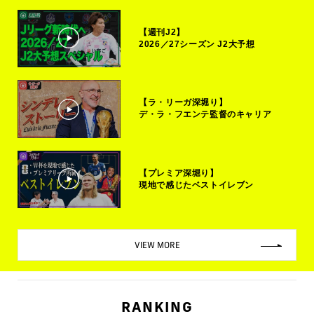
【週刊J2】
2026／27シーズン J2大予想
【ラ・リーガ深堀り】
デ・ラ・フエンテ監督のキャリア
【プレミア深堀り】
現地で感じたベストイレブン
VIEW MORE
RANKING