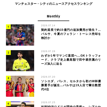
マンチェスター・シティのニュースアクセスランキング
Monthly
2026.07.14
契約延長で約15億円の追加費用が発生？…
バルサ、今夏のフェラン・トーレス売却を
検討か
2026.07.28
わずか1年でマンC退団へ…GKトラッフォ
ード、クラブ史上最高額で田中碧所属のリ
ーズ加入に迫る
2026.07.20
ソシエダ、パレス、セルタから初のW杯優
勝選手が誕生…バルサは19人目で輩出数歴
代4位
2026.07.25
W杯MVPロドリが背中の手術へ…レアルか