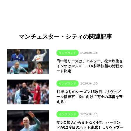
マンチェスター・シティの関連記事
イングランド
2026.04.06
田中碧リーズはチェルシー、松木玖生セ
インツはマンC！…FA杯準決勝の対戦カ
ード決定
イングランド
2026.04.05
11年ぶりのシーズン15敗目…リヴァプ
ール指揮官「次に向けて万全の準備を整
える」
イングランド
2026.04.05
マンC加入からまもなく4年、ハーラン
ドが12度目のハット達成！…リヴァプー