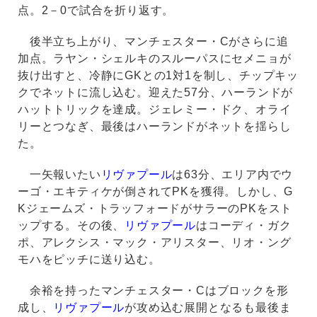
点。2－0で試合を折り返す。
後半立ち上がり、マンチェスター・Cがさらに追
加点。ラヤン・シェルキのスルーパスにセメニョが
抜け出すと、冷静にGKとの1対1を制し、チップキッ
クでネットに流し込む。迎えた57分、ハーランドが
ハットトリックを達成。ジェレミー・ドク、オライ
リーとつなぎ、最後はハーランドがネットを揺らし
た。
一矢報いたい
リヴァプール
は63分、エリア内でウ
ーゴ・エキティケが倒されてPKを獲得。しかし、G
Kジェームズ・トラッフォードがサラーのPKをスト
ップする。その後、
リヴァプール
はコーディ・ガク
ポ、アレクシス・マック・アリスター、リオ・ング
モハをピッチに送り込む。
余裕を持ったマンチェスター・Cはブロックを形
成し、
リヴァプール
が攻め込む展開となるも最後ま