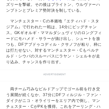
ズリーを撃破。その後はブライトン、ウルヴァーハ
ンプトンとプレミア勢対決を制している。
マンチェスター・Cの本拠地『エティハド・スタ
ジアム』で行われた一戦は、14分にビッグチャン
ス。GKギオルギ・ママルダシュヴィリのロングフィ
ードにモハメド・サラーが抜け出し、シュートを放
つも、DFアブドゥコディル・クサノフが粘り、枠に
は打たせない。対するマンチェスター・Cもベルナ
ルド・シウバのスルーパスにラヤン・シェルキが走
り込み、チャンスを作り出す。
ADVERTISEMENT
両チーム巧みなビルドアップでゴール前を行き交
う展開が続くなか、37分にDFフィルジル・ファン・
ダイクがニコ・オライリーをエリア内で倒し、マン
チェスター・CがPKを獲得。これをアーリング・ハ