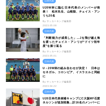
日本代表
U20W杯に臨む日本代表のメンバーが発
表！ 松木玖生、山根陸、チェイス・アン
リら20名
By サッカーキング編集部
2023.05.08
日本代表
「判断能力が成長した」…Jを飛び越え海
を渡ったチェイス・アンリが“ドイツ初年
度”を振り返る
By サッカーキング編集部
2023.05.01
日本代表
U－20W杯の組み合わせが決定！ 日本は
セネガル、コロンビア、イスラエルと同組
に
By サッカーキング編集部
2023.04.22
日本代表
U20日本代表候補キャンプにC大阪MF石渡
ネルソンが追加招集…計16名のメンバーに