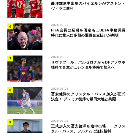
藤洋輝途中出場のバイエルンがアストン・
ヴィラに勝利
2026.08.08
FIFA会長は疑惑を否定も…UEFA事務局長
時代に愛人に多額の退職金支払いが判明
2026.08.08
リヴァプール、バルセロナからDFアラウホ
獲得で合意か…レンタル移籍で加入へ
2026.08.08
冨安健洋のクリスタル・パレス加入が正式
決定！ プレミア復帰で鎌田大地と共闘
2026.08.08
正式加入の冨安健洋も途中出場！ クリス
タル・パレス、フルアムに逆転勝利