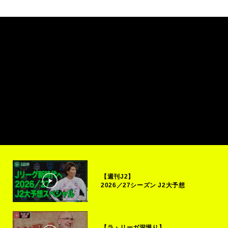
【週刊J2】
2026／27シーズン J2大予想
【ラ・リーガ深堀り】