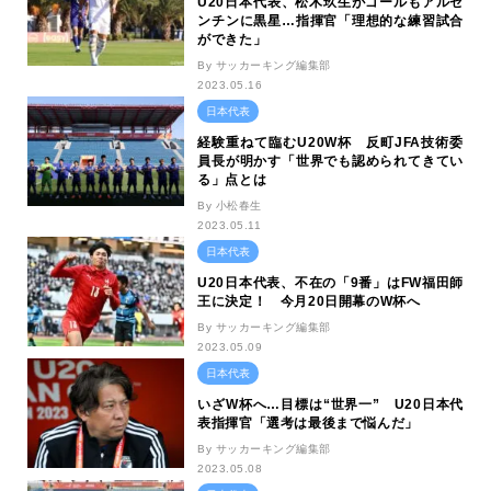
U20日本代表、松木玖生がゴールもアルゼ
ンチンに黒星…指揮官「理想的な練習試合
ができた」
By サッカーキング編集部
2023.05.16
日本代表
経験重ねて臨むU20W杯 反町JFA技術委
員長が明かす「世界でも認められてきてい
る」点とは
By 小松春生
2023.05.11
日本代表
U20日本代表、不在の「9番」はFW福田師
王に決定！ 今月20日開幕のW杯へ
By サッカーキング編集部
2023.05.09
日本代表
いざW杯へ…目標は“世界一” U20日本代
表指揮官「選考は最後まで悩んだ」
By サッカーキング編集部
2023.05.08