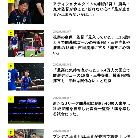
アディショナルタイムの劇的2発！ 鹿島・
鬼木監督が称えた“折れない心”「足が止ま
るか止まらないかは…」
2026.08.07
視察の森保一監督「見入っていた」…16歳4
カ月で開幕戦ゴールの横浜FM・三井寺眞や
鹿島の18歳・吉田湊海に言及「非常に心強
い」
2026.08.08
「最高に気持ち良かった」6.4万人の国立で
鮮烈デビューの16歳・三井寺眞、横浜FM指
揮官も「年齢は関係ない」と期待
2026.08.07
新たなJリーグ開幕戦に約6万4000人来場…
壮絶展開を視察した森保一監督「魂を感じ
る試合だった」
2026.08.07
ブンデス王者とEL王者が香港で激突！…伊