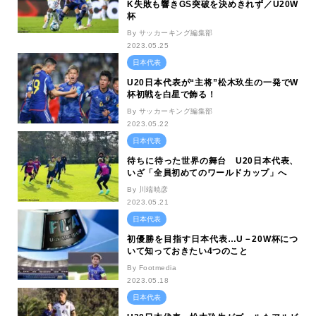
K失敗も響きGS突破を決めきれず／U20W
杯
By サッカーキング編集部
2023.05.25
日本代表
U20日本代表が“主将”松木玖生の一発でW
杯初戦を白星で飾る！
By サッカーキング編集部
2023.05.22
日本代表
待ちに待った世界の舞台 U20日本代表、
いざ「全員初めてのワールドカップ」へ
By 川端暁彦
2023.05.21
日本代表
初優勝を目指す日本代表…U－20W杯につ
いて知っておきたい4つのこと
By Footmedia
2023.05.18
日本代表