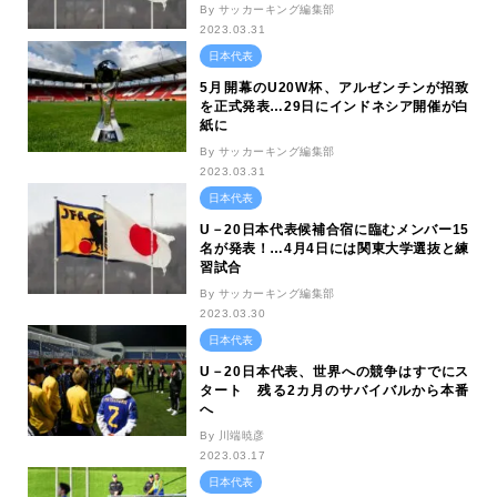
By サッカーキング編集部
2023.03.31
日本代表
5月開幕のU20W杯、アルゼンチンが招致
を正式発表…29日にインドネシア開催が白
紙に
By サッカーキング編集部
2023.03.31
日本代表
U－20日本代表候補合宿に臨むメンバー15
名が発表！…4月4日には関東大学選抜と練
習試合
By サッカーキング編集部
2023.03.30
日本代表
U－20日本代表、世界への競争はすでにス
タート 残る2カ月のサバイバルから本番
へ
By 川端暁彦
2023.03.17
日本代表