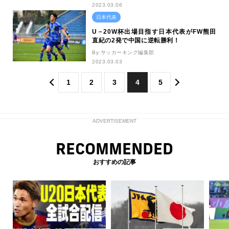
2023.03.06
日本代表
U－20W杯出場目指す日本代表がFW熊田
直紀の2発で中国に逆転勝利！
By サッカーキング編集部
2023.03.03
1
2
3
4
5
ADVERTISEMENT
RECOMMENDED
おすすめの記事