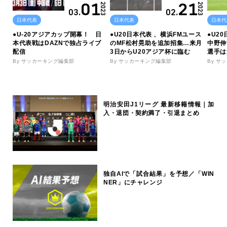
01
21
2023
2023
03.
02.
日本代表
日本代表
日本代
●U-20アジアカップ開幕！ 日
●U20日本代表 、横浜FMユース
●U2
本代表戦はDAZNで独占ライブ
のMF松村晃助を追加招集…来月
中野伸
配信
3日からU20アジア杯に臨む
選手は
By サッカーキング編集部
By サッカーキング編集部
By サ
明治安田J1リーグ 最新移籍情報｜加
入・退団・契約満了・引退まとめ
独自AIで「試合結果」を予想／「WIN
NER」にチャレンジ