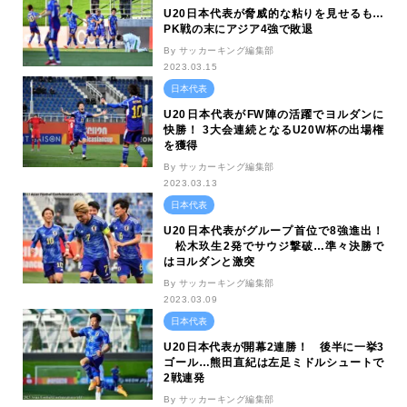
U20日本代表が脅威的な粘りを見せるも…
PK戦の末にアジア4強で敗退
By サッカーキング編集部
2023.03.15
日本代表
U20日本代表がFW陣の活躍でヨルダンに
快勝！ 3大会連続となるU20W杯の出場権
を獲得
By サッカーキング編集部
2023.03.13
日本代表
U20日本代表がグループ首位で8強進出！
松木玖生2発でサウジ撃破…準々決勝で
はヨルダンと激突
By サッカーキング編集部
2023.03.09
日本代表
U20日本代表が開幕2連勝！ 後半に一挙3
ゴール…熊田直紀は左足ミドルシュートで
2戦連発
By サッカーキング編集部