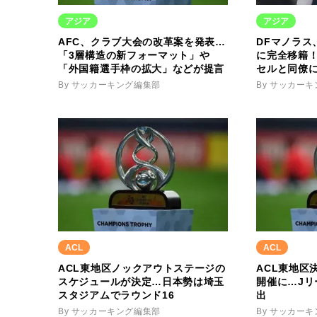
アジア
アジア
AFC、クラブ大会の改革案を発表…
DFマノラス
「3層構造の新フォーマット」や
に完全移籍
「外国籍選手枠の拡大」などが提言
セルと同僚
By サッカーキング編集部
By サッカー
ACL
ACL
ACL東地区ノックアウトステージの
ACL東地区
スケジュールが決定…日本勢は埼玉
開催に…Jリ
スタジアムでラウンド16
出
By サッカーキング編集部
By サッカー