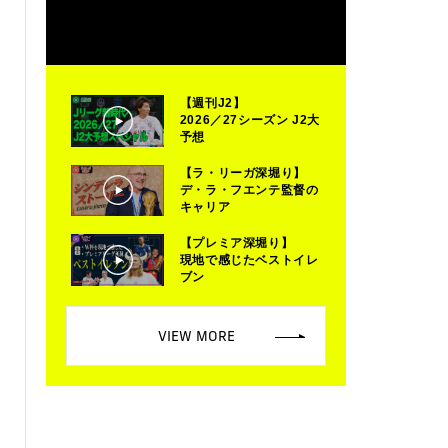
【週刊J2】
2026／27シーズン J2大
予想
【ラ・リーガ深堀り】
デ・ラ・フエンテ監督の
キャリア
【プレミア深堀り】
現地で感じたベストイレ
ブン
VIEW MORE