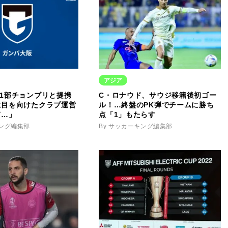
アジア
1部チョンブリと提携
C・ロナウド、サウジ移籍後初ゴー
に目を向けたクラブ運営
ル！…終盤のPK弾でチームに勝ち
て…」
点「1」もたらす
キング編集部
By サッカーキング編集部