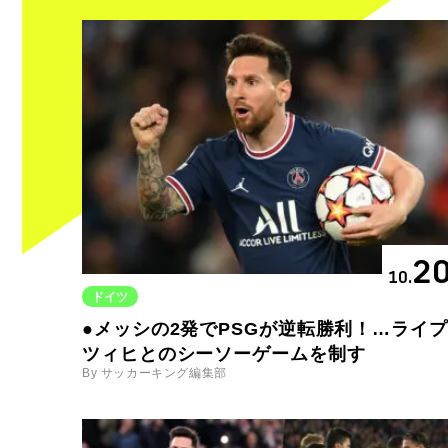
2
10.
ドイツ
●メッシの2発でPSGが逆転勝利！…ライプ
ツィヒとのシーソーゲームを制す
By サッカーキング編集部