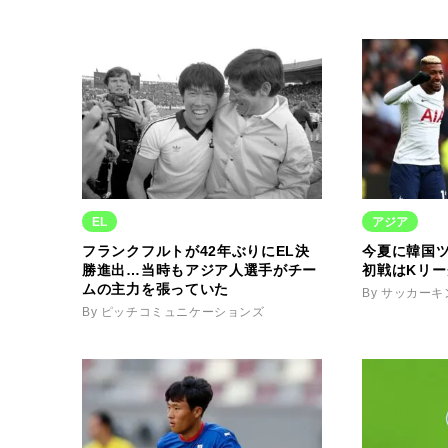
EL
アジア
フランクフルトが42年ぶりにEL決
今夏に韓国
勝進出…当時もアジア人選手がチー
初戦はKリ
ムの主力を張っていた
By サッカー
By ピッチコミュニケーションズ