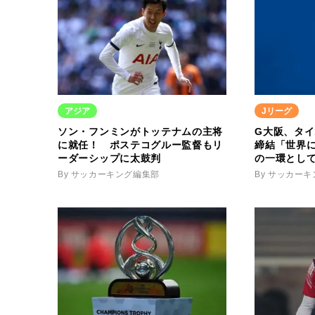
アジア
Jリーグ
ソン・フンミンがトッテナムの主将
G大阪、タイ
に就任！ ポステコグルー監督もリ
締結「世界
ーダーシップに太鼓判
の一環とし
By サッカーキング編集部
By サッカー