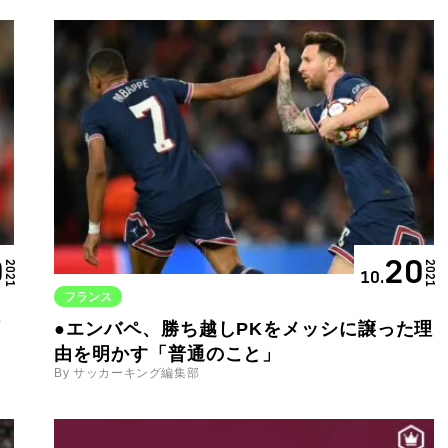
0
20
2021
2021
10.
フランス
●エンバペ、勝ち越しPKをメッシに譲った理
由を明かす「普通のこと」
By サッカーキング編集部