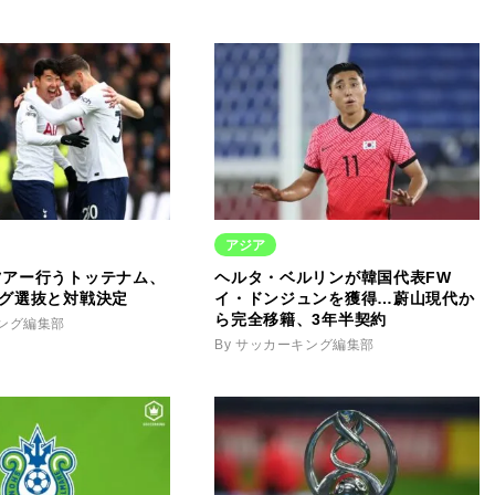
アジア
ツアー行うトッテナム、
ヘルタ・ベルリンが韓国代表FW
ーグ選抜と対戦決定
イ・ドンジュンを獲得…蔚山現代か
ら完全移籍、3年半契約
キング編集部
By サッカーキング編集部