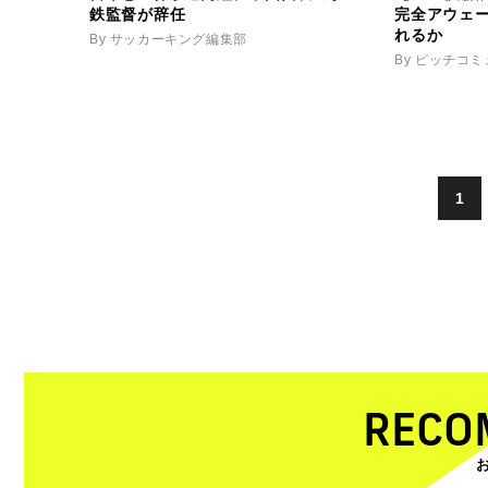
鉄監督が辞任
完全アウェ
れるか
By サッカーキング編集部
By ピッチコ
1
RECO