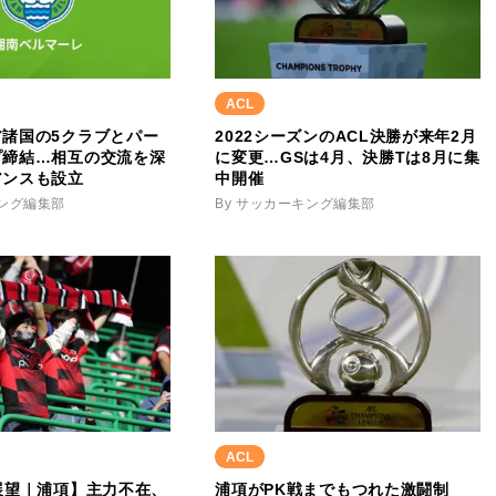
ACL
ア諸国の5クラブとパー
2022シーズンのACL決勝が来年2月
プ締結…相互の交流を深
に変更…GSは4月、決勝Tは8月に集
アンスも設立
中開催
キング編集部
By サッカーキング編集部
ACL
展望｜浦項】主力不在、
浦項がPK戦までもつれた激闘制