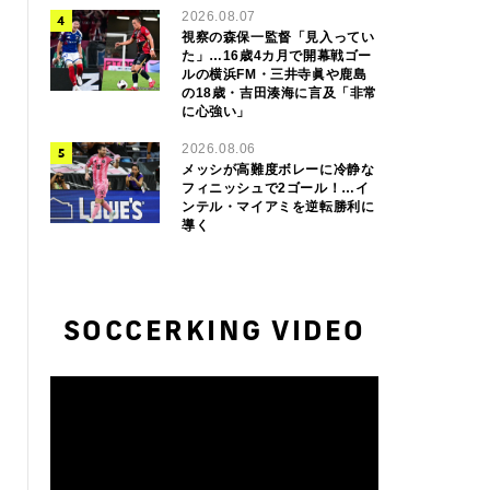
2026.08.07
視察の森保一監督「見入ってい
た」…16歳4カ月で開幕戦ゴー
ルの横浜FM・三井寺眞や鹿島
の18歳・吉田湊海に言及「非常
に心強い」
2026.08.06
メッシが高難度ボレーに冷静な
フィニッシュで2ゴール！…イ
ンテル・マイアミを逆転勝利に
導く
SOCCERKING VIDEO