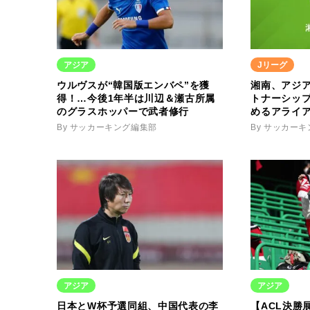
アジア
Jリーグ
ウルヴスが“韓国版エンバペ”を獲
湘南、アジ
得！…今後1年半は川辺＆瀬古所属
トナーシッ
のグラスホッパーで武者修行
めるアライ
By サッカーキング編集部
By サッカー
アジア
アジア
日本とW杯予選同組、中国代表の李
【ACL決勝