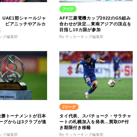
アジア
、UAE1部シャールジャ
AFF三菱電機カップ2022のGS組み
！ ピアニッチやアルカ
合わせが決定…東南アジアの頂点を
に
目指し10カ国が参加
キング編集部
By サッカーキング編集部
Jリーグ
決勝トーナメントが日本
タイ代表、スパチョーク・サラチャ
ーグからは3クラブが進
ートの札幌加入を発表…買取OP付
き期限付き移籍
キング編集部
By サッカーキング編集部