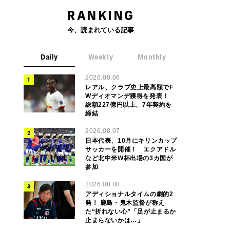
RANKING
今、読まれている記事
Daily
Weekly
Monthly
2026.08.06
レアル、クラブ史上最高額でF
Wディオマンデ獲得を発表！
総額227億円以上、7年契約を
締結
2026.08.07
日本代表、10月にキリンカップ
サッカーを開催！ エクアドル
など北中米W杯出場の3カ国が
参加
2026.08.08
アディショナルタイムの劇的2
発！ 鹿島・鬼木監督が称え
た“折れない心”「足が止まるか
止まらないかは…」