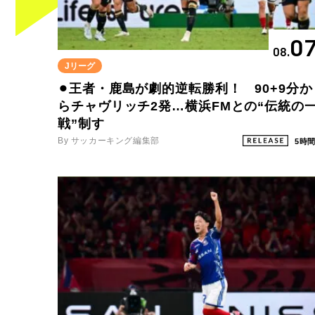
0
08.
Jリーグ
⚫︎王者・鹿島が劇的逆転勝利！ 90+9分か
らチャヴリッチ2発…横浜FMとの“伝統の
戦”制す
By サッカーキング編集部
5時