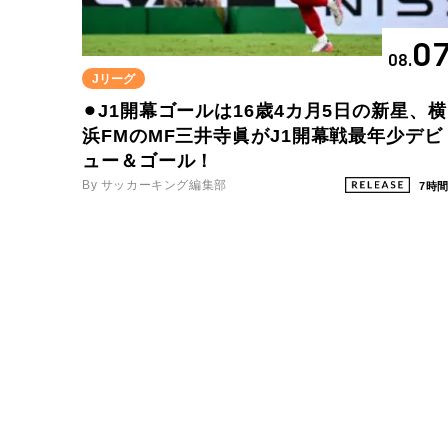
0
08.
Jリーグ
⚫︎J1開幕ゴールは16歳4カ月5日の新星、横
浜FMのMF三井寺眞がJ1開幕戦最年少デビ
ュー＆ゴール！
By サッカーキング編集部
7時