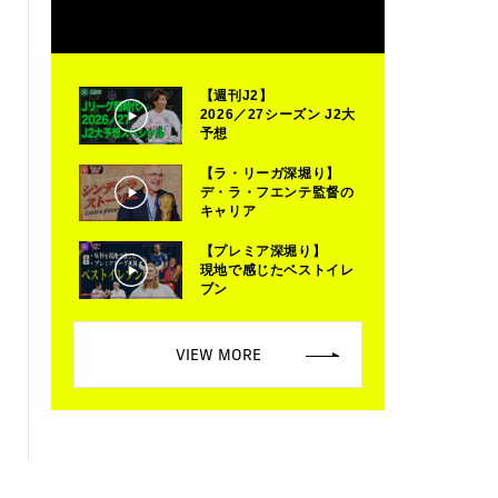
【週刊J2】
2026／27シーズン J2大
予想
【ラ・リーガ深堀り】
デ・ラ・フエンテ監督の
キャリア
【プレミア深堀り】
現地で感じたベストイレ
ブン
VIEW MORE