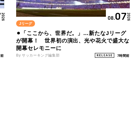
7
07
2026
2026
08.
Jリーグ
⚫︎「ここから、世界だ。」…新たなJリーグ
が開幕！ 世界初の演出、光や花火で盛大な
開幕セレモニーに
By サッカーキング編集部
間前
7時間前