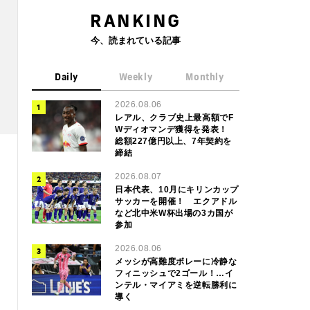
RANKING
今、読まれている記事
Daily
Weekly
Monthly
2026.08.06
レアル、クラブ史上最高額でF
Wディオマンデ獲得を発表！
総額227億円以上、7年契約を
締結
2026.08.07
日本代表、10月にキリンカップ
サッカーを開催！ エクアドル
など北中米W杯出場の3カ国が
参加
2026.08.06
メッシが高難度ボレーに冷静な
フィニッシュで2ゴール！…イ
ンテル・マイアミを逆転勝利に
導く