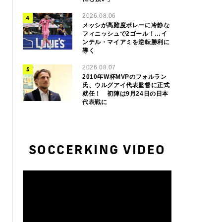
2026.08.06
メッシが高難度ボレーに冷静な
フィニッシュで2ゴール！…イ
ンテル・マイアミを逆転勝利に
導く
2026.08.07
2010年W杯MVPのフォルラン
氏、ウルグアイ代表監督に正式
就任！ 初陣は9月24日の日本
代表戦に
SOCCERKING VIDEO