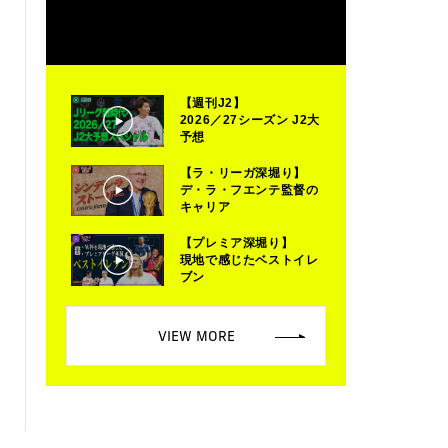
【週刊J2】
2026／27シーズン J2大
予想
【ラ・リーガ深堀り】
デ・ラ・フエンテ監督の
キャリア
【プレミア深堀り】
現地で感じたベストイレ
ブン
VIEW MORE