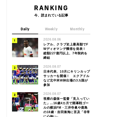
RANKING
今、読まれている記事
Daily
Weekly
Monthly
2026.08.06
レアル、クラブ史上最高額でF
Wディオマンデ獲得を発表！
総額227億円以上、7年契約を
締結
2026.08.07
日本代表、10月にキリンカップ
サッカーを開催！ エクアドル
など北中米W杯出場の3カ国が
参加
2026.08.07
視察の森保一監督「見入ってい
た」…16歳4カ月で開幕戦ゴー
ルの横浜FM・三井寺眞や鹿島
の18歳・吉田湊海に言及「非常
に心強い」