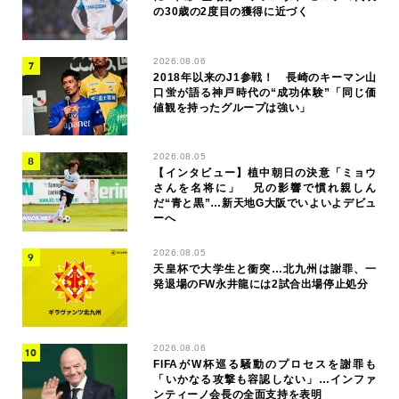
の30歳の2度目の獲得に近づく
2026.08.06
2018年以来のJ1参戦！ 長崎のキーマン山
口蛍が語る神戸時代の“成功体験”「同じ価
値観を持ったグループは強い」
2026.08.05
【インタビュー】植中朝日の決意「ミョウ
さんを名将に」 兄の影響で慣れ親しん
だ“青と黒”…新天地G大阪でいよいよデビュ
ーへ
2026.08.05
天皇杯で大学生と衝突…北九州は謝罪、一
発退場のFW永井龍には2試合出場停止処分
2026.08.06
FIFAがW杯巡る騒動のプロセスを謝罪も
「いかなる攻撃も容認しない」…インファ
ンティーノ会長の全面支持を表明