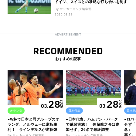
ドイツ、スイスとの壮絶な打ち合いを制す
By サッカーキング編集部
2026.03.28
ADVERTISEMENT
RECOMMENDED
おすすめの記事
28
28
2026
2026
03.
03.
オランダ
日本代表
日本代
●W杯で日本と同グループのオ
●日本代表、ハムデン・パーク
●ロバ
ランダ、ノルウェーに逆転勝
で練習実施！ 佐藤龍之介は参
せず「
利！ ラインデルスが逆転弾
加せず、26名で最終調整
念」 
高く、
By サッカーキング編集部
By サッカーキング編集部