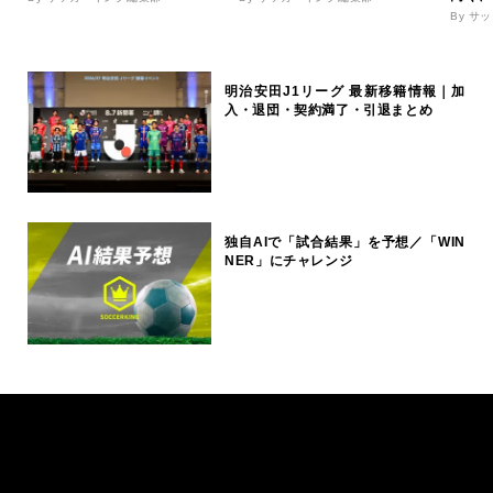
By サ
明治安田J1リーグ 最新移籍情報｜加
入・退団・契約満了・引退まとめ
独自AIで「試合結果」を予想／「WIN
NER」にチャレンジ