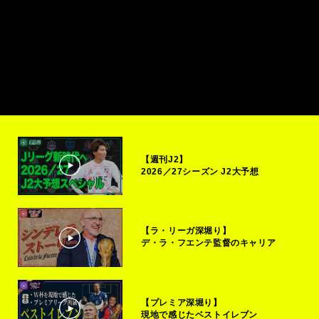
【週刊J2】
2026／27シーズン J2大予想
【ラ・リーガ深堀り】
デ・ラ・フエンテ監督のキャリア
【プレミア深堀り】
現地で感じたベストイレブン