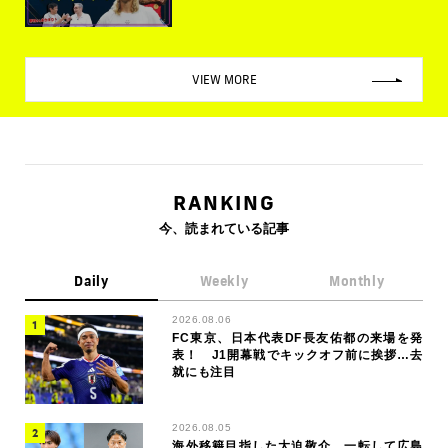
VIEW MORE
RANKING
今、読まれている記事
Daily
Weekly
Monthly
2026.08.06
FC東京、日本代表DF長友佑都の来場を発
表！ J1開幕戦でキックオフ前に挨拶…去
就にも注目
2026.08.05
海外移籍目指した大迫敬介、一転して広島