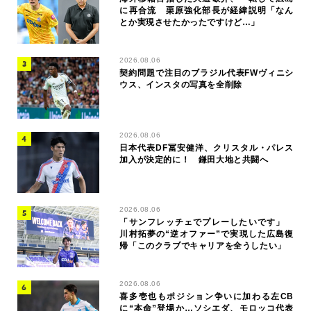
に再合流 栗原強化部長が経緯説明「なん
とか実現させたかったですけど…」
2026.08.06
契約問題で注目のブラジル代表FWヴィニシ
ウス、インスタの写真を全削除
2026.08.06
日本代表DF冨安健洋、クリスタル・パレス
加入が決定的に！ 鎌田大地と共闘へ
2026.08.06
「サンフレッチェでプレーしたいです」
川村拓夢の“逆オファー”で実現した広島復
帰「このクラブでキャリアを全うしたい」
2026.08.06
喜多壱也もポジション争いに加わる左CB
に“本命”登場か…ソシエダ、モロッコ代表