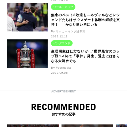
2023.06.26
ワールドカップ
無念のベスト8敗退も…ネヴィルなどレジ
ェンドたちはサウスゲート体制の継続を支
持！ 「かなり良い所にいる」
By サッカーキング編集部
2022.12.11
イングランド
生理現象は仕方ないが…“世界最古のカッ
プ戦”FA杯で「事件」発生、過去にはさら
なる大舞台でも
By Footmedia
2022.09.05
ADVERTISEMENT
RECOMMENDED
おすすめの記事