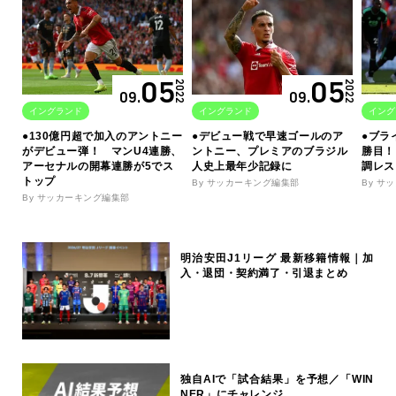
05
05
2022
2022
09.
09.
イングランド
イングランド
イング
●130億円超で加入のアントニー
●デビュー戦で早速ゴールのア
●ブラ
がデビュー弾！ マンU4連勝、
ントニー、プレミアのブラジル
勝目！
アーセナルの開幕連勝が5でス
人史上最年少記録に
調レス
トップ
By サッカーキング編集部
By サ
By サッカーキング編集部
明治安田J1リーグ 最新移籍情報｜加
入・退団・契約満了・引退まとめ
独自AIで「試合結果」を予想／「WIN
NER」にチャレンジ