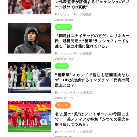
ン代表監督が評価するギェケレシュの“ゴ
ール以外での貢献”
By サッカーキング編集部
2025.10.08
スペイン
「問題はユナイテッドの方だ」…リネカー
氏、移籍間近の“後輩”ラッシュフォードを
慮る「彼は才能に溢れている」
By サッカーキング編集部
2025.07.23
EURO
“超豪華”スカッドで臨むも悲願達成なら
ず…OBが指摘するイングランド代表の問
題点とは？
By サッカーキング編集部
2024.07.15
Jリーグ
名古屋の“風”はフットボールの母国にま
で！ 英メディアが特集「かつての栄光を
取り戻しつつある」
By サッカーキング編集部