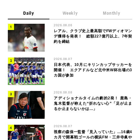
Daily
Weekly
Monthly
2026.08.06
レアル、クラブ史上最高額でFWディオマン
デ獲得を発表！ 総額227億円以上、7年契
約を締結
2026.08.07
日本代表、10月にキリンカップサッカーを
開催！ エクアドルなど北中米W杯出場の3
カ国が参加
2026.08.08
アディショナルタイムの劇的2発！ 鹿島・
鬼木監督が称えた“折れない心”「足が止ま
るか止まらないかは…」
2026.08.07
視察の森保一監督「見入っていた」…16歳4
カ月で開幕戦ゴールの横浜FM・三井寺眞や