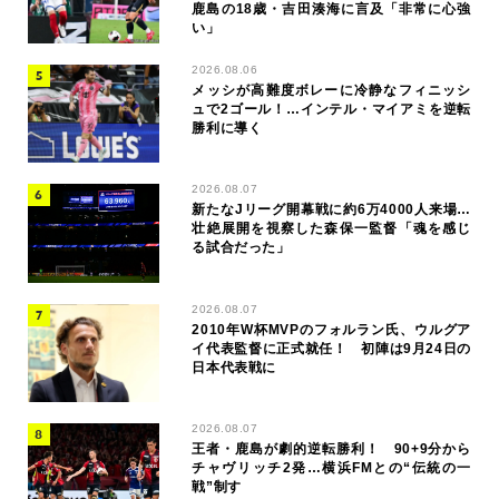
鹿島の18歳・吉田湊海に言及「非常に心強
い」
2026.08.06
メッシが高難度ボレーに冷静なフィニッシ
ュで2ゴール！…インテル・マイアミを逆転
勝利に導く
2026.08.07
新たなJリーグ開幕戦に約6万4000人来場…
壮絶展開を視察した森保一監督「魂を感じ
る試合だった」
2026.08.07
2010年W杯MVPのフォルラン氏、ウルグア
イ代表監督に正式就任！ 初陣は9月24日の
日本代表戦に
2026.08.07
王者・鹿島が劇的逆転勝利！ 90+9分から
チャヴリッチ2発…横浜FMとの“伝統の一
戦”制す