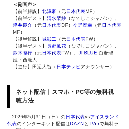
＜副音声＞
【前半解説】
北澤豪
（元
日本代表
MF）
【前半ゲスト】
清水梨紗
（なでしこジャパン）、
坪井慶介
（元
日本代表
DF）
今野泰幸
（元
日本代表
MF）
【後半解説】
城彰二
（元
日本代表
FW）
【後半ゲスト】
長野風花
（なでしこジャパン）、
鈴木隆行
（元
日本代表
FW）、
JI BLUE
白岩瑠
姫・西洸人
【進行】田辺大智（
日本テレビ
アナウンサー）
ネット配信｜スマホ・PC等の無料視
聴方法
2026年5月31日（日）の
日本代表
vs
アイスランド
代表
のインターネット配信は
DAZN
と
TVer
で無料ラ