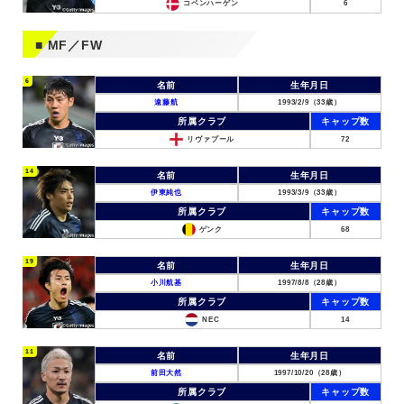
コペンハーゲン
6
MF／FW
6
名前
生年月日
遠藤航
1993/2/9（33歳）
所属クラブ
キャップ数
リヴァプール
72
14
名前
生年月日
伊東純也
1993/3/9（33歳）
所属クラブ
キャップ数
ゲンク
68
19
名前
生年月日
小川航基
1997/8/8（28歳）
所属クラブ
キャップ数
NEC
14
11
名前
生年月日
前田大然
1997/10/20（28歳）
所属クラブ
キャップ数