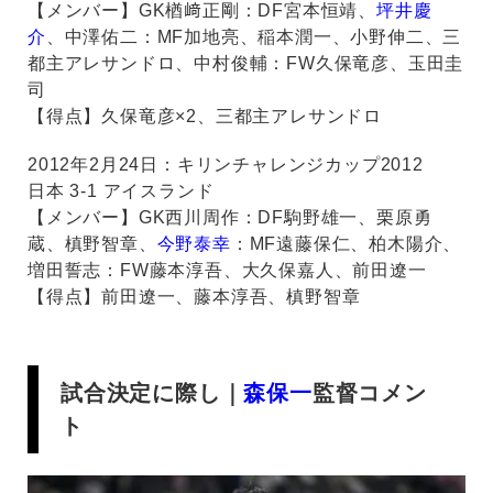
【メンバー】GK楢﨑正剛：DF宮本恒靖、
坪井慶
介
、中澤佑二：MF加地亮、稲本潤一、小野伸二、三
都主アレサンドロ、中村俊輔：FW久保竜彦、玉田圭
司
【得点】久保竜彦×2、三都主アレサンドロ
2012年2月24日：キリンチャレンジカップ2012
日本 3-1 アイスランド
【メンバー】GK西川周作：DF駒野雄一、栗原勇
蔵、槙野智章、
今野泰幸
：MF遠藤保仁、柏木陽介、
増田誓志：FW藤本淳吾、大久保嘉人、前田遼一
【得点】前田遼一、藤本淳吾、槙野智章
試合決定に際し｜
森保一
監督コメン
ト