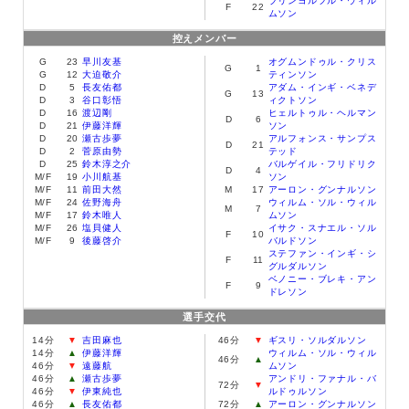
ブリンヨルフル・ウィル
F
22
ムソン
控えメンバー
G
23
早川友基
オグムンドゥル・クリス
G
1
G
12
大迫敬介
ティンソン
D
5
長友佑都
アダム・インギ・ベネデ
G
13
D
3
谷口彰悟
ィクトソン
D
16
渡辺剛
ヒェルトゥル・ヘルマン
D
6
D
21
伊藤洋輝
ソン
D
20
瀬古歩夢
アルフォンス・サンプス
D
21
D
2
菅原由勢
テッド
D
25
鈴木淳之介
バルゲイル・フリドリク
D
4
M
/F
19
小川航基
ソン
M
/F
11
前田大然
M
17
アーロン・グンナルソン
M
/F
24
佐野海舟
ウィルム・ソル・ウィル
M
7
M
/F
17
鈴木唯人
ムソン
M
/F
26
塩貝健人
イサク・スナエル・ソル
F
10
M
/F
9
後藤啓介
バルドソン
ステファン・インギ・シ
F
11
グルダルソン
ベノニー・ブレキ・アン
F
9
ドレソン
選手交代
14分
▼
吉田麻也
46分
▼
ギスリ・ソルダルソン
14分
▲
伊藤洋輝
ウィルム・ソル・ウィル
46分
▲
46分
▼
遠藤航
ムソン
46分
▲
瀬古歩夢
アンドリ・ファナル・バ
72分
▼
46分
▼
伊東純也
ルドゥルソン
46分
▲
長友佑都
72分
▲
アーロン・グンナルソン