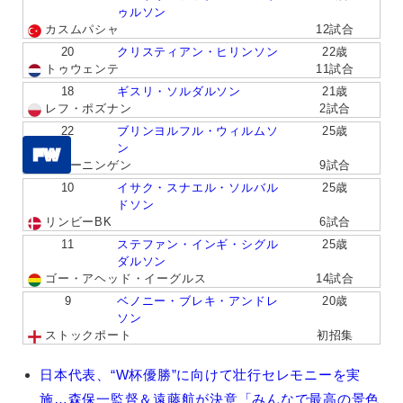
ゥルソン
カスムパシャ
12試合
20
クリスティアン・ヒリンソン
22歳
トゥウェンテ
11試合
18
ギスリ・ソルダルソン
21歳
レフ・ポズナン
2試合
22
ブリンヨルフル・ウィルムソ
25歳
ン
FW
フローニンゲン
9試合
10
イサク・スナエル・ソルバル
25歳
ドソン
リンビーBK
6試合
11
ステファン・インギ・シグル
25歳
ダルソン
ゴー・アヘッド・イーグルス
14試合
9
ベノニー・ブレキ・アンドレ
20歳
ソン
ストックポート
初招集
森
日本代表、“W杯優勝”に向けて壮行セレモニーを実
施…森保一監督＆遠藤航が決意「みんなで最高の景色
保