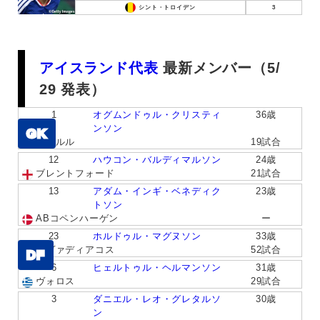
シント・トロイデン
3
アイスランド代表
最新メンバー（5/
29 発表）
1
オグムンドゥル・クリスティ
36歳
ンソン
GK
ヴァルル
19試合
12
ハウコン・バルディマルソン
24歳
ブレントフォード
21試合
13
アダム・インギ・ベネディク
23歳
トソン
ABコペンハーゲン
ー
23
ホルドゥル・マグヌソン
33歳
レヴァディアコス
52試合
DF
6
ヒェルトゥル・ヘルマンソン
31歳
ヴォロス
29試合
3
ダニエル・レオ・グレタルソ
30歳
ン