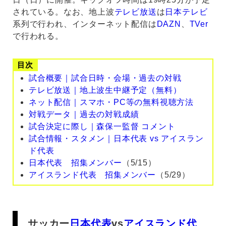
されている。なお、地上波
テレビ放送
は
日本テレビ
系列で行われ、インターネット配信は
DAZN
、
TVer
で行われる。
目次
試合概要｜試合日時・会場・過去の対戦
テレビ放送｜地上波生中継予定（無料）
ネット配信｜スマホ・PC等の無料視聴方法
対戦データ｜過去の対戦成績
試合決定に際し｜森保一監督 コメント
試合情報・スタメン｜日本代表 vs アイスラン
ド代表
日本代表 招集メンバー
（5/15）
アイスランド代表 招集メンバー
（5/29）
サッカー
日本代表
vs
アイスランド代