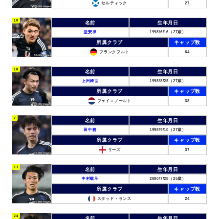
セルティック
27
10
名前
生年月日
堂安律
1998/6/16（27歳）
所属クラブ
キャップ数
フランクフルト
64
18
名前
生年月日
上田綺世
1998/8/28（27歳）
所属クラブ
キャップ数
フェイエノールト
38
7
名前
生年月日
田中碧
1998/9/10（27歳）
所属クラブ
キャップ数
リーズ
37
13
名前
生年月日
中村敬斗
2000/7/28（25歳）
所属クラブ
キャップ数
スタッド・ランス
24
24
名前
生年月日