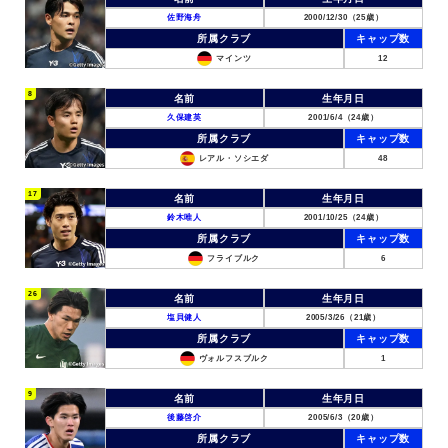
佐野海舟
2000/12/30（25歳）
所属クラブ
キャップ数
マインツ
12
8
名前
生年月日
久保建英
2001/6/4（24歳）
所属クラブ
キャップ数
レアル・ソシエダ
48
17
名前
生年月日
鈴木唯人
2001/10/25（24歳）
所属クラブ
キャップ数
フライブルク
6
26
名前
生年月日
塩貝健人
2005/3/26（21歳）
所属クラブ
キャップ数
ヴォルフスブルク
1
9
名前
生年月日
後藤啓介
2005/6/3（20歳）
所属クラブ
キャップ数