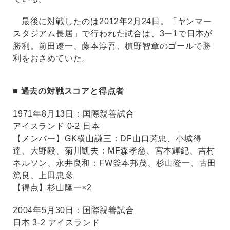
最後に対戦したのは2012年2月24日。「ヤンマー
スタジアム長居」で行われた試合は、3ー1で日本が
勝利。前田遼一、藤本淳吾、槙野智章のゴールで勝
利をおさめていた。
過去の対戦スコアと得点者
1971年8月13日：国際親善試合
アイスランド 0-2 日本
【メンバー】GK横山謙三：DF山口芳忠、小城得
達、大野毅、菊川凱夫：MF森孝慈、宮本輝紀、吉村
ネルソン、永井良和：FW釜本邦茂、杉山隆一、古田
篤良、上田忠彦
【得点】杉山隆一×2
2004年5月30日：国際親善試合
日本 3-2 アイスランド