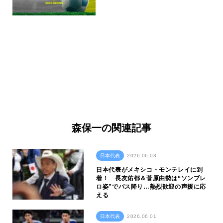
森保一の関連記事
日本代表
2026.06.03
日本代表がメキシコ・モンテレイに到
着！ 長友佑都＆菅原由勢は“ソンブレ
ロ姿”でバス降り…熱烈歓迎の声援に応
える
日本代表
2026.06.01