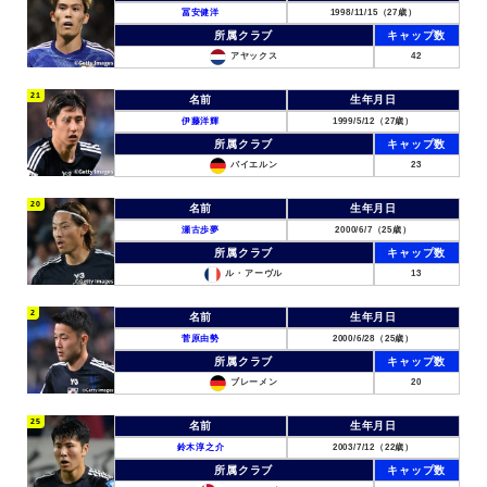
冨安健洋
1998/11/15（27歳）
所属クラブ
キャップ数
アヤックス
42
21
名前
生年月日
伊藤洋輝
1999/5/12（27歳）
所属クラブ
キャップ数
バイエルン
23
20
名前
生年月日
瀬古歩夢
2000/6/7（25歳）
所属クラブ
キャップ数
ル・アーヴル
13
2
名前
生年月日
菅原由勢
2000/6/28（25歳）
所属クラブ
キャップ数
ブレーメン
20
25
名前
生年月日
鈴木淳之介
2003/7/12（22歳）
所属クラブ
キャップ数