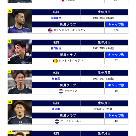
22
名前
生年月日
吉田麻也
1988/8/24（37歳）
所属クラブ
キャップ数
ロサンゼルス・ギャラクシー
126
3
名前
生年月日
谷口彰悟
1991/7/15（34歳）
所属クラブ
キャップ数
シント・トロイデン
37
4
名前
生年月日
板倉滉
1997/1/27（29歳）
所属クラブ
キャップ数
アヤックス
39
16
名前
生年月日
渡辺剛
1997/2/5（29歳）
所属クラブ
キャップ数
フェイエノールト
10
15
名前
生年月日