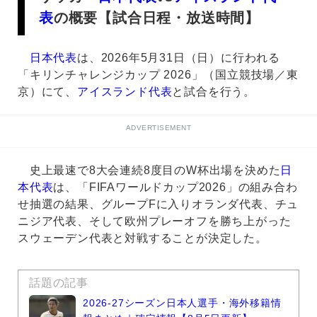
表
の概要【試合日程・放送時間】
日本代表
は、2026年5月31日（日）に行われる
「キリンチャレンジカップ 2026」（国立競技場／東
京）にて、
アイスランド代表
と試合を行う。
ADVERTISEMENT
史上最速で8大会連続8度目のW杯出場を決めた
日
本代表
は、「FIFAワールドカップ2026」の組み合わ
せ抽選の結果、グループFに入りオランダ代表、チュ
ニジア代表、そして欧州プレーオフを勝ち上がった
スウェーデン代表と対戦することが決定した。
話題の記事
2026-27シーズン日本人選手・海外移籍情