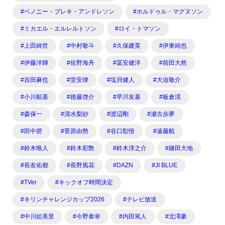
#ベノニー・ブレキ・アンドレソン
#ホルドゥル・マグヌソン
#ミカエル・エルレルトソン
#ロイ・トマソン
#上田綺世
#中村敬斗
#久保建英
#伊東純也
#伊藤洋輝
#佐野海舟
#冨安健洋
#前田大然
#吉田麻也
#堂安律
#塩貝健人
#大迫敬介
#小川航基
#後藤啓介
#早川友基
#板倉滉
#森保一
#清水梨紗
#渡辺剛
#瀬古歩夢
#田中碧
#菅原由勢
#谷口彰悟
#遠藤航
#鈴木唯人
#鈴木彩艶
#鈴木淳之介
#鎌田大地
#長友佑都
#長野風花
#DAZN
#JI BLUE
#TVer
#キックオフ時間決定
#キリンチャレンジカップ2026
#テレビ放送
#中川絵美里
#今野泰幸
#内田篤人
#北澤豪