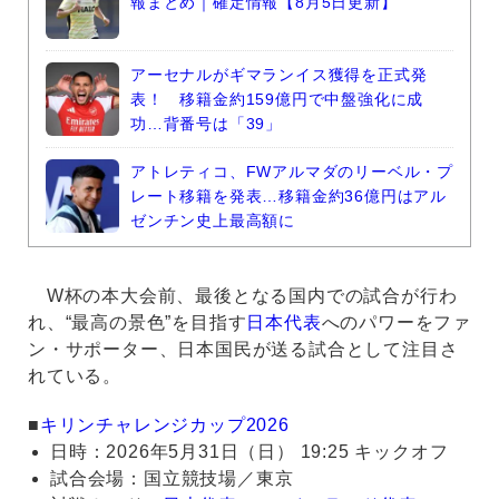
報まとめ｜確定情報【8月5日更新】
アーセナルがギマランイス獲得を正式発
表！ 移籍金約159億円で中盤強化に成
功…背番号は「39」
アトレティコ、FWアルマダのリーベル・プ
レート移籍を発表…移籍金約36億円はアル
ゼンチン史上最高額に
W杯の本大会前、最後となる国内での試合が行わ
れ、“最高の景色”を目指す
日本代表
へのパワーをファ
ン・サポーター、日本国民が送る試合として注目さ
れている。
■
キリンチャレンジカップ2026
日時：2026年5月31日（日） 19:25 キックオフ
試合会場：国立競技場／東京