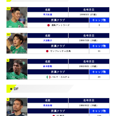
23
名前
生年月日
早川友基
1999/3/3（27歳）
所属クラブ
キャップ数
鹿島アントラーズ
3
12
名前
生年月日
大迫敬介
1999/7/28（26歳）
所属クラブ
キャップ数
サンフレッチェ広島
11
1
名前
生年月日
鈴木彩艶
2002/8/21（23歳）
所属クラブ
キャップ数
パルマ・カルチョ
23
DF
5
名前
生年月日
長友佑都
1986/9/12（39歳）
所属クラブ
キャップ数
FC東京
144