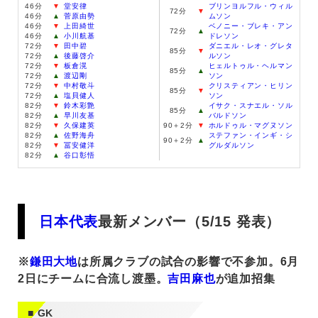
46分
▼
堂安律
ブリンヨルフル・ウィル
72分
▼
46分
▲
菅原由勢
ムソン
46分
▼
上田綺世
ベノニー・ブレキ・アン
72分
▲
46分
▲
小川航基
ドレソン
72分
▼
田中碧
ダニエル・レオ・グレタ
85分
▼
72分
▲
後藤啓介
ルソン
72分
▼
板倉滉
ヒェルトゥル・ヘルマン
85分
▲
72分
▲
渡辺剛
ソン
72分
▼
中村敬斗
クリスティアン・ヒリン
85分
▼
72分
▲
塩貝健人
ソン
82分
▼
鈴木彩艶
イサク・スナエル・ソル
85分
▲
82分
▲
早川友基
バルドソン
82分
▼
久保建英
90＋2分
▼
ホルドゥル・マグヌソン
82分
▲
佐野海舟
ステファン・インギ・シ
90＋2分
▲
82分
▼
冨安健洋
グルダルソン
82分
▲
谷口彰悟
日本代表
最新メンバー（5/15 発表）
※
鎌田大地
は所属クラブの試合の影響で不参加。6月
2日にチームに合流し渡墨。
吉田麻也
が追加招集
GK