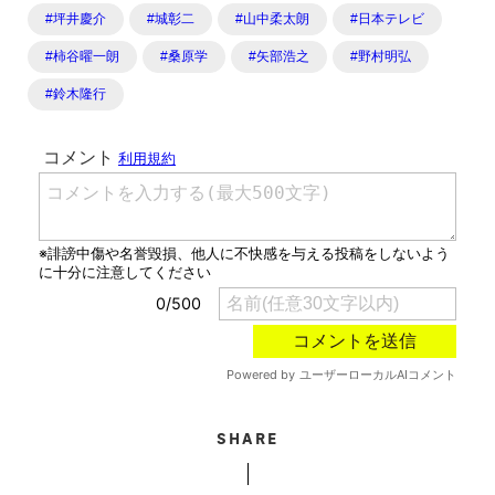
#坪井慶介
#城彰二
#山中柔太朗
#日本テレビ
#柿谷曜一朗
#桑原学
#矢部浩之
#野村明弘
#鈴木隆行
SHARE