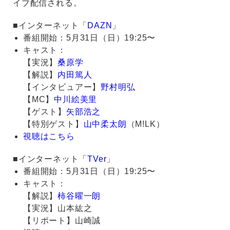
イブ配信される。
■インターネット「
DAZN
」
番組開始：5月31日（日）19:25〜
キャスト：
【実況】
桑原学
【解説】
内田篤人
【インタビュアー】
野村明弘
【MC】
中川絵美里
【ゲスト】
矢部浩之
【特別ゲスト】
山中柔太朗
（M!LK）
視聴はこちら
■インターネット「
TVer
」
番組開始：5月31日（日）19:25〜
キャスト：
【解説】
柿谷曜一朗
【実況】山本紘之
【リポート】山崎誠