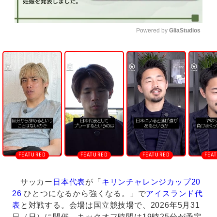
Powered by 
GliaStudios
U
n
m
u
t
e
サッカー
日本代表
が「
キリンチャレンジカップ20
26
ひとつになるから強くなる。」で
アイスランド代
表
と対戦する。会場は国立競技場で、2026年5月31
日（日）に開催。キックオフ時間は19時25分が予定