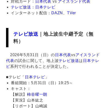
対戦カード：
日本代表
vs
アイスランド代表
テレビ放送
：
日本テレビ
インターネット配信：
DAZN
、
TVer
テレビ放送
｜地上波生中継予定（無
料）
2026年5月31日（日）の
日本代表
vs
アイスランド
代表
の試合に関して、地上波
テレビ放送
は
日本テレ
ビ
系列で行われることが決定した。
■テレビ「
日本テレビ
」
番組開始：5月31日（日）19:25～
キャスト：
【解説】
柿谷曜一朗
【実況】山本紘之
【リポート】山崎誠