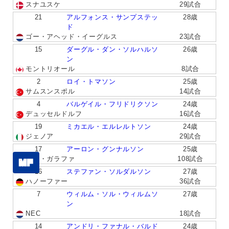
スナユスケ
29試合
21
アルフォンス・サンプステッ
28歳
ド
ゴー・アヘッド・イーグルス
23試合
15
ダーグル・ダン・ソルハルソ
26歳
ン
モントリオール
8試合
2
ロイ・トマソン
25歳
サムスンスポル
14試合
4
バルゲイル・フリドリクソン
24歳
デュッセルドルフ
16試合
19
ミカエル・エルレルトソン
24歳
ジェノア
29試合
17
アーロン・グンナルソン
25歳
アル・ガラファ
108試合
MF
16
ステファン・ソルダルソン
27歳
ハノーファー
36試合
7
ウィルム・ソル・ウィルムソ
27歳
ン
NEC
18試合
14
アンドリ・ファナル・バルド
24歳