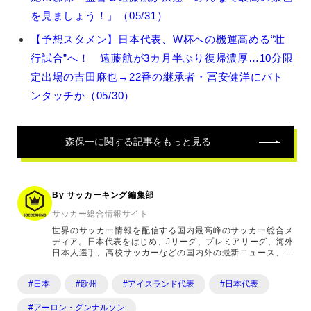
を見ましょう！」（05/31）
一
【予想スタメン】日本代表、W杯への機運高める“壮
の
行試合”へ！ 遠藤航が3カ月半ぶり復帰濃厚…10分限
関
定出場の吉田麻也→22番の継承者・冨安健洋にバト
連
ンタッチか（05/30）
記
事
森保一
に関する記事をもっと見る
By サッカーキング編集部
サッカー総合情報サイト
世界のサッカー情報を配信する国内最高峰のサッカー総合メ
ディア。日本代表をはじめ、Jリーグ、プレミアリーグ、海外
日本人選手、高校サッカーなどの国内外の最新ニュース、コ
ラム、選手インタビュー、試合結果速報、ゲーム、ショッピ
ングといったサッカーにまつわるあらゆる情報を提供してい
#日本
#欧州
#アイスランド代表
#日本代表
ます。「X」「Instagram」「YouTube」「TikTok」など、
各種SNSサービスも充実したコンテンツを発信中。
#アーロン・グンナルソン