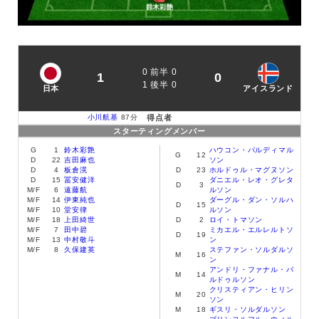
0 前半 0
1
0
1 後半 0
日本
アイスランド
小川航基
87分
得点者
スターティングメンバー
G
1
鈴木彩艶
ハウコン・バルディマル
G
12
D
22
吉田麻也
ソン
D
4
板倉滉
D
23
ホルドゥル・マグヌソン
D
15
冨安健洋
ダニエル・レオ・グレタ
D
3
M
/F
6
遠藤航
ルソン
M
/F
14
伊東純也
ダーグル・ダン・ソルハ
D
15
M
/F
10
堂安律
ルソン
M
/F
18
上田綺世
D
2
ロイ・トマソン
M
/F
7
田中碧
ミカエル・エルレルトソ
D
19
M
/F
13
中村敬斗
ン
M
/F
8
久保建英
ステファン・ソルダルソ
M
16
ン
アンドリ・ファナル・バ
M
14
ルドゥルソン
クリスティアン・ヒリン
M
20
ソン
M
18
ギスリ・ソルダルソン