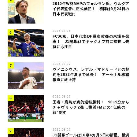
2010年W杯MVPのフォルラン氏、ウルグア
イ代表監督に正式就任！ 初陣は9月24日の
日本代表戦に
2026.08.06
FC東京、日本代表DF長友佑都の来場を発
表！ J1開幕戦でキックオフ前に挨拶…去
就にも注目
2026.08.07
ヴィニシウス、レアル・マドリードとの契
約を2032年夏まで延長！ アーセナル移籍
報道に終止符
2026.08.07
王者・鹿島が劇的逆転勝利！ 90+9分から
チャヴリッチ2発…横浜FMとの“伝統の一
戦”制す
2026.08.07
J1開幕ゴールは16歳4カ月5日の新星、横浜