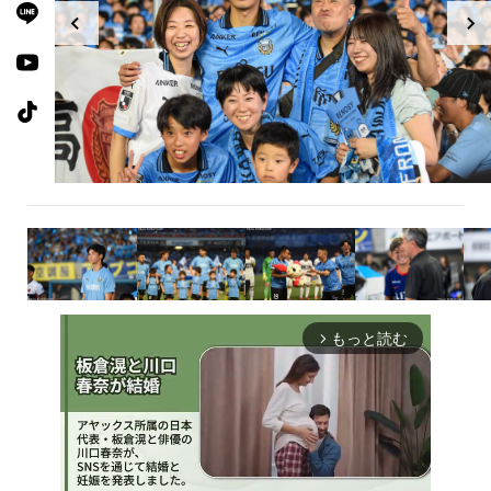
もっと読む
arrow_forward_ios