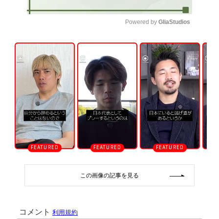
Powered by 
GliaStudios
U
n
m
u
t
e
この画像の記事を見る