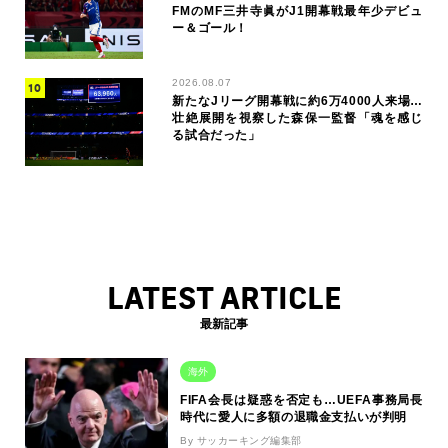
FMのMF三井寺眞がJ1開幕戦最年少デビュ
ー＆ゴール！
2026.08.07
新たなJリーグ開幕戦に約6万4000人来場…
壮絶展開を視察した森保一監督「魂を感じ
る試合だった」
LATEST ARTICLE
最新記事
海外
FIFA会長は疑惑を否定も…UEFA事務局長
時代に愛人に多額の退職金支払いが判明
By サッカーキング編集部