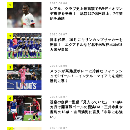
2026.08.06
レアル、クラブ史上最高額でFWディオマン
デ獲得を発表！ 総額227億円以上、7年契
約を締結
2026.08.07
日本代表、10月にキリンカップサッカーを
開催！ エクアドルなど北中米W杯出場の3
カ国が参加
2026.08.06
メッシが高難度ボレーに冷静なフィニッシ
ュで2ゴール！…インテル・マイアミを逆転
勝利に導く
2026.08.07
視察の森保一監督「見入っていた」…16歳4
カ月で開幕戦ゴールの横浜FM・三井寺眞や
鹿島の18歳・吉田湊海に言及「非常に心強
い」
2026.08.07