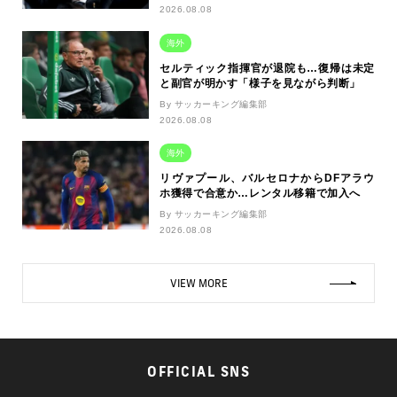
2026.08.08
海外
セルティック指揮官が退院も…復帰は未定
と副官が明かす「様子を見ながら判断」
By サッカーキング編集部
2026.08.08
海外
リヴァプール、バルセロナからDFアラウ
ホ獲得で合意か…レンタル移籍で加入へ
By サッカーキング編集部
2026.08.08
VIEW MORE
OFFICIAL SNS