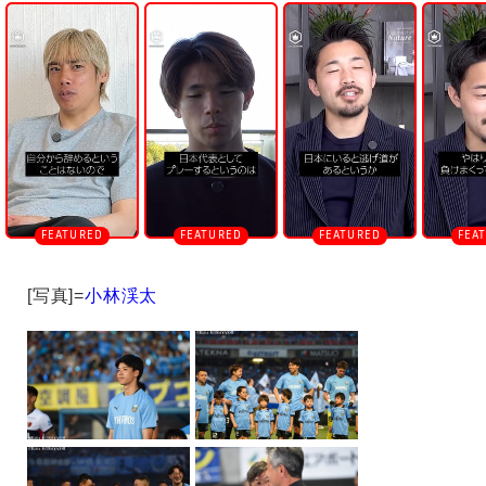
n
m
u
t
e
[写真]=
小林渓太