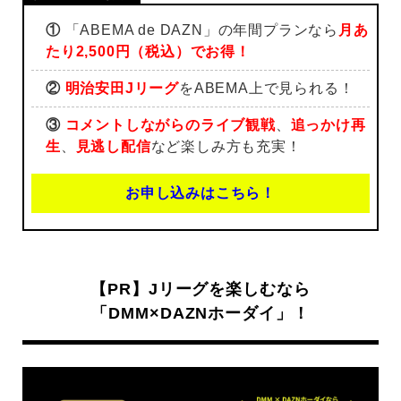
①
「ABEMA de DAZN」の年間プランなら
月あ
たり2,500円（税込）でお得！
②
明治安田Jリーグ
をABEMA上で見られる！
③
コメントしながらのライブ観戦
、
追っかけ再
生
、
見逃し配信
など楽しみ方も充実！
お申し込みはこちら！
【PR】Jリーグを楽しむなら
「DMM×DAZNホーダイ」！