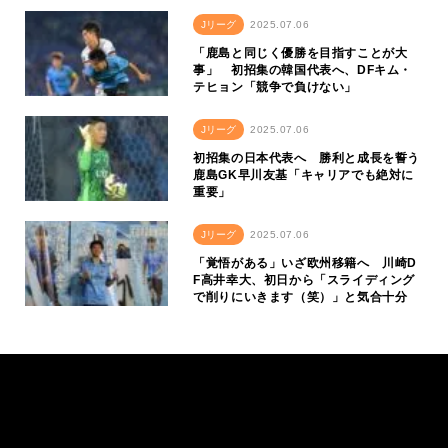
Jリーグ
2025.07.06
「鹿島と同じく優勝を目指すことが大
事」 初招集の韓国代表へ、DFキム・
テヒョン「競争で負けない」
Jリーグ
2025.07.06
初招集の日本代表へ 勝利と成長を誓う
鹿島GK早川友基「キャリアでも絶対に
重要」
Jリーグ
2025.07.06
「覚悟がある」いざ欧州移籍へ 川崎D
F高井幸大、初日から「スライディング
で削りにいきます（笑）」と気合十分