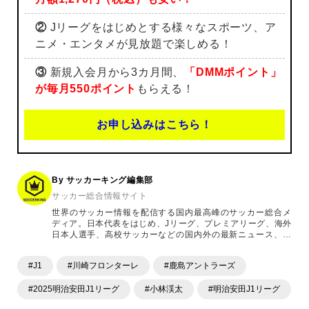
②
Jリーグをはじめとする様々なスポーツ、ア
ニメ・エンタメが見放題で楽しめる！
③
新規入会月から3カ月間、
「DMMポイント」
が毎月550ポイント
もらえる！
お申し込みはこちら！
By サッカーキング編集部
サッカー総合情報サイト
世界のサッカー情報を配信する国内最高峰のサッカー総合メ
ディア。日本代表をはじめ、Jリーグ、プレミアリーグ、海外
日本人選手、高校サッカーなどの国内外の最新ニュース、コ
ラム、選手インタビュー、試合結果速報、ゲーム、ショッピ
ングといったサッカーにまつわるあらゆる情報を提供してい
#J1
#川崎フロンターレ
#鹿島アントラーズ
ます。「X」「Instagram」「YouTube」「TikTok」など、
各種SNSサービスも充実したコンテンツを発信中。
#2025明治安田J1リーグ
#小林渓太
#明治安田J1リーグ