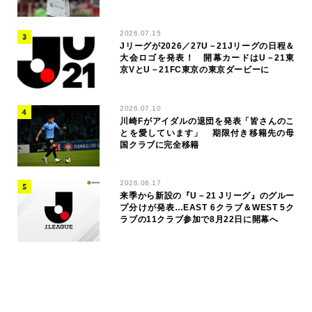
2026.07.15
Jリーグが2026／27U－21Jリーグの日程＆
大会ロゴを発表！ 開幕カードはU－21東
京VとU－21FC東京の東京ダービーに
2026.07.10
川崎Fがアイダルの退団を発表「皆さんのこ
とを愛しています」 期限付き移籍先の母
国クラブに完全移籍
2026.06.17
来季から新設の『U－21 Jリーグ』のグルー
プ分けが発表…EAST 6クラブ＆WEST 5ク
ラブの11クラブ参加で8月22日に開幕へ