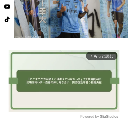
もっと読む
arrow_forward_ios
Powered by 
GliaStudios
U