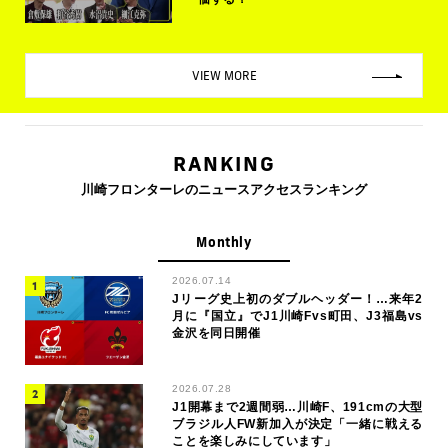
VIEW MORE
RANKING
川崎フロンターレのニュースアクセスランキング
Monthly
2026.07.14
Jリーグ史上初のダブルヘッダー！…来年2
月に『国立』でJ1川崎Fvs町田、J3福島vs
金沢を同日開催
2026.07.28
J1開幕まで2週間弱…川崎F、191cmの大型
ブラジル人FW新加入が決定「一緒に戦える
ことを楽しみにしています」