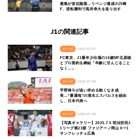
鹿島が首位陥落…リベンジ達成の川崎
F、逆転勝利で高井幸大を送り出す
J1の関連記事
Jリーグ
2025.07.07
FC東京、J1最年少出場の16歳MF北原槙
とプロ契約を締結「年齢に甘んじること
なく…」
Jリーグ
2025.07.06
宇野禅斗が追い求める飽くなき成
長…“最適地”の清水エスパルスを経由
し、日本代表へ
Jリーグ
2025.07.06
【写真ギャラリー】2025.7.5 明治安田J
1リーグ第23節 ファジアーノ岡山 0ー1
サンフレッチェ広島