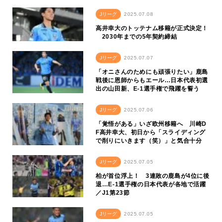
Jリーグ
2025.07.08
高井幸大のトッテナム移籍が正式決定！
2030年までの5年契約締結
Jリーグ
2025.07.07
「オニさんのためにも頑張りたい」鹿島
戦後に恩師からもエール…日本代表初選
出の山田新、E-1選手権で飛躍を誓う
Jリーグ
2025.07.06
「覚悟がある」いざ欧州移籍へ 川崎D
F高井幸大、初日から「スライディング
で削りにいきます（笑）」と気合十分
Jリーグ
2025.07.05
柏が首位浮上！ 3連敗の鹿島が4位に後
退…E-1選手権の日本代表が各地で活躍
／J1第23節
Jリーグ
2025.07.05