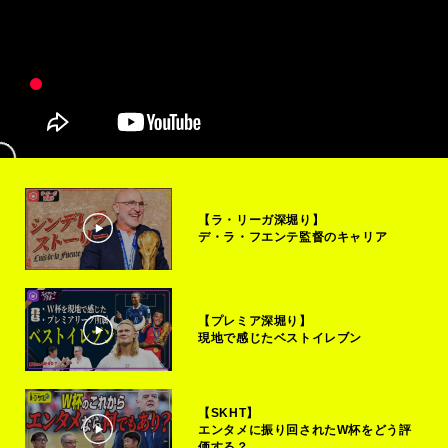
【ラ・リーガ深堀り】
デ・ラ・フエンテ監督のキャリア
【プレミア深堀り】
現地で感じたベストイレブン
【SKHT】
エンタメに振り回されたW杯をどう評
価する？