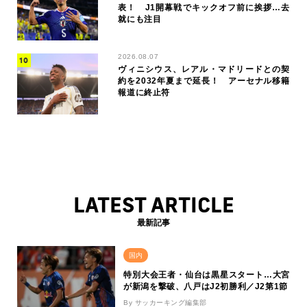
表！ J1開幕戦でキックオフ前に挨拶…去
就にも注目
2026.08.07
ヴィニシウス、レアル・マドリードとの契
約を2032年夏まで延長！ アーセナル移籍
報道に終止符
LATEST ARTICLE
最新記事
国内
特別大会王者・仙台は黒星スタート…大宮
が新潟を撃破、八戸はJ2初勝利／J2第1節
By サッカーキング編集部