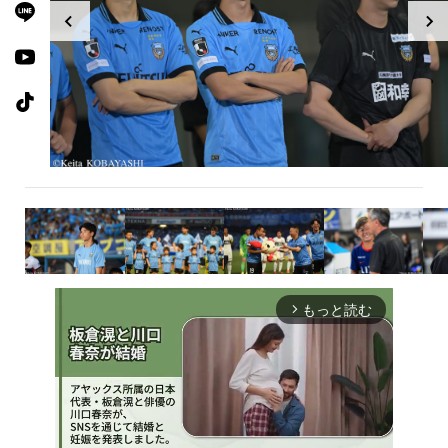
もっと読む
arrow_forward_ios