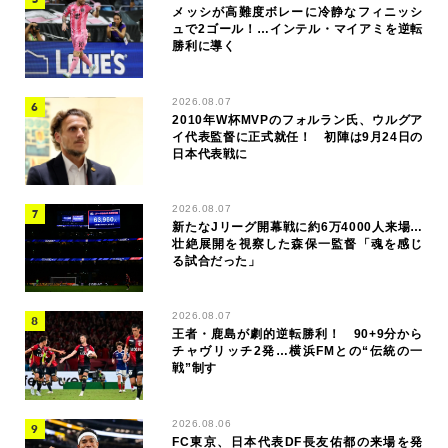
メッシが高難度ボレーに冷静なフィニッシ
ュで2ゴール！…インテル・マイアミを逆転
勝利に導く
2026.08.07
2010年W杯MVPのフォルラン氏、ウルグア
イ代表監督に正式就任！ 初陣は9月24日の
日本代表戦に
2026.08.07
新たなJリーグ開幕戦に約6万4000人来場…
壮絶展開を視察した森保一監督「魂を感じ
る試合だった」
2026.08.07
王者・鹿島が劇的逆転勝利！ 90+9分から
チャヴリッチ2発…横浜FMとの“伝統の一
戦”制す
2026.08.06
FC東京、日本代表DF長友佑都の来場を発