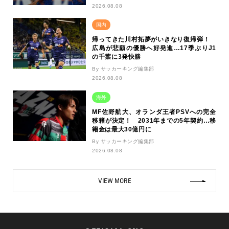
2026.08.08
国内
帰ってきた川村拓夢がいきなり復帰弾！
広島が悲願の優勝へ好発進…17季ぶりJ1
の千葉に3発快勝
By サッカーキング編集部
2026.08.08
海外
MF佐野航大、オランダ王者PSVへの完全
移籍が決定！ 2031年までの5年契約…移
籍金は最大30億円に
By サッカーキング編集部
2026.08.08
VIEW MORE