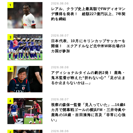
2026.08.06
レアル、クラブ史上最高額でFWディオマン
デ獲得を発表！ 総額227億円以上、7年契
約を締結
2026.08.07
日本代表、10月にキリンカップサッカーを
開催！ エクアドルなど北中米W杯出場の3
カ国が参加
2026.08.08
アディショナルタイムの劇的2発！ 鹿島・
鬼木監督が称えた“折れない心”「足が止ま
るか止まらないかは…」
2026.08.07
視察の森保一監督「見入っていた」…16歳4
カ月で開幕戦ゴールの横浜FM・三井寺眞や
鹿島の18歳・吉田湊海に言及「非常に心強
い」
2026.08.06