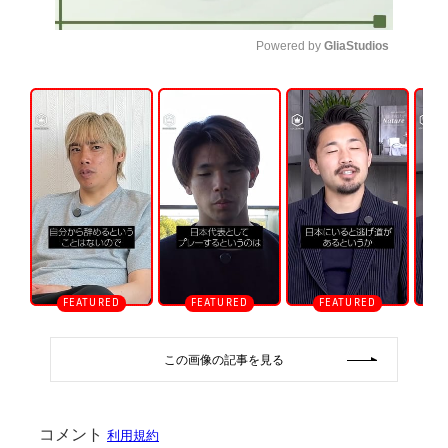
Powered by 
GliaStudios
U
n
m
u
t
e
この画像の記事を見る