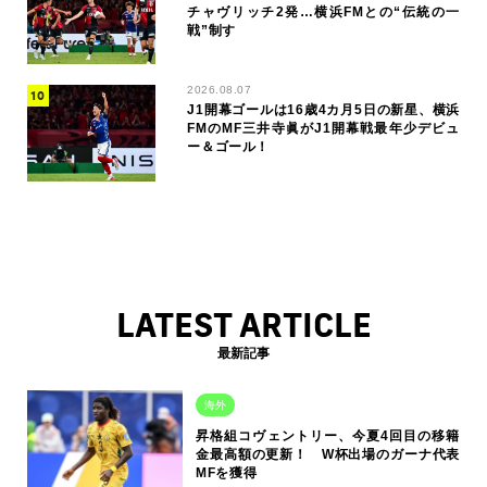
チャヴリッチ2発…横浜FMとの“伝統の一
戦”制す
2026.08.07
J1開幕ゴールは16歳4カ月5日の新星、横浜
FMのMF三井寺眞がJ1開幕戦最年少デビュ
ー＆ゴール！
LATEST ARTICLE
最新記事
海外
昇格組コヴェントリー、今夏4回目の移籍
金最高額の更新！ W杯出場のガーナ代表
MFを獲得