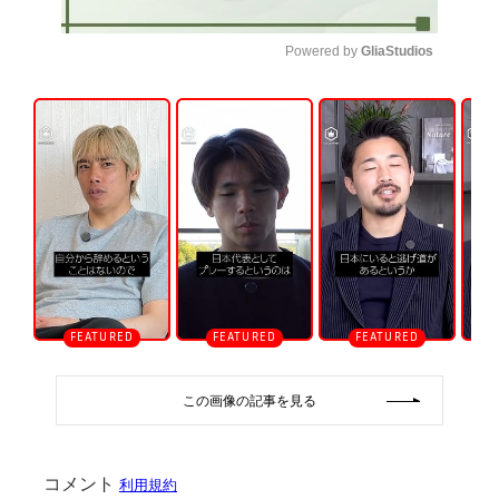
Powered by 
GliaStudios
U
n
m
u
t
e
この画像の記事を見る