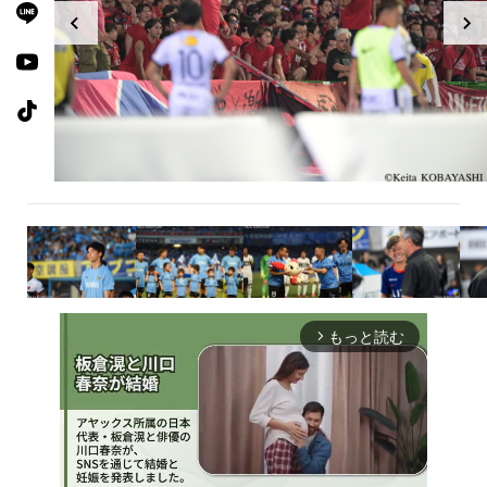
もっと読む
arrow_forward_ios