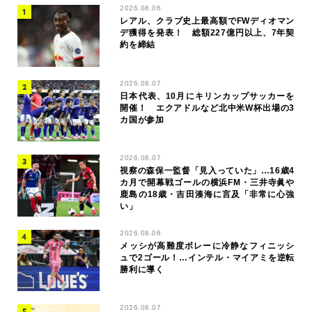
2026.08.06
レアル、クラブ史上最高額でFWディオマン
デ獲得を発表！ 総額227億円以上、7年契
約を締結
2026.08.07
日本代表、10月にキリンカップサッカーを
開催！ エクアドルなど北中米W杯出場の3
カ国が参加
2026.08.07
視察の森保一監督「見入っていた」…16歳4
カ月で開幕戦ゴールの横浜FM・三井寺眞や
鹿島の18歳・吉田湊海に言及「非常に心強
い」
2026.08.06
メッシが高難度ボレーに冷静なフィニッシ
ュで2ゴール！…インテル・マイアミを逆転
勝利に導く
2026.08.07