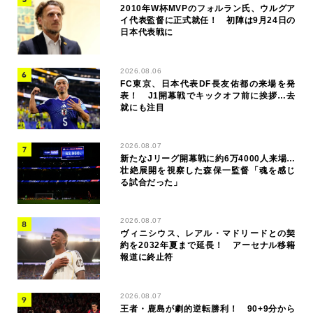
2010年W杯MVPのフォルラン氏、ウルグア
イ代表監督に正式就任！ 初陣は9月24日の
日本代表戦に
2026.08.06
FC東京、日本代表DF長友佑都の来場を発
表！ J1開幕戦でキックオフ前に挨拶…去
就にも注目
2026.08.07
新たなJリーグ開幕戦に約6万4000人来場…
壮絶展開を視察した森保一監督「魂を感じ
る試合だった」
2026.08.07
ヴィニシウス、レアル・マドリードとの契
約を2032年夏まで延長！ アーセナル移籍
報道に終止符
2026.08.07
王者・鹿島が劇的逆転勝利！ 90+9分から