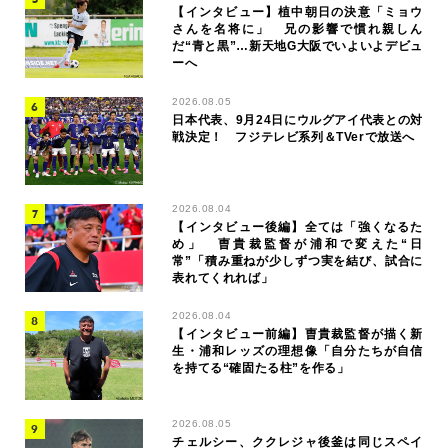
【インタビュー】植中朝日の決意「ミョウ
さんを名将に」 兄の影響で慣れ親しん
だ“青と黒”…新天地G大阪でいよいよデビュ
ーへ
2026.08.05
日本代表、9月24日にウルグアイ代表との対
戦決定！ フジテレビ系列＆TVerで放送へ
2026.08.04
【インタビュー後編】全ては「強くなるた
め」 曺貴裁監督が浦和で変えた“日
常”「積み重ねが少しずつ実を結び、試合に
表れてくれれば」
2026.08.04
【インタビュー前編】曺貴裁監督が描く新
生・浦和レッズの理想像「自分たちが自信
を持てる“確固たる柱”を作る」
2026.08.05
チェルシー、ククレジャ後釜は同じスペイ