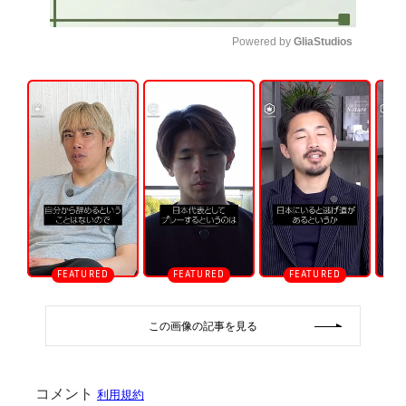
Powered by 
GliaStudios
U
n
m
u
t
e
この画像の記事を見る