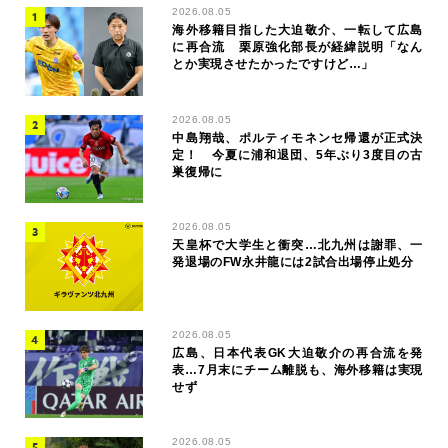
2026.08.05
海外移籍目指した大迫敬介、一転して広島
に再合流 栗原強化部長が経緯説明「なん
とか実現させたかったですけど…」
2026.08.05
中島翔哉、ポルティモネンセ帰還が正式決
定！ 今夏に浦和退団、5年ぶり3度目の古
巣復帰に
2026.08.05
天皇杯で大学生と衝突…北九州は謝罪、一
発退場のFW永井龍には2試合出場停止処分
2026.08.05
広島、日本代表GK大迫敬介の再合流を発
表…7月末にチーム離脱も、海外移籍は実現
せず
2026.08.05