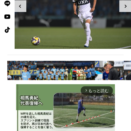
もっと読む
arrow_forward_ios