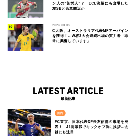
ン人の“苦労人”？ ECL決勝にも出場した
左SBと合意間近か
2026.08.05
C大阪、オーストラリア代表MFアーバイン
を獲得！…W杯3大会連続出場の実力者「非
常に興奮しています」
LATEST ARTICLE
最新記事
国内
FC東京、日本代表DF長友佑都の来場を発
表！ J1開幕戦でキックオフ前に挨拶…去
就にも注目