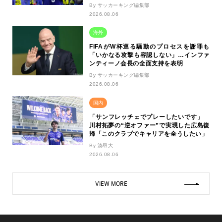
By サッカーキング編集部
2026.08.06
海外
FIFAがW杯巡る騒動のプロセスを謝罪も
「いかなる攻撃も容認しない」…インファ
ンティーノ会長の全面支持を表明
By サッカーキング編集部
2026.08.06
国内
「サンフレッチェでプレーしたいです」
川村拓夢の“逆オファー”で実現した広島復
帰「このクラブでキャリアを全うしたい」
By 湊昂大
2026.08.06
VIEW MORE