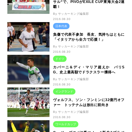
サル“で、PIVOがEXILE CUP東海大会2連
覇！
By サッカーキング編集部
2016.08.30
日本代表
負傷で代表不参加 長友、気持ちはともに
「イタリアから全力で応援！」
By サッカーキング編集部
2016.08.30
ドイツ
カバーニ＆ディ・マリア超えか パリS
G、史上最高額でドラクスラー獲得へ
By サッカーキング編集部
2016.08.30
イングランド
ヴォルフス、ソン・フンミンに32億円オフ
ァー トッテナムは放出に前向き
By サッカーキング編集部
2016.08.30
ワールドカップ