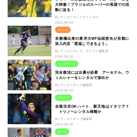
大特集！ブラジルのスーパーの母国での活
動に迫る！
By サッカーキングチャンネル
2016.08.30
Jリーグ
京都橘出身の東洋大MF仙頭啓矢が京都に
加入内定「恩返しできるよう」
By サッカーキング・ネクスト編集部
2016.08.30
イングランド
完全復活には出番が必要 アーセナル、ウ
ィルシャーをレンタルで放出か
By サッカーキング編集部
2016.08.30
イタリア
去就注目GKハート、新天地はイタリア？
トリノヘレンタル移籍か
By サッカーキング編集部
2016.08.30
ドイツ