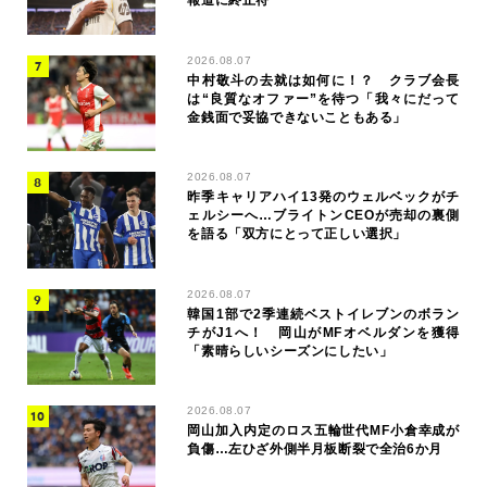
報道に終止符
2026.08.07
中村敬斗の去就は如何に！？ クラブ会長
は“良質なオファー”を待つ「我々にだって
金銭面で妥協できないこともある」
2026.08.07
昨季キャリアハイ13発のウェルベックがチ
ェルシーへ…ブライトンCEOが売却の裏側
を語る「双方にとって正しい選択」
2026.08.07
韓国1部で2季連続ベストイレブンのボラン
チがJ1へ！ 岡山がMFオベルダンを獲得
「素晴らしいシーズンにしたい」
2026.08.07
岡山加入内定のロス五輪世代MF小倉幸成が
負傷…左ひざ外側半月板断裂で全治6か月