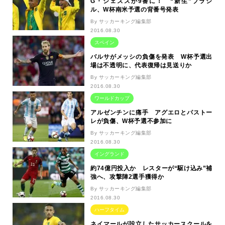
G・ジェズスが9番に！ “新生”ブラジ
ル、W杯南米予選の背番号発表
By サッカーキング編集部
2016.08.30
スペイン
バルサがメッシの負傷を発表 W杯予選出
場は不透明に、代表復帰は見送りか
By サッカーキング編集部
2016.08.30
ワールドカップ
アルゼンチンに痛手 アグエロとパストー
レが負傷、W杯予選不参加に
By サッカーキング編集部
2016.08.30
イングランド
約74億円投入か レスターが“駆け込み”補
強へ、攻撃陣2選手獲得か
By サッカーキング編集部
2016.08.30
ハーフタイム
ネイマールが設立したサッカースクールを