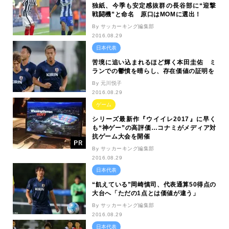
独紙、今季も安定感抜群の長谷部に“迎撃
戦闘機”と命名 原口はMOMに選出！
By サッカーキング編集部
2016.08.29
日本代表
苦境に追い込まれるほど輝く本田圭佑 ミ
ランでの鬱憤を晴らし、存在価値の証明を
By 元川悦子
2016.08.29
ゲーム
シリーズ最新作『ウイイレ2017』に早く
も“神ゲー”の高評価…コナミがメディア対
抗ゲーム大会を開催
By サッカーキング編集部
2016.08.29
日本代表
“飢えている”岡崎慎司、代表通算50得点の
大台へ「ただの1点とは価値が違う」
By サッカーキング編集部
2016.08.29
日本代表