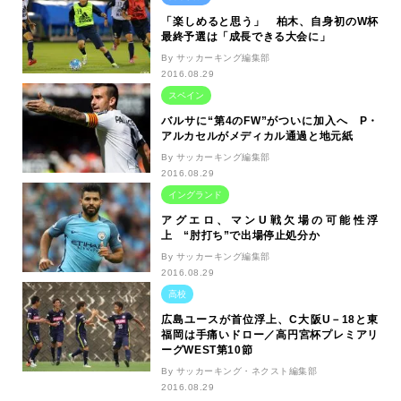
「楽しめると思う」 柏木、自身初のW杯
最終予選は「成長できる大会に」
By サッカーキング編集部
2016.08.29
スペイン
バルサに“第4のFW”がついに加入へ P・
アルカセルがメディカル通過と地元紙
By サッカーキング編集部
2016.08.29
イングランド
アグエロ、マンU戦欠場の可能性浮
上 “肘打ち”で出場停止処分か
By サッカーキング編集部
2016.08.29
高校
広島ユースが首位浮上、C大阪U－18と東
福岡は手痛いドロー／高円宮杯プレミアリ
ーグWEST第10節
By サッカーキング・ネクスト編集部
2016.08.29