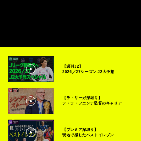
【週刊J2】
2026／27シーズン J2大予想
【ラ・リーガ深堀り】
デ・ラ・フエンテ監督のキャリア
【プレミア深堀り】
現地で感じたベストイレブン