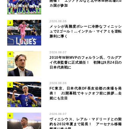
開催！ エクアドルなど北中米W杯出場の3
カ国が参加
2026.08.06
メッシが高難度ボレーに冷静なフィニッシ
ュで2ゴール！…インテル・マイアミを逆転
勝利に導く
2026.08.07
2010年W杯MVPのフォルラン氏、ウルグア
イ代表監督に正式就任！ 初陣は9月24日の
日本代表戦に
2026.08.06
FC東京、日本代表DF長友佑都の来場を発
表！ J1開幕戦でキックオフ前に挨拶…去
就にも注目
2026.08.07
ヴィニシウス、レアル・マドリードとの契
約を2032年夏まで延長！ アーセナル移籍