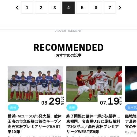
1
2
3
4
5
6
7
ADVERTISEMENT
RECOMMENDED
おすすめの記事
29
19
2016
2016
08.
07.
高校
高校
日本代
横浜FMユースが5発大勝、総体
終了間際に藤井一輝が決勝弾…
臨戦態
王者の市立船橋は首位キープ／
東福岡、名古屋U18に逆転勝利
ア最終
高円宮杯プレミアリーグEAST
で3位浮上／高円宮杯プレミア
官のチ
第10節
リーグWEST第9節
By 戸