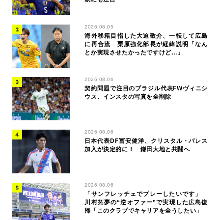
2026.08.05
海外移籍目指した大迫敬介、一転して広島
に再合流 栗原強化部長が経緯説明「なん
とか実現させたかったですけど…」
2026.08.06
契約問題で注目のブラジル代表FWヴィニシ
ウス、インスタの写真を全削除
2026.08.06
日本代表DF冨安健洋、クリスタル・パレス
加入が決定的に！ 鎌田大地と共闘へ
2026.08.06
「サンフレッチェでプレーしたいです」
川村拓夢の“逆オファー”で実現した広島復
帰「このクラブでキャリアを全うしたい」