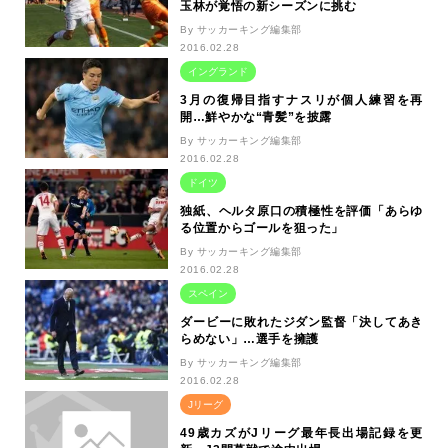
玉林が覚悟の新シーズンに挑む
By サッカーキング編集部
2016.02.28
イングランド
3月の復帰目指すナスリが個人練習を再
開…鮮やかな“青髪”を披露
By サッカーキング編集部
2016.02.28
ドイツ
独紙、ヘルタ原口の積極性を評価「あらゆ
る位置からゴールを狙った」
By サッカーキング編集部
2016.02.28
スペイン
ダービーに敗れたジダン監督「決してあき
らめない」…選手を擁護
By サッカーキング編集部
2016.02.28
Jリーグ
49歳カズがJリーグ最年長出場記録を更