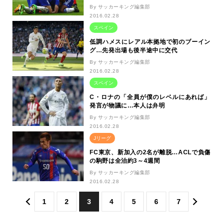
By サッカーキング編集部
2016.02.28
スペイン
低調ハメスにレアル本拠地で初のブーイン
グ…先発出場も後半途中に交代
By サッカーキング編集部
2016.02.28
スペイン
C・ロナの「全員が僕のレベルにあれば」
発言が物議に…本人は弁明
By サッカーキング編集部
2016.02.28
Jリーグ
FC東京、新加入の2名が離脱…ACLで負傷
の駒野は全治約3～4週間
By サッカーキング編集部
2016.02.28
1
2
3
4
5
6
7