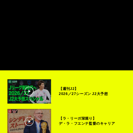
【週刊J2】
2026／27シーズン J2大予想
【ラ・リーガ深堀り】
デ・ラ・フエンテ監督のキャリア