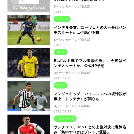
By サッカーキング編集部
2016.02.28
イタリア
インテル長友、ユーヴェとの大一番はベン
チスタートか…伊紙が予想
By サッカーキング編集部
2016.02.28
ドイツ
ELポルト戦でフル出場の香川、今節はベ
ンチスタートか…公式HP予想
By サッカーキング編集部
2016.02.28
ドイツ
マンジュキッチ、バイエルンへの復帰説が
浮上…トッテナムが関心も
By サッカーキング編集部
2016.02.28
イングランド
サンチェス、マンUとの上位対決に意気込
み「集中すべきはプレミア優勝」