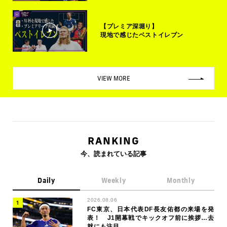
【プレミア深堀り】
現地で感じたベストイレブン
VIEW MORE
RANKING
今、読まれている記事
Daily
Weekly
Monthly
2026.08.06
FC東京、日本代表DF長友佑都の来場を発
表！ J1開幕戦でキックオフ前に挨拶…去
就にも注目