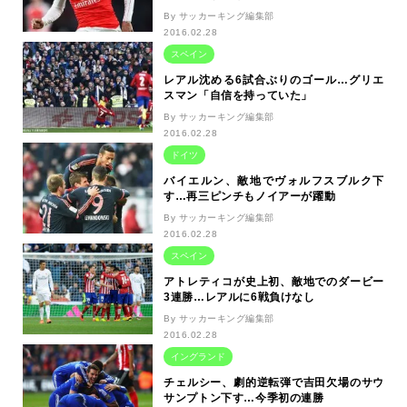
By サッカーキング編集部
2016.02.28
スペイン
レアル沈める6試合ぶりのゴール…グリエ
スマン「自信を持っていた」
By サッカーキング編集部
2016.02.28
ドイツ
バイエルン、敵地でヴォルフスブルク下
す…再三ピンチもノイアーが躍動
By サッカーキング編集部
2016.02.28
スペイン
アトレティコが史上初、敵地でのダービー
3連勝…レアルに6戦負けなし
By サッカーキング編集部
2016.02.28
イングランド
チェルシー、劇的逆転弾で吉田欠場のサウ
サンプトン下す…今季初の連勝