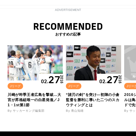
ADVERTISEMENT
RECOMMENDED
おすすめの記事
27
27
2016
2016
02.
02.
Jリーグ
Jリーグ
Jリー
川崎が昨季王者広島を撃破…大
“諸刃の剣”を突け―初陣の小倉
201
宮が昇格組唯一の白星発進／J
監督を勝利に導いた二つのスカ
ルは鳥
1・1st第1節
ウティングとは
ドで先
By サッカーキング編集部
By 青山知雄
By サ