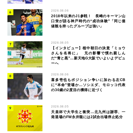
2026.08.06
2018年以来のJ1参戦！ 長崎のキーマン山
口蛍が語る神戸時代の“成功体験”「同じ価
値観を持ったグループは強い」
2026.08.05
【インタビュー】植中朝日の決意「ミョウ
さんを名将に」 兄の影響で慣れ親しん
だ“青と黒”…新天地G大阪でいよいよデビュ
ーへ
2026.08.06
喜多壱也もポジション争いに加わる左CB
に“本命”登場か…ソシエダ、モロッコ代表
の30歳の2度目の獲得に近づく
2026.08.05
天皇杯で大学生と衝突…北九州は謝罪、一
発退場のFW永井龍には2試合出場停止処分