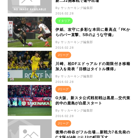
新…J2開幕戦で途中出場
By サッカーキング編集部
2016.02.28
イタリア
伊紙、攻守に多彩な本田に最高点「FKか
らのバー直撃、SBのような守備」
By サッカーキング編集部
2016.02.28
Jリーグ
川崎、柏DFエドゥアルドの期限付き移籍
加入を発表「目標はタイトル獲得」
By サッカーキング編集部
2016.02.28
Jリーグ
G大阪、新スタ公式戦初戦は黒星…交代策
的中の鹿島が白星スタート
By サッカーキング編集部
2016.02.28
Jリーグ
復帰の柿谷がフル出場…新戦力7名先発の
C大阪が4年ぶりJ2の町田下す