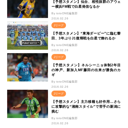
【予想スタメン】仙台、相性抜群のアウェ
ー横浜FM戦で白星発信なるか
By totoONE編集部
2016.02.26
Jリーグ
【予想スタメン】“東海ダービー”に臨む磐
田、3年ぶりJ1復帰戦を白星で飾れるか
By totoONE編集部
2016.02.26
Jリーグ
【予想スタメン】ネルシーニョ体制2年目
の神戸、新加入MF藤田の出来が勝負のカ
ギ
By totoONE編集部
2016.02.26
Jリーグ
【予想スタメン】主力移籍も好作用…さら
に攻撃的な“湘南スタイル”で苦手の新潟に
挑む
By totoONE編集部
2016.02.26