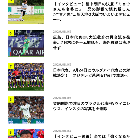
【インタビュー】植中朝日の決意「ミョウ
さんを名将に」 兄の影響で慣れ親しん
だ“青と黒”…新天地G大阪でいよいよデビュ
ーへ
2026.08.05
広島、日本代表GK大迫敬介の再合流を発
表…7月末にチーム離脱も、海外移籍は実現
せず
2026.08.05
日本代表、9月24日にウルグアイ代表との対
戦決定！ フジテレビ系列＆TVerで放送へ
2026.08.06
契約問題で注目のブラジル代表FWヴィニシ
ウス、インスタの写真を全削除
2026.08.04
【インタビュー後編】全ては「強くなるた