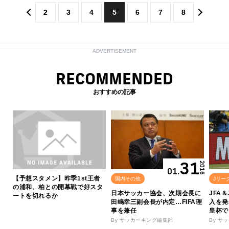
2
3
4
5
6
7
8
ADVERTISEMENT
RECOMMENDED
おすすめの記事
31
2016
01.
【予想スタメン】昨季1st王者
国内その他
Jリー
の浦和、柏との開幕戦で好スタ
日本サッカー協会、次期会長に
JFA
ートを切れるか
田嶋幸三副会長が内定…FIFA理
入を発
事を兼任
皇杯で
By サッカーキング編集部
By サ