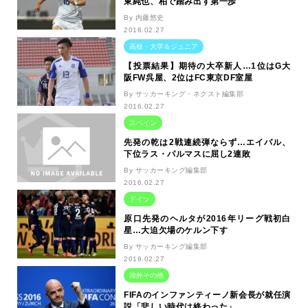
東純也、柏で踏み出す第一歩
By 内藤悠史
2016.02.27
高校・大学＆ジュニア
【投票結果】期待の大卒新人…1位はG大
阪FW呉屋、2位はFC東京DF室屋
By サッカーキング・ネクスト編集部
2016.02.27
スペイン
先発の乾は2戦連続弾ならず…エイバル、
下位ラス・パルマスに屈し2連敗
By サッカーキング編集部
2016.02.27
ドイツ
原口先発のヘルタが2016年リーグ戦初白
星…大迫欠場のケルン下す
By サッカーキング編集部
2016.02.27
海外その他
FIFAのインファンティーノ新会長が就任演
説「悲しい時代は終わった」