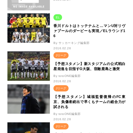
EL
香川ドルトはトッテナムと…マンU対リヴ
ァプールのダービーも実現／ELラウンド1
6
By サッカーキング編集部
2016.02.26
Jリーグ
【予想スタメン】新スタジアムの公式戦白
星発進を目指すG大阪、宿敵鹿島と激突
By totoONE編集部
2016.02.26
Jリーグ
【予想スタメン】城福監督復帰のFC東
京、負傷者続出で早くもチームの総合力が
試される
By totoONE編集部
2016.02.26
Jリーグ