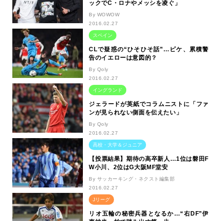
ックでC・ロナやメッシを凌ぐ」
By WOWOW
2016.02.27
スペイン
CLで疑惑の“ひそひそ話”…ピケ、累積警
告のイエローは意図的？
By Qoly
2016.02.27
イングランド
ジェラードが英紙でコラムニストに「ファ
ンが見られない側面を伝えたい」
By Qoly
2016.02.27
高校・大学＆ジュニア
【投票結果】期待の高卒新人…1位は磐田F
W小川、2位はG大阪MF堂安
By サッカーキング・ネクスト編集部
2016.02.27
Jリーグ
リオ五輪の秘密兵器となるか…“右DF”伊