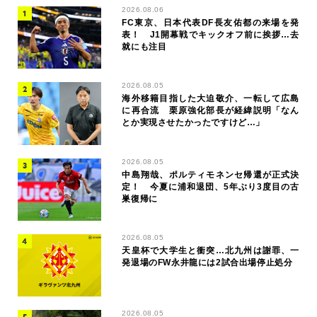
2026.08.06
FC東京、日本代表DF長友佑都の来場を発
表！ J1開幕戦でキックオフ前に挨拶…去
就にも注目
2026.08.05
海外移籍目指した大迫敬介、一転して広島
に再合流 栗原強化部長が経緯説明「なん
とか実現させたかったですけど…」
2026.08.05
中島翔哉、ポルティモネンセ帰還が正式決
定！ 今夏に浦和退団、5年ぶり3度目の古
巣復帰に
2026.08.05
天皇杯で大学生と衝突…北九州は謝罪、一
発退場のFW永井龍には2試合出場停止処分
2026.08.05