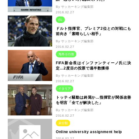
By サッカーキング編集部
2016.02.27
EL
ドルト指揮官、プレミア2位との対戦にも
前向き「素晴らしい相手」
By サッカーキング編集部
2016.02.27
海外その他
FIFA新会長はインファンティーノ氏に決
定…2度目の投票で過半数獲得
By サッカーキング編集部
2016.02.27
イタリア
トッティ騒動は終焉か…指揮官が関係改善
を明言「全てが解決した」
By サッカーキング編集部
2016.02.27
未分類
Online university assignment help
2016.02.27