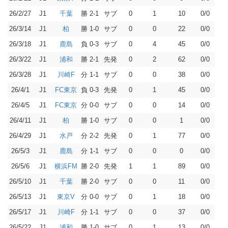
26/2/27
J1
勝 2-1
サブ
0
1
10
0/0
千葉
26/3/14
J1
勝 1-0
サブ
0
0
22
0/0
柏
26/3/18
J1
負 0-3
サブ
0
4
45
0/0
鹿島
26/3/22
J1
勝 2-1
先発
0
2
62
0/0
浦和
26/3/28
J1
分 1-1
サブ
0
0
38
0/0
川崎F
26/4/1
J1
負 0-3
先発
0
1
45
0/0
FC東京
26/4/5
J1
分 0-0
サブ
0
0
14
0/0
FC東京
26/4/11
J1
勝 1-0
サブ
0
0
1
0/0
柏
26/4/29
J1
分 2-2
先発
0
1
77
0/0
水戸
26/5/3
J1
分 1-1
サブ
0
0
0
0/0
鹿島
26/5/6
J1
勝 2-0
先発
1
1
89
0/0
横浜FM
26/5/10
J1
勝 2-0
サブ
0
0
11
0/0
千葉
26/5/13
J1
分 0-0
サブ
0
1
18
0/0
東京V
26/5/17
J1
分 1-1
サブ
0
0
37
0/0
川崎F
26/5/22
J1
勝 1-0
サブ
0
1
13
0/0
浦和