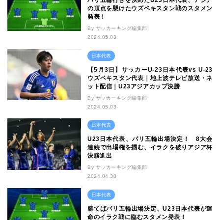
パリ五輪行きを決めたU23日本代表、アジア
の頂点を懸けたウズベキスタン戦のスタメン
発表！
By サッカーキング編集部
2024.05.03
日本代表
【5月3日】サッカーU-23日本代表vs U-23
ウズベキスタン代表｜地上波テレビ放送・ネ
ット配信｜U23アジアカップ決勝
By サッカーキング編集部
2024.05.03
日本代表
U23日本代表、パリ五輪出場決定！ 8大会
連続で出場権を掴む、イラクを破りアジア杯
決勝進出
By サッカーキング編集部
2024.04.30
日本代表
勝てばパリ五輪出場決定、U23日本代表が運
命のイラク戦に臨むスタメン発表！