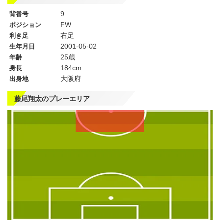
9
背番号
FW
ポジション
右足
利き足
2001-05-02
生年月日
25歳
年齢
184cm
身長
大阪府
出身地
藤尾翔太のプレーエリア
左
CF
右
WG
WG
左
CMF
右
MF
MF
DMF
左
CB
右
SB
SB
GK