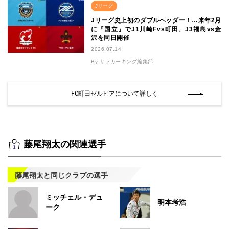
Jリーグ
Jリーグ史上初のダブルヘッダー！…来年2月
に『国立』でJ1川崎Fvs町田、J3福島vs金
沢を同日開催
2026.07.14
By サッカーキング編集部
FC町田ゼルビアについて詳しく
藤尾翔太の関連選手
藤尾翔太と同じクラブの選手
ミッチェル・デュ
明本考浩
ーク