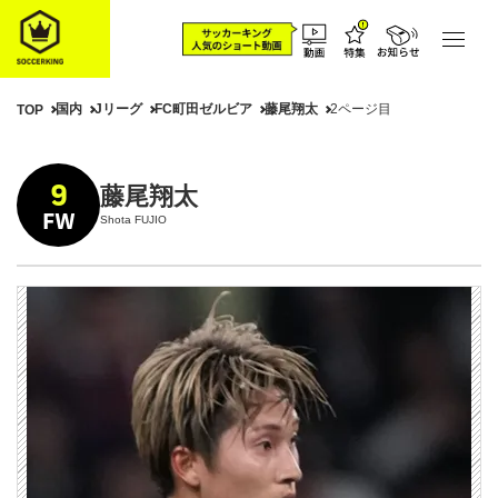
国内
Jリーグ
FC町田ゼルビア
藤尾翔太
2ページ目
TOP
9
藤尾翔太
FW
Shota FUJIO