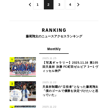
1
2
3
4
RANKING
藤尾翔太のニュースアクセスランキング
Monthly
2025.11.25
【写真ギャラリー】2025.11.16 第105
回天皇杯 決勝 FC町田ゼルビア 3ー1 ヴ
ィッセル神戸
2025.11.22
天皇杯制覇の“立役者”となった藤尾翔太
「僕のゴールで優勝を決定づけたいと思
っていた」
2025.11.22