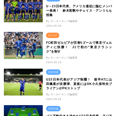
U－23日本代表、アメリカ遠征に臨むメンバ
ー発表！ 鈴木彩艶やチェイス・アンリらも
招集
By サッカーキング編集部
2024.05.30
Jリーグ
FC町田ゼルビアが圧巻5ゴールで東京ヴェル
ディに快勝！ J1で初の“東京クラシッ
ク”を制す
By サッカーキング編集部
2024.05.19
日本代表
U23日本代表がアジア制覇！ 後半ATに山
田楓喜が決勝弾、直後にはGK小久保玲央ブ
ライアンがPKストップ
By サッカーキング編集部
2024.05.04
日本代表