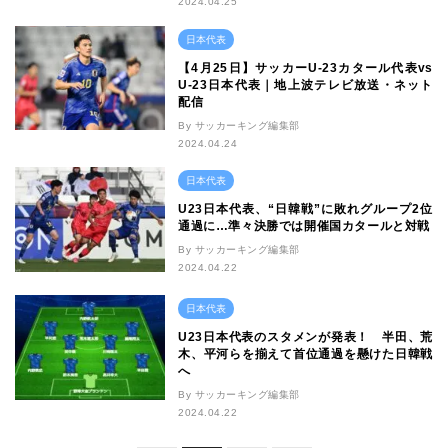
2024.04.25
日本代表
【4月25日】サッカーU-23カタール代表vs
U-23日本代表｜地上波テレビ放送・ネット
配信
By サッカーキング編集部
2024.04.24
日本代表
U23日本代表、“日韓戦”に敗れグループ2位
通過に…準々決勝では開催国カタールと対戦
By サッカーキング編集部
2024.04.22
日本代表
U23日本代表のスタメンが発表！ 半田、荒
木、平河らを揃えて首位通過を懸けた日韓戦
へ
By サッカーキング編集部
2024.04.22