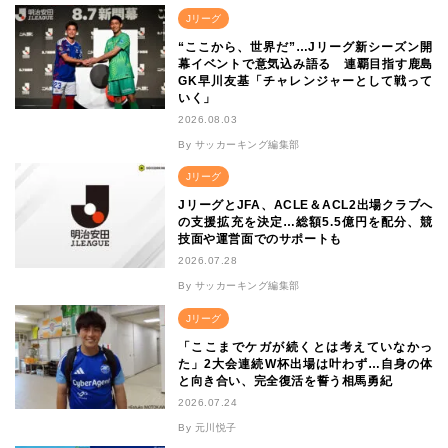
Jリーグ
“ここから、世界だ”…Jリーグ新シーズン開
幕イベントで意気込み語る 連覇目指す鹿島
GK早川友基「チャレンジャーとして戦って
いく」
2026.08.03
By サッカーキング編集部
Jリーグ
JリーグとJFA、ACLE＆ACL2出場クラブへ
の支援拡充を決定…総額5.5億円を配分、競
技面や運営面でのサポートも
2026.07.28
By サッカーキング編集部
Jリーグ
「ここまでケガが続くとは考えていなかっ
た」2大会連続W杯出場は叶わず…自身の体
と向き合い、完全復活を誓う相馬勇紀
2026.07.24
By 元川悦子