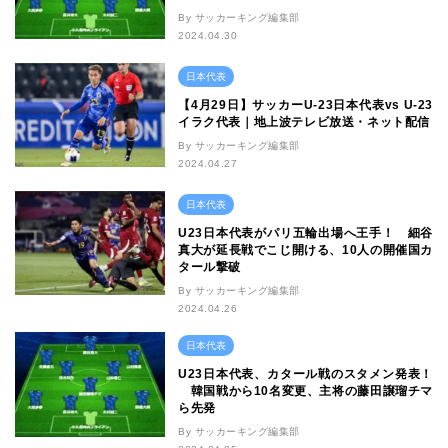
By サッカーキング編集部
2024.04.30
日本代表
【4月29日】サッカーU-23日本代表vs U-23
イラク代表｜地上波テレビ放送・ネット配信
By サッカーキング編集部
2024.04.27
日本代表
U23日本代表がパリ五輪出場へ王手！ 細谷
真大が延長戦でこじ開ける、10人の開催国カ
タール撃破
By サッカーキング編集部
2024.04.26
日本代表
U23日本代表、カタール戦のスタメン発表！
韓国戦から10名変更、主将の藤田譲瑠チマ
ら先発
By サッカーキング編集部