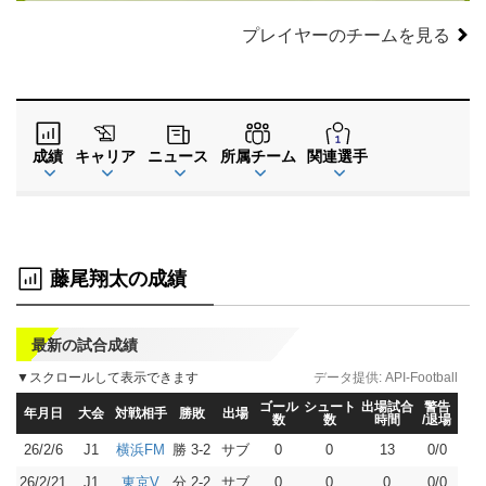
プレイヤーのチームを見る
成績
キャリア
ニュース
所属チーム
関連選手
藤尾翔太の成績
最新の試合成績
▼スクロールして表示できます
データ提供:
API-Football
ゴール
シュート
出場試合
警告
年月日
大会
対戦相手
勝敗
出場
数
数
時間
/退場
26/2/6
J1
勝 3-2
サブ
0
0
13
0/0
横浜FM
26/2/21
J1
分 2-2
サブ
0
0
0
0/0
東京V