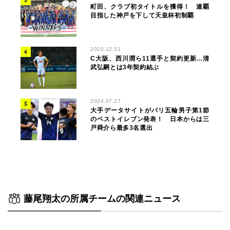
町田、クラブ初タイトルを獲得！ 連覇
目指した神戸を下して天皇杯初制覇
2020.12.31
C大阪、西川潤ら11選手と契約更新…清
武弘嗣とは3年契約結ぶ
2024.07.27
大手データサイトがパリ五輪男子第1節
のベストイレブン発表！ 日本からは三
戸舜介ら最多3名選出
藤尾翔太の所属チームの関連ニュース