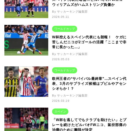
ウィリアムズがハムストリング負傷か
By サッカーキング編集部
2026.05.11
ワールドカップ
W杯控えるスペイン代表にも朗報！ ケガに
苦しんだニコが2ゴールの活躍「ここまで非
常に長かった…」
By サッカーキング編集部
2026.05.03
ワールドカップ
欧州王者の“サバイバル最終章”…スペイン代
表、3月のサプライズ候補はプビルやアセン
シオらか！？
By サッカーキング編集部
2026.03.19
スペイン
「W杯を逃してでもクラブを助けたい」とプ
レーを続けたビルバオFWニコ、鼠径部痛の
治療のために離脱が決定