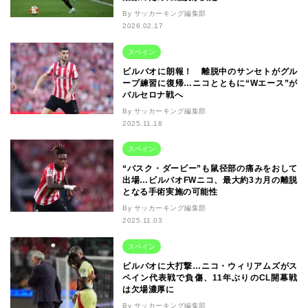
By サッカーキング編集部
2026.02.17
スペイン
ビルバオに朗報！ 離脱中のサンセトがグル
ープ練習に復帰…ニコとともに“Wエース”が
バルセロナ戦へ
By サッカーキング編集部
2025.11.18
スペイン
“バスク・ダービー”も鼠径部の痛みをおして
出場…ビルバオFWニコ、最大約3カ月の離脱
となる手術実施の可能性
By サッカーキング編集部
2025.11.03
スペイン
ビルバオに大打撃…ニコ・ウィリアムズがス
ペイン代表戦で負傷、11年ぶりのCL開幕戦
は欠場濃厚に
By サッカーキング編集部