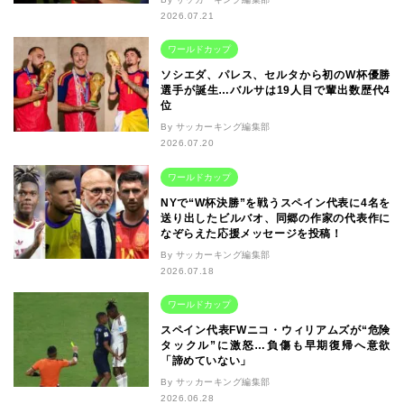
2026.07.21
ワールドカップ
ソシエダ、パレス、セルタから初のW杯優勝
選手が誕生…バルサは19人目で輩出数歴代4
位
By サッカーキング編集部
2026.07.20
ワールドカップ
NYで“W杯決勝”を戦うスペイン代表に4名を
送り出したビルバオ、同郷の作家の代表作に
なぞらえた応援メッセージを投稿！
By サッカーキング編集部
2026.07.18
ワールドカップ
スペイン代表FWニコ・ウィリアムズが“危険
タックル”に激怒…負傷も早期復帰へ意欲
「諦めていない」
By サッカーキング編集部
2026.06.28