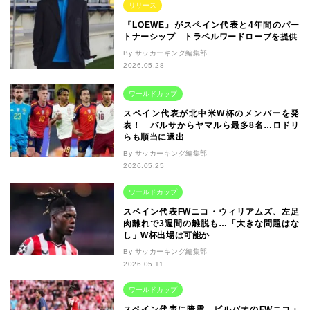
リリース
『LOEWE』がスペイン代表と4年間のパー
トナーシップ トラベルワードローブを提供
By サッカーキング編集部
2026.05.28
ワールドカップ
スペイン代表が北中米W杯のメンバーを発
表！ バルサからヤマルら最多8名…ロドリ
らも順当に選出
By サッカーキング編集部
2026.05.25
ワールドカップ
スペイン代表FWニコ・ウィリアムズ、左足
肉離れで3週間の離脱も…「大きな問題はな
し」W杯出場は可能か
By サッカーキング編集部
2026.05.11
ワールドカップ
スペイン代表に暗雲…ビルバオのFWニコ・