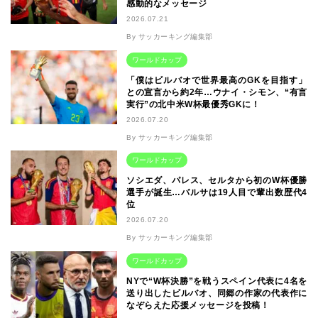
感動的なメッセージ
2026.07.21
By サッカーキング編集部
ワールドカップ
「僕はビルバオで世界最高のGKを目指す」
との宣言から約2年…ウナイ・シモン、“有言
実行”の北中米W杯最優秀GKに！
2026.07.20
By サッカーキング編集部
ワールドカップ
ソシエダ、パレス、セルタから初のW杯優勝
選手が誕生…バルサは19人目で輩出数歴代4
位
2026.07.20
By サッカーキング編集部
ワールドカップ
NYで“W杯決勝”を戦うスペイン代表に4名を
送り出したビルバオ、同郷の作家の代表作に
なぞらえた応援メッセージを投稿！