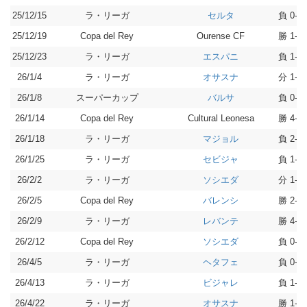
25/12/15
ラ・リーガ
負 0-2
セルタ
25/12/19
Copa del Rey
勝 1-0
Ourense CF
25/12/23
ラ・リーガ
負 1-2
エスパニ
26/1/4
ラ・リーガ
分 1-1
オサスナ
26/1/8
スーパーカップ
負 0-5
バルサ
26/1/14
Copa del Rey
勝 4-3
Cultural Leonesa
26/1/18
ラ・リーガ
負 2-3
マジョル
26/1/25
ラ・リーガ
負 1-2
セビジャ
26/2/2
ラ・リーガ
分 1-1
ソシエダ
26/2/5
Copa del Rey
勝 2-1
バレンシ
26/2/9
ラ・リーガ
勝 4-2
レバンテ
26/2/12
Copa del Rey
負 0-1
ソシエダ
26/4/5
ラ・リーガ
負 0-2
ヘタフェ
26/4/13
ラ・リーガ
負 1-2
ビジャレ
26/4/22
ラ・リーガ
勝 1-0
オサスナ