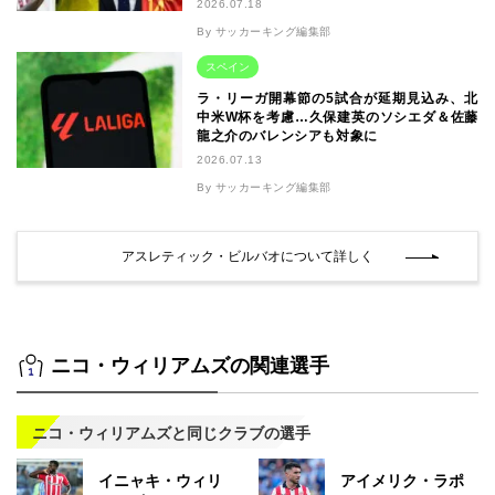
2026.07.18
By サッカーキング編集部
スペイン
ラ・リーガ開幕節の5試合が延期見込み、北
中米W杯を考慮…久保建英のソシエダ＆佐藤
龍之介のバレンシアも対象に
2026.07.13
By サッカーキング編集部
アスレティック・ビルバオについて詳しく
ニコ・ウィリアムズの関連選手
ニコ・ウィリアムズと同じクラブの選手
イニャキ・ウィリ
アイメリク・ラポ