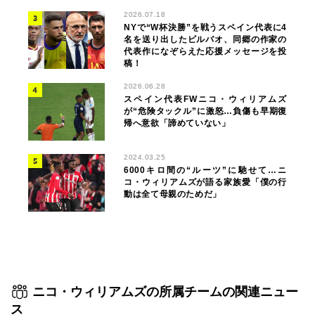
2026.07.18
NYで“W杯決勝”を戦うスペイン代表に4
名を送り出したビルバオ、同郷の作家の
代表作になぞらえた応援メッセージを投
稿！
2026.06.28
スペイン代表FWニコ・ウィリアムズ
が“危険タックル”に激怒…負傷も早期復
帰へ意欲「諦めていない」
2024.03.25
6000キロ間の“ルーツ”に馳せて…ニ
コ・ウィリアムズが語る家族愛「僕の行
動は全て母親のためだ」
ニコ・ウィリアムズの所属チームの関連ニュー
ス