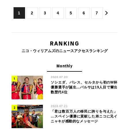
1
2
3
4
5
6
7
RANKING
ニコ・ウィリアムズのニュースアクセスランキング
Monthly
2026.07.20
ソシエダ、パレス、セルタから初のW杯
優勝選手が誕生…バルサは19人目で輩出
数歴代4位
2026.07.21
「君は数百万人の移民に誇りを与えた」
…スペイン優勝に貢献した弟ニコに兄イ
ニャキが感動的なメッセージ