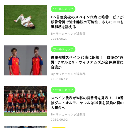
ワールドカップ
GS首位突破のスペイン代表に暗雲…ピノが
鎖骨骨折で途中離脱の可能性、さらにニコも
違和感を訴える
By サッカーキング編集部
2026.06.27
ワールドカップ
優勝候補スペイン代表に朗報！ 自慢の“両
翼”ヤマルとN・ウィリアムズが全体練習に
合流か
By サッカーキング編集部
2026.06.12
ワールドカップ
スペイン代表がW杯の背番号を発表！…10番
はダニ・オルモ、ヤマルは19番を背負い初の
大舞台へ
By サッカーキング編集部
2026.06.02