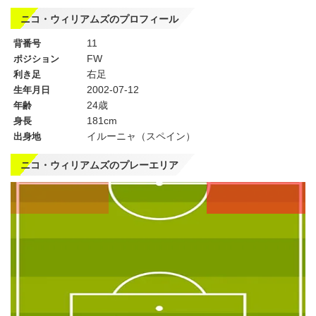
ニコ・ウィリアムズのプロフィール
11
背番号
FW
ポジション
右足
利き足
2002-07-12
生年月日
24歳
年齢
181cm
身長
イルーニャ（スペイン）
出身地
ニコ・ウィリアムズのプレーエリア
左
CF
右
WG
WG
左
CMF
右
MF
MF
DMF
左
CB
右
SB
SB
GK