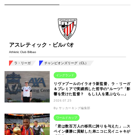
アスレティック・ビルバオ
Athletic Club Bilbao
ラ・リーガ
チャンピオンズリーグ（CL）
イングランド
リヴァプールのイラオラ新監督、ラ・リーガ
＆プレミアで実績残した哲学の“ルーツ”「影
響を受けた監督？ もし1人を選ぶなら…」
2026.07.25
By サッカーキング編集部
ワールドカップ
「君は数百万人の移民に誇りを与えた」…ス
ペイン優勝に貢献した弟ニコに兄イニャキが