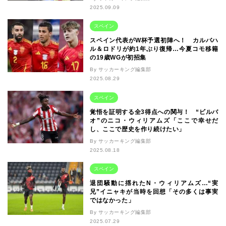
2025.09.09
スペイン
スペイン代表がW杯予選初陣へ！ カルバハ
ル＆ロドリが約1年ぶり復帰…今夏コモ移籍
の19歳WGが初招集
By サッカーキング編集部
2025.08.29
スペイン
覚悟を証明する全3得点への関与！ “ビルバ
オ”のニコ・ウィリアムズ「ここで幸せだ
し、ここで歴史を作り続けたい」
By サッカーキング編集部
2025.08.18
スペイン
退団騒動に揺れたN・ウィリアムズ…“実
兄”イニャキが当時を回想「その多くは事実
ではなかった」
By サッカーキング編集部
2025.07.29