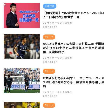
日本代表
【随時更新】“第2次森保ジャパン” 2023年3
月〜日本代表招集選手一覧
By サッカーキング編集部
2026.05.15
Jリーグ
ACL2決勝進出のG大阪に大打撃…DF半田陸
が左ひざ前十字じん帯損傷＆外側半月板損
傷、長期離脱か
By サッカーキング編集部
2026.04.20
Jリーグ
G大阪が打ち合い制す！ マテウス・ジェズ
スの圧巻2発浴びるも…猛攻実り勝ち越し成
功
By サッカーキング編集部
2026.03.08
Jリーグ