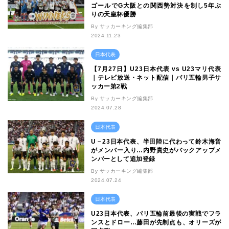
ゴールでG大阪との関西勢対決を制し5年ぶ
りの天皇杯優勝
By サッカーキング編集部
2024.11.23
日本代表
【7月27日】U23日本代表 vs U23マリ代表
｜テレビ放送・ネット配信｜パリ五輪男子サ
ッカー第2戦
By サッカーキング編集部
2024.07.28
日本代表
U－23日本代表、半田陸に代わって鈴木海音
がメンバー入り…内野貴史がバックアップメ
ンバーとして追加登録
By サッカーキング編集部
2024.07.24
日本代表
U23日本代表、パリ五輪前最後の実戦でフラ
ンスとドロー…藤田が先制点も、オリーズが