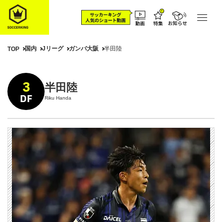
国内
Jリーグ
ガンバ大阪
半田陸
TOP
3
半田陸
DF
Riku Handa