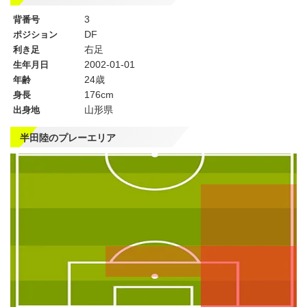
3
背番号
DF
ポジション
右足
利き足
2002-01-01
生年月日
24歳
年齢
176cm
身長
山形県
出身地
半田陸のプレーエリア
左
CF
右
WG
WG
左
CMF
右
MF
MF
DMF
左
CB
右
SB
SB
GK