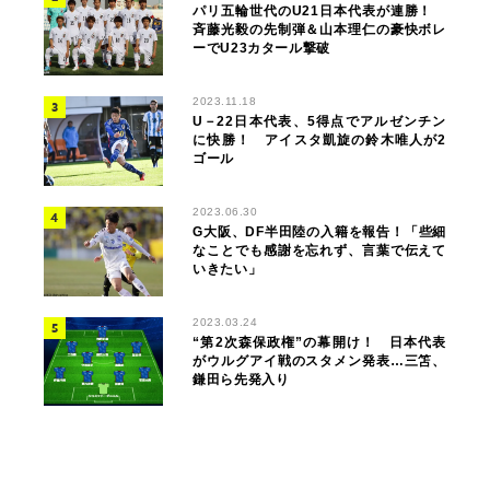
パリ五輪世代のU21日本代表が連勝！
斉藤光毅の先制弾＆山本理仁の豪快ボレ
ーでU23カタール撃破
2023.11.18
U－22日本代表、5得点でアルゼンチン
に快勝！ アイスタ凱旋の鈴木唯人が2
ゴール
2023.06.30
G大阪、DF半田陸の入籍を報告！「些細
なことでも感謝を忘れず、言葉で伝えて
いきたい」
2023.03.24
“第2次森保政権”の幕開け！ 日本代表
がウルグアイ戦のスタメン発表…三笘、
鎌田ら先発入り