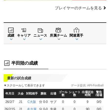
プレイヤーのチームを見る
成績
キャリア
ニュース
所属チーム
関連選手
半田陸の成績
最新の試合成績
▼スクロールして表示できます
データ提供:
API-Football
ゴール
シュート
出場試合
警告
年月日
大会
対戦相手
勝敗
出場
数
数
時間
/退場
26/2/7
J1
分 0-0
サブ
0
0
9
0/0
C大阪
26/2/15
J1
分 0-0
先発
0
0
90
0/0
名古屋