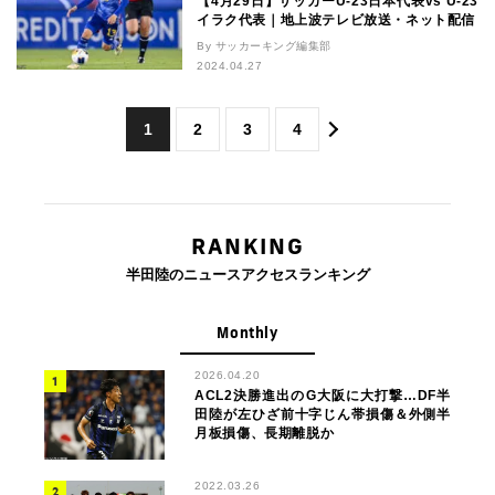
【4月29日】サッカーU-23日本代表vs U-23
イラク代表｜地上波テレビ放送・ネット配信
By サッカーキング編集部
2024.04.27
1
2
3
4
RANKING
半田陸のニュースアクセスランキング
Monthly
2026.04.20
ACL2決勝進出のG大阪に大打撃…DF半
田陸が左ひざ前十字じん帯損傷＆外側半
月板損傷、長期離脱か
2022.03.26