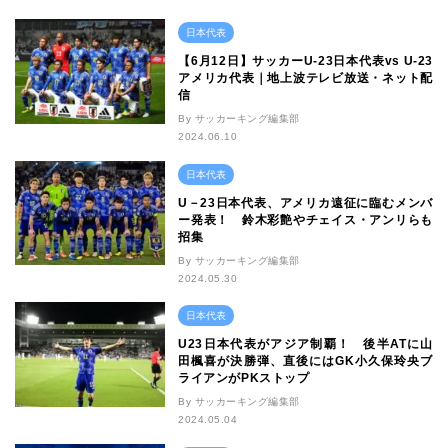
日本代表
【6月12日】サッカーU-23日本代表vs U-23
アメリカ代表｜地上波テレビ放送・ネット配
信
By サッカーキング編集部
2024.06.10
日本代表
U－23日本代表、アメリカ遠征に臨むメンバ
ー発表！ 鈴木彩艶やチェイス・アンリらも
招集
By サッカーキング編集部
2024.05.30
日本代表
U23日本代表がアジア制覇！ 後半ATに山
田楓喜が決勝弾、直後にはGK小久保玲央ブ
ライアンがPKストップ
By サッカーキング編集部
2024.05.04