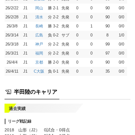
26/2/22
J1
勝 2-1
先発
0
0
90
0/0
岡山
26/2/28
J1
分 2-2
先発
0
0
90
0/0
清水
26/3/8
J1
勝 3-2
先発
0
1
90
0/0
長崎
26/3/14
J1
負 0-2
サブ
0
0
8
1/0
広島
26/3/18
J1
分 2-2
先発
0
0
99
0/0
神戸
26/3/21
J1
分 2-2
先発
0
0
97
0/0
福岡
26/4/4
J1
勝 2-0
先発
0
0
90
0/0
京都
26/4/11
J1
負 0-1
先発
0
0
35
0/0
C大阪
半田陸のキャリア
過去実績
リーグ戦記録
2018 山形（J2） 0試合・0得点