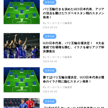
日本代表
パリ五輪行きを決めたU23日本代表、アジア
の頂点を懸けたウズベキスタン戦のスタメン
発表！
By サッカーキング編集部
2024.05.03
日本代表
U23日本代表、パリ五輪出場決定！ 8大会
連続で出場権を掴む、イラクを破りアジア杯
決勝進出
By サッカーキング編集部
2024.04.30
日本代表
勝てばパリ五輪出場決定、U23日本代表が運
命のイラク戦に臨むスタメン発表！
By サッカーキング編集部
2024.04.30
日本代表