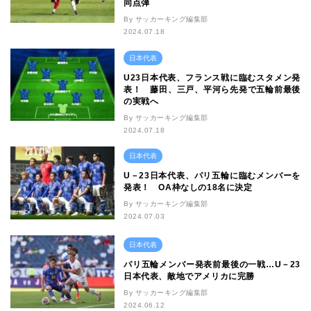
同点弾
By サッカーキング編集部
2024.07.18
日本代表
U23日本代表、フランス戦に臨むスタメン発
表！ 藤田、三戸、平河ら先発で五輪前最後
の実戦へ
By サッカーキング編集部
2024.07.18
日本代表
U－23日本代表、パリ五輪に臨むメンバーを
発表！ OA枠なしの18名に決定
By サッカーキング編集部
2024.07.03
日本代表
パリ五輪メンバー発表前最後の一戦…U－23
日本代表、敵地でアメリカに完勝
By サッカーキング編集部
2024.06.12