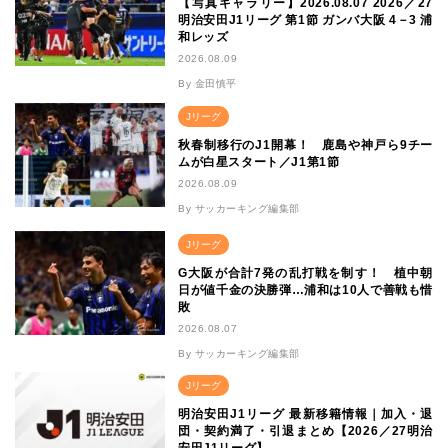
【写真ギャラリー】2026.08.07 2026／27
明治安田J1リーグ 第1節 ガンバ大阪 4－3 浦
和レッズ
2026.08.09
By 金田慎平
Jリーグ
秋春制移行のJ1開幕！ 鹿島や神戸ら9チー
ムが白星スタート／J1第1節
2026.08.09
By サッカーキング編集部
Jリーグ
G大阪が合計7発の乱打戦を制す！ 植中朝
日が値千金の決勝弾…浦和は10人で善戦も惜
敗
2026.08.07
By サッカーキング編集部
Jリーグ
明治安田J1リーグ 最新移籍情報｜加入・退
団・契約満了・引退まとめ【2026／27明治