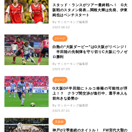
スタッド・ランスがツアー最終戦へ！ G大
阪戦のスタメン発表…関根大輝は先発、伊東
純也はベンチスタート
By サッカーキング編集部
2025.08.02
Jリーグ
白熱の“大阪ダービー”はG大阪がリベンジ！
半田陸の先制弾を守り切りC大阪にウノゼ
ロ勝利
By サッカーキング編集部
2025.07.05
Jリーグ
G大阪DF半田陸にトルコ移籍の可能性が浮
上！？ クラブ間交渉が進行中、選手本人も
前向きな姿勢か
By サッカーキング編集部
2025.07.01
天皇杯
神戸が2季連続のタイトル！ FW宮代大聖の