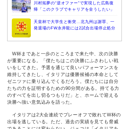
川村拓夢の“逆オファー”で実現した広島復
帰「このクラブでキャリアを全うしたい」
天皇杯で大学生と衝突…北九州は謝罪、一
発退場のFW永井龍には2試合出場停止処分
W杯まであと一歩のところまで来た中、次の決勝
が重要になる。「僕たちはこの決勝にふさわしい戦
いをしてきた。予選を通じて良いパフォーマンスを
維持してきたし、イタリアは優勝候補の本命として
ゼニツァに乗り込んでくるだろう。僕たちには自分
たちの力を証明するための90分間がある。持てる力
のすべてを出し切るつもりだ」と、ホームで迎える
決勝へ強い意気込みを語った。
イタリアは2大会連続でプレーオフで敗れてW杯の
出場を逃している。ただ、過去の実績を見ても脅威
であることには変わらない。ジェコは「イタリアを