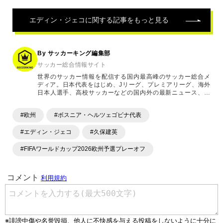
エディン・ジェコ
に関する記事をもっと見る
By サッカーキング編集部
サッカー総合情報サイト
世界のサッカー情報を配信する国内最高峰のサッカー総合メ
ディア。日本代表をはじめ、Jリーグ、プレミアリーグ、海外
日本人選手、高校サッカーなどの国内外の最新ニュース、コ
ラム、選手インタビュー、試合結果速報、ゲーム、ショッピ
ングといったサッカーにまつわるあらゆる情報を提供してい
#欧州
#ボスニア・ヘルツェゴビナ代表
ます。「X」「Instagram」「YouTube」「TikTok」など、
各種SNSサービスも充実したコンテンツを発信中。
#エディン・ジェコ
#久保建英
#FIFAワールドカップ2026欧州予選プレーオフ