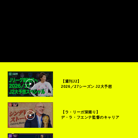
【週刊J2】
2026／27シーズン J2大予想
【ラ・リーガ深堀り】
デ・ラ・フエンテ監督のキャリア