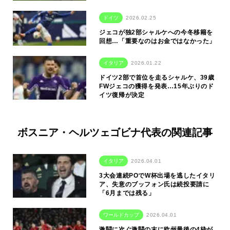
ドイツ
2026.02.25
ジェコが独2部シャルケへの今冬移籍を
回想…「重要なのはお金ではなかった」
イタリア
2026.01.22
ドイツ2部で首位を走るシャルケ、39歳
FWジェコの獲得を発表…15年ぶりのド
イツ復帰が決定
ボスニア・ヘルツェゴビナ代表の関連記事
イタリア
2026.04.01
3大会連続POでW杯出場を逃したイタリ
ア、失意のブッフォン氏は続投要請に
「6月までは残る」
ワールドカップ
2026.04.01
激闘に次ぐ激闘の末に欧州最後の4枠が