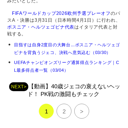
みたいとした。
FIFAワールドカップ2026欧州予選プレーオフ
のパ
スA・決勝は3月31日（日本時間4月1日）に行われ、
ボスニア・ヘルツェゴビナ代表
はイタリア代表と対
戦する。
エ
目指すは自身2度目の大舞台…ボスニア・ヘルツェゴ
デ
ビナを背負うジェコ、決戦へ意気込む（03/30）
ィ
ン・
UEFAチャンピオンズリーグ通算得点ランキング｜C
ジ
L最多得点者一覧（03/04）
ェ
コ
の
【動画】40歳ジェコの衰えないヘッ
NEXT>
関
ド！ PK戦の激闘もチェック
連
記
事
1
2
>