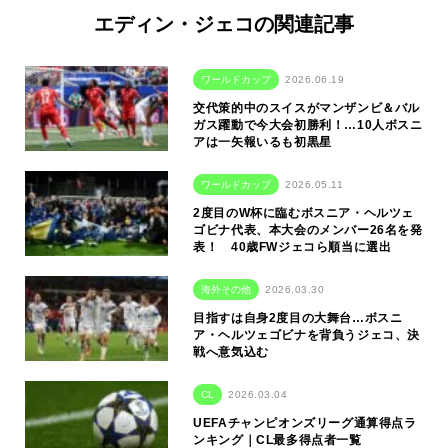
エディン・ジェコの関連記事
ワールドカップ
2026.06.19
交代策的中のスイスがマンザンビ＆バル
ガス躍動で今大会初勝利！…10人ボスニ
アは一矢報いるも初黒星
ワールドカップ
2026.05.11
2度目のW杯に臨むボスニア・ヘルツェ
ゴビナ代表、本大会のメンバー26名を発
表！ 40歳FWジェコら順当に選出
海外その他
2026.03.30
目指すは自身2度目の大舞台…ボスニ
ア・ヘルツェゴビナを背負うジェコ、決
戦へ意気込む
CL
2026.03.04
UEFAチャンピオンズリーグ通算得点ラ
ンキング｜CL最多得点者一覧