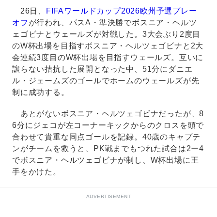
26日、
FIFAワールドカップ2026欧州予選プレー
オフ
が行われ、パスA・準決勝でボスニア・ヘルツ
ェゴビナとウェールズが対戦した。3大会ぶり2度目
のW杯出場を目指すボスニア・ヘルツェゴビナと2大
会連続3度目のW杯出場を目指すウェールズ。互いに
譲らない拮抗した展開となった中、51分にダニエ
ル・ジェームズのゴールでホームのウェールズが先
制に成功する。
あとがないボスニア・ヘルツェゴビナだったが、8
6分にジェコが左コーナーキックからのクロスを頭で
合わせて貴重な同点ゴールを記録。40歳のキャプテ
ンがチームを救うと、PK戦までもつれた試合は2ー4
でボスニア・ヘルツェゴビナが制し、W杯出場に王
手をかけた。
ADVERTISEMENT