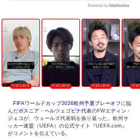
Powered by 
GliaStudios
U
n
m
u
t
e
FIFAワールドカップ2026欧州予選プレーオフ
に臨
んだ
ボスニア・ヘルツェゴビナ代表
のFW
エディン・
ジェコ
が、ウェールズ代表戦を振り返った。欧州サ
ッカー連盟（UEFA）の公式サイト『UEFA.com』
がコメントを伝えている。