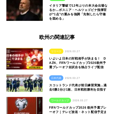
イタリア撃破で12年ぶりの本大会出場な
るか…ボスニア・ヘルツェゴビナ指揮官
が“1点”の重みを強調「先制したら守備
を固める」
欧州の関連記事
リリース
2026.03.27
いよいよ日本の対戦相手が決まる！ D
AZN、FIFAワールドカップ2026欧州予
選プレーオフ全試合を独占ライブ配信
日本代表
2026.03.27
スコットランド代表が前日練習実施…過
去0勝2分け1敗、日本戦初勝利を目指す
ワールドカップ
2026.03.27
FIFAワールドカップ2026 欧州予選プレ
ーオフ｜テレビ放送・ネット配信予定ま