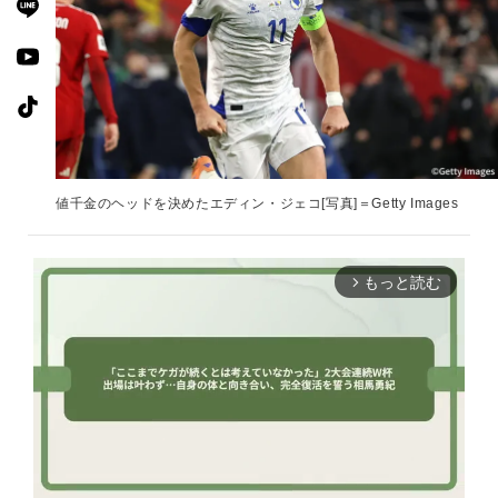
値千金のヘッドを決めたエディン・ジェコ[写真]＝Getty Images
もっと読む
arrow_forward_ios