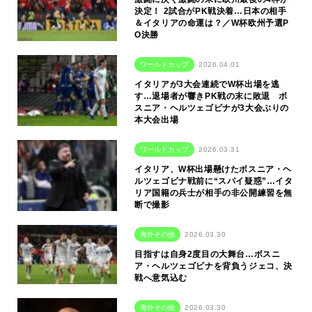
決定！ 2試合がPK戦決着…日本の相手
＆イタリアの命運は？／W杯欧州予選P
O決勝
ワールドカップ
2026.04.01
イタリアが3大会連続でW杯出場を逃
す…退場者が響きPK戦の末に敗退 ボ
スニア・ヘルツェゴビナが3大会ぶりの
本大会出場
ワールドカップ
2026.03.31
イタリア、W杯出場懸けたボスニア・ヘ
ルツェゴビナ戦前に“スパイ疑惑”…イタ
リア国籍の兵士が相手の非公開練習を無
断で撮影
海外その他
2026.03.30
目指すは自身2度目の大舞台…ボスニ
ア・ヘルツェゴビナを背負うジェコ、決
戦へ意気込む
海外その他
2026.03.30