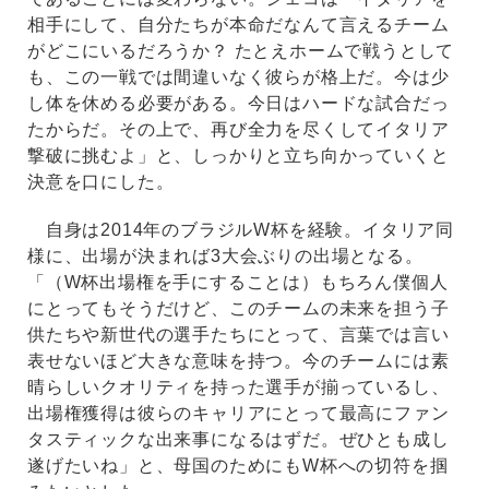
相手にして、自分たちが本命だなんて言えるチーム
がどこにいるだろうか？ たとえホームで戦うとして
も、この一戦では間違いなく彼らが格上だ。今は少
し体を休める必要がある。今日はハードな試合だっ
たからだ。その上で、再び全力を尽くしてイタリア
撃破に挑むよ」と、しっかりと立ち向かっていくと
決意を口にした。
自身は2014年のブラジルW杯を経験。イタリア同
様に、出場が決まれば3大会ぶりの出場となる。
「（W杯出場権を手にすることは）もちろん僕個人
にとってもそうだけど、このチームの未来を担う子
供たちや新世代の選手たちにとって、言葉では言い
表せないほど大きな意味を持つ。今のチームには素
晴らしいクオリティを持った選手が揃っているし、
出場権獲得は彼らのキャリアにとって最高にファン
タスティックな出来事になるはずだ。ぜひとも成し
遂げたいね」と、母国のためにもW杯への切符を掴