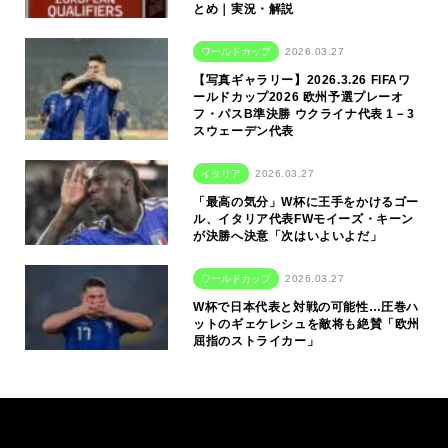
とめ｜実況・解説
ワールドカップ
2026.03.27
【写真ギャラリー】2026.3.26 FIFAワ
ールドカップ2026 欧州予選プレーオ
フ・パスB準決勝 ウクライナ代表 1－3
スウェーデン代表
イタリア
2026.03.27
「最高の気分」W杯に王手をかけるゴー
ル、イタリア代表FWモイーズ・キーン
が決勝へ決意「次はいよいよだ」
ワールドカップ
2026.03.27
W杯で日本代表と対戦の可能性…圧巻ハ
ットのギェケレシュを敵将も絶賛「欧州
屈指のストライカー」