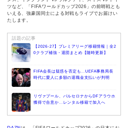
ツなど、「FIFAワールドカップ2026」の前哨戦とも
いえる、強豪国同士による対戦もライブでお届けい
たします。
話題の記事
【2026-27】プレミアリーグ移籍情報｜全2
0クラブ補強・退団まとめ【随時更新】
FIFA会長は疑惑を否定も…UEFA事務局長
時代に愛人に多額の退職金支払いが判明
リヴァプール、バルセロナからDFアラウホ
獲得で合意か…レンタル移籍で加入へ
DAZN
は、「FIFAワールドカップ2026」の日本にお