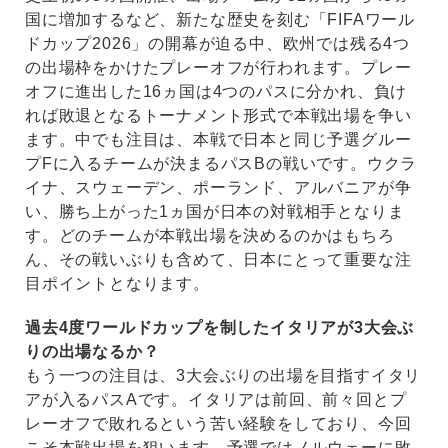
国に増加するなど、新たな歴史を刻む「FIFAワール
ドカップ2026」の開幕が迫る中、欧州では残る4つ
の出場枠をかけたプレーオフが行われます。プレー
オフに進出した16ヵ国は4つのパスに分かれ、負け
れば敗退となるトーナメント形式で本戦出場を争い
ます。中でも注目は、本戦で日本と同じ予選グルー
プFに入るチームが決まるパスBの戦いです。ウクラ
イナ、スウェーデン、ポーランド、アルバニアが争
い、勝ち上がった1ヵ国が日本の対戦相手となりま
す。どのチームが本戦出場を決めるのかはもちろ
ん、その戦いぶりも含めて、日本にとって重要な注
目ポイントとなります。
過去4度ワールドカップを制したイタリアが3大会ぶ
りの出場なるか？
もう一つの注目は、3大会ぶりの出場を目指すイタリ
アが入るパスAです。イタリアは前回、前々回とプ
レーオフで敗れるという苦い経験をしており、今回
こそ本戦出場を狙います。予選ではノルウェーに敗