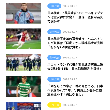
日本代表
2026.03.28
日本代表、“英国遠征”のチームキャプテ
ンは堂安律に決定！ 森保一監督が会見
で明かす
日本代表
2026.03.27
日本代表不参加の冨安健洋、ハムストリ
ング負傷は「軽度」か…現地記者が見解
「行かない判断は賢明」
日本代表
2026.03.27
スコットランド代表が前日練習実施…過
去0勝2分け1敗、日本戦初勝利を目指す
日本代表
2026.03.27
「本ならこの章が一番の見どころ」日本
代表を外れて1年、守田英正が静かに闘
志を燃やす「俺はやるよ」
リリース
2026.03.27