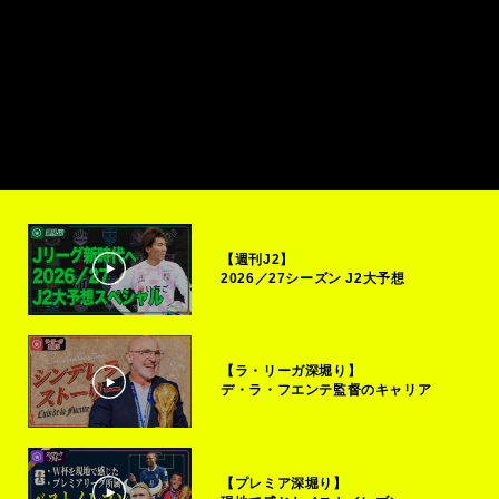
【週刊J2】
2026／27シーズン J2大予想
【ラ・リーガ深堀り】
デ・ラ・フエンテ監督のキャリア
【プレミア深堀り】