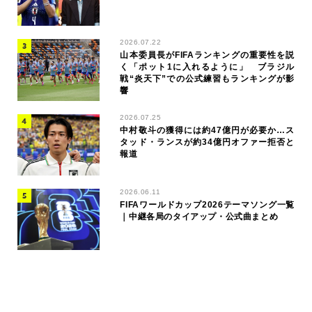
2026.07.22
山本委員長がFIFAランキングの重要性を説
く「ポット1に入れるように」 ブラジル
戦“炎天下”での公式練習もランキングが影
響
2026.07.25
中村敬斗の獲得には約47億円が必要か…ス
タッド・ランスが約34億円オファー拒否と
報道
2026.06.11
FIFAワールドカップ2026テーマソング一覧
｜中継各局のタイアップ・公式曲まとめ