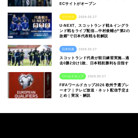
ECサイトがオープン
リリース
2026.03.27
U-NEXT、スコットランド戦＆イングラ
ンド戦をライブ配信…中村俊輔が“第2の
故郷”で日本代表戦を初解説
日本代表
2026.03.27
スコットランド代表が前日練習実施…過
去0勝2分け1敗、日本戦初勝利を目指す
ワールドカップ
2026.03.27
FIFAワールドカップ2026 欧州予選プレ
ーオフ｜テレビ放送・ネット配信予定ま
とめ｜実況・解説