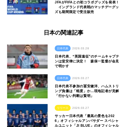
JFAがFIFAとの初コラボグッズを発表！
イングランド代表戦のマッチデーグッ
ズも期間限定で受注販売
日本の関連記事
日本代表
2026.03.28
日本代表、“英国遠征”のチームキャプテ
ンは堂安律に決定！ 森保一監督が会見
で明かす
日本代表
2026.03.27
日本代表不参加の冨安健洋、ハムストリ
ング負傷は「軽度」か…現地記者が見解
「行かない判断は賢明」
リリース
2026.03.27
サッカー日本代表「最高の景色を202
6」オフィシャルアンバサダー スペシャ
ルユニット「JI BLUE」のオフィシャル