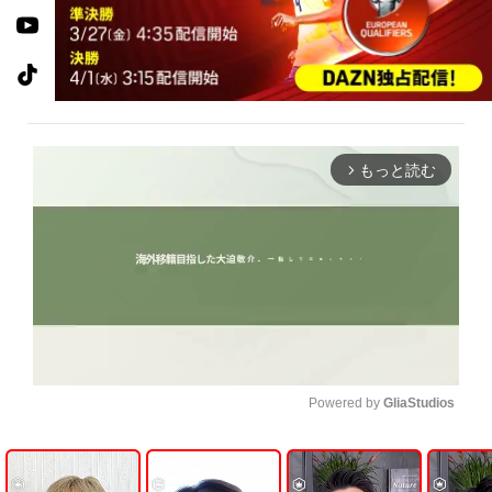
もっと読む
arrow_forward_ios
Powered by 
GliaStudios
U
n
m