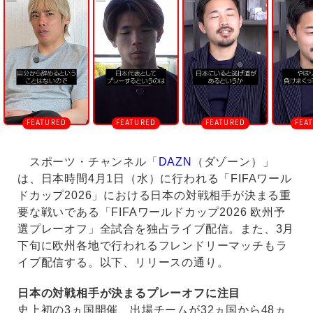
u
t
e
スポーツ・チャンネル「
DAZN
（ダゾーン）」
は、日本時間4月1日（水）に行われる「FIFAワール
ドカップ2026」における日本の対戦相手が決まる重
要な戦いである「FIFAワールドカップ2026 欧州予
選プレーオフ」全試合を独占ライブ配信。また、3月
下旬に欧州各地で行われるフレンドリーマッチもラ
イブ配信する。以下、リリースの通り。
日本の対戦相手が決まるプレーオフに注目
史上初の3ヵ国開催、出場チームが32ヵ国から48ヵ