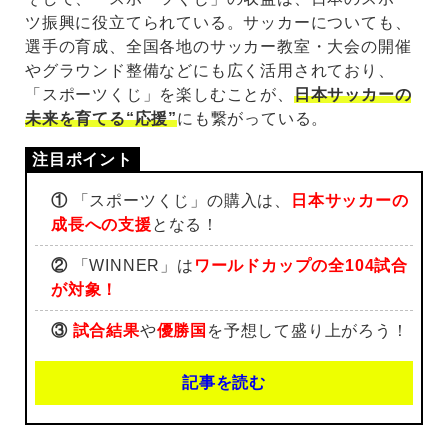
ツ振興に役立てられている。サッカーについても、
選手の育成、全国各地のサッカー教室・大会の開催
やグラウンド整備などにも広く活用されており、
「スポーツくじ」を楽しむことが、
日本サッカーの
未来を育てる“応援”
にも繋がっている。
①
「スポーツくじ」の購入は、
日本サッカーの
成長への支援
となる！
②
「WINNER」は
ワールドカップの全104試合
が対象！
③
試合結果
や
優勝国
を予想して盛り上がろう！
記事を読む