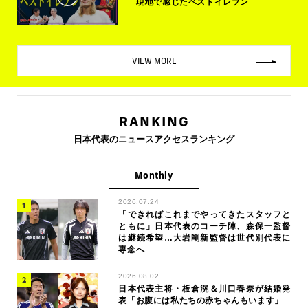
現地で感じたベストイレブン
VIEW MORE
RANKING
日本代表のニュースアクセスランキング
Monthly
2026.07.24
「できればこれまでやってきたスタッフと
ともに」日本代表のコーチ陣、森保一監督
は継続希望…大岩剛新監督は世代別代表に
専念へ
2026.08.02
日本代表主将・板倉滉＆川口春奈が結婚発
表「お腹には私たちの赤ちゃんもいます」