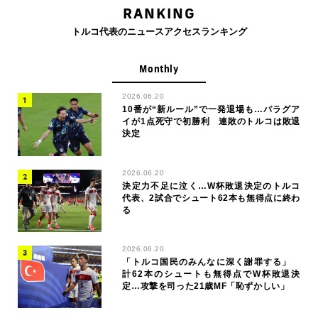
RANKING
トルコ代表のニュースアクセスランキング
Monthly
2026.06.20
10番が“新ルール”で一発退場も…パラグア
イが1点死守で初勝利 連敗のトルコは敗退
決定
2026.06.20
決定力不足に泣く…W杯敗退決定のトルコ
代表、2試合でシュート62本も無得点に終わ
る
2026.06.20
「トルコ国民のみんなに深く謝罪する」
計62本のシュートも無得点でW杯敗退決
定…攻撃を司った21歳MF「恥ずかしい」