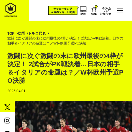
欧州
トルコ代表
TOP
激闘に次ぐ激闘の末に欧州最後の4枠が決定！ 2試合がPK戦決着…日本の
相手＆イタリアの命運は？／W杯欧州予選PO決勝
激闘に次ぐ激闘の末に欧州最後の4枠が
決定！ 2試合がPK戦決着…日本の相手
＆イタリアの命運は？／W杯欧州予選P
O決勝
2026.04.01