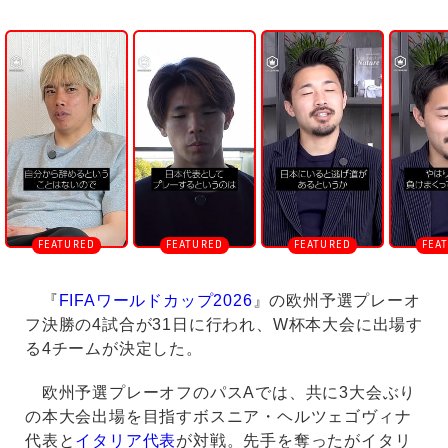
U
n
m
u
t
e
『
FIFAワールドカップ2026
』の欧州予選プレーオ
フ決勝の4試合が31日に行われ、W杯本大会に出場す
る4チームが決定した。
欧州予選プレーオフのパスAでは、共に3大会ぶり
の本大会出場を目指すボスニア・ヘルツェゴヴィナ
代表と
イタリア代表
が対戦。先手を奪ったがイタリ