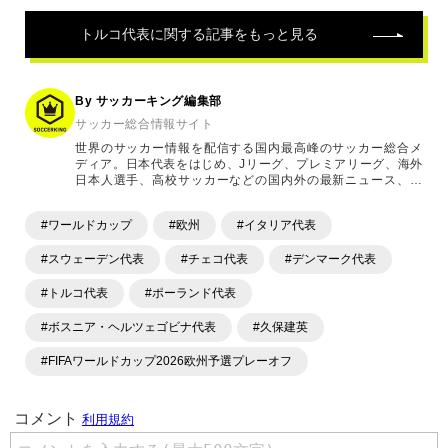
トルコ代表
に関する記事をもっと見る
By サッカーキング編集部
サッカー総合情報サイト
世界のサッカー情報を配信する国内最高峰のサッカー総合メ
ディア。日本代表をはじめ、Jリーグ、プレミアリーグ、海外
日本人選手、高校サッカーなどの国内外の最新ニュース、コ
ラム、選手インタビュー、試合結果速報、ゲーム、ショッピ
ングといったサッカーにまつわるあらゆる情報を提供してい
#ワールドカップ
#欧州
#イタリア代表
ます。「X」「Instagram」「YouTube」「TikTok」など、
各種SNSサービスも充実したコンテンツを発信中。
#スウェーデン代表
#チェコ代表
#デンマーク代表
#トルコ代表
#ポーランド代表
#ボスニア・ヘルツェゴビナ代表
#久保建英
#FIFAワールドカップ2026欧州予選プレーオフ