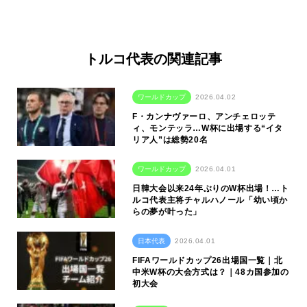
トルコ代表の関連記事
ワールドカップ
2026.04.02
F・カンナヴァーロ、アンチェロッテ
ィ、モンテッラ…W杯に出場する“イタ
リア人”は総勢20名
ワールドカップ
2026.04.01
日韓大会以来24年ぶりのW杯出場！…ト
ルコ代表主将チャルハノール「幼い頃か
らの夢が叶った」
日本代表
2026.04.01
FIFAワールドカップ26出場国一覧｜北
中米W杯の大会方式は？｜48カ国参加の
初大会