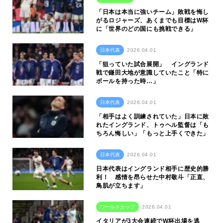
「日本は本当に強いチーム」敗戦を悔し
がるロジャーズ、あくまでも目標はW杯
に「世界のどの国にも挑戦できる」
日本代表
2026.04.01
「狙っていた試合展開」 イングランド
戦で鎌田大地が意識していたこと「特に
ボールを持った時…」
日本代表
2026.04.01
「相手はよく訓練されていた」日本に敗
れたイングランド、トゥヘル監督は「も
ちろん悔しい」「もっと上手くできた」
日本代表
2026.04.01
日本代表はイングランド相手に歴史的勝
利！ 感情を昂らせた中村敬斗「正直、
鳥肌が立ちます」
ワールドカップ
2026.04.01
イタリアが3大会連続でW杯出場を逃