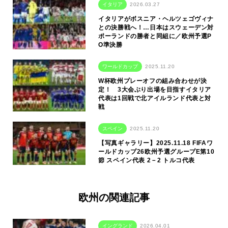
イタリア
2026.03.27
イタリアがボスニア・ヘルツェゴヴィナ
との決勝戦へ！…日本はスウェーデン対
ポーランドの勝者と同組に／欧州予選P
O準決勝
ワールドカップ
2025.11.20
W杯欧州プレーオフの組み合わせが決
定！ 3大会ぶり出場を目指すイタリア
代表は1回戦で北アイルランド代表と対
戦
スペイン
2025.11.20
【写真ギャラリー】2025.11.18 FIFAワ
ールドカップ26欧州予選グループE第10
節 スペイン代表 2－2 トルコ代表
欧州の関連記事
イングランド
2026.04.01