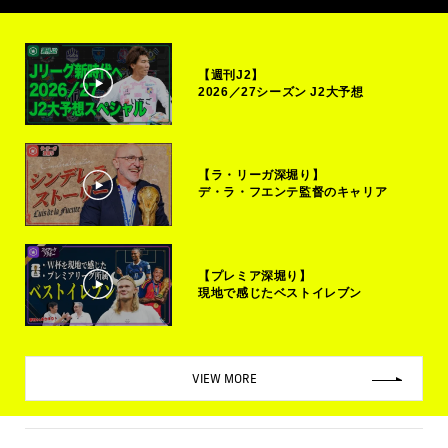
【週刊J2】
2026／27シーズン J2大予想
【ラ・リーガ深堀り】
デ・ラ・フエンテ監督のキャリア
【プレミア深堀り】
現地で感じたベストイレブン
VIEW MORE