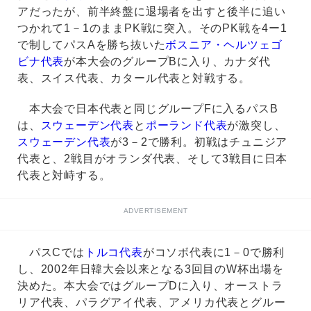
アだったが、前半終盤に退場者を出すと後半に追い
つかれて1－1のままPK戦に突入。そのPK戦を4ー1
で制してパスAを勝ち抜いた
ボスニア・ヘルツェゴ
ビナ代表
が本大会のグループBに入り、カナダ代
表、スイス代表、カタール代表と対戦する。
本大会で日本代表と同じグループFに入るパスB
は、
スウェーデン代表
と
ポーランド代表
が激突し、
スウェーデン代表
が3－2で勝利。初戦はチュニジア
代表と、2戦目がオランダ代表、そして3戦目に日本
代表と対峙する。
ADVERTISEMENT
パスCでは
トルコ代表
がコソボ代表に1－0で勝利
し、2002年日韓大会以来となる3回目のW杯出場を
決めた。本大会ではグループDに入り、オーストラ
リア代表、パラグアイ代表、アメリカ代表とグルー