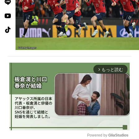
もっと読む
arrow_forward_ios
Powered by 
GliaStudios