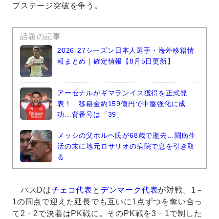
プステージ突破を争う。
話題の記事
2026-27シーズン日本人選手・海外移籍情
報まとめ｜確定情報【8月5日更新】
アーセナルがギマランイス獲得を正式発
表！ 移籍金約159億円で中盤強化に成
功…背番号は「39」
メッシの父ホルヘ氏が68歳で逝去…闘病生
活の末に地元ロサリオの病院で息を引き取
る
パスDは
チェコ代表
と
デンマーク代表
が対戦。1－
1の同点で迎えた延長でも互いに1点ずつを奪い合っ
て2－2で決着はPK戦に。そのPK戦を3－1で制した