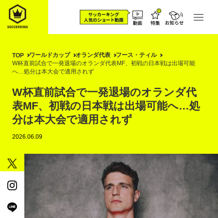
ワールドカップ
オランダ代表
フース・ティル
TOP
W杯直前試合で一発退場のオランダ代表MF、初戦の日本戦は出場可能
へ…処分は本大会で適用されず
W杯直前試合で一発退場のオランダ代
表MF、初戦の日本戦は出場可能へ…処
分は本大会で適用されず
2026.06.09