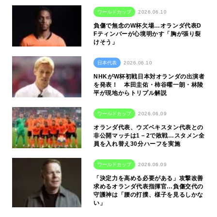
ワールドカップ
2026.06.10
負傷で無念のW杯欠場…オランダ代表D
Fティンバーが心境明かす「胸が張り裂
けそう」
日本代表
2026.06.10
NHKがW杯初戦日本対オランダの出演者
を発表！ 本田圭佑・柿谷曜一朗・林陵
平が現地からトリプル解説
ワールドカップ
2026.06.09
オランダ代表、ウズベキスタン代表との
非公開マッチは1－2で敗戦…スタメン全
員を入れ替え30分ハーフを実施
ワールドカップ
2026.06.09
「決定力を高める必要がある」攻撃改善
求めるオランダ代表指揮官…負傷交代の
守護神は「腰の打撲、様子を見るしかな
い」