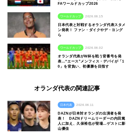
FAワールドカップ2026
ワールドカップ
2026.06.15
日本代表と対戦するオランダ代表スタメ
ン発表！ ファン・ダイクやデ・ヨング
ら
ワールドカップ
2026.06.02
オランダ代表がW杯を戦う背番号を発
表…“エース”メンフィス・デパイが「1
0」を背負い、初優勝を目指す
オランダ代表の関連記事
日本代表
2026.06.11
DAZNが日本対オランダの出演者を発
表！ DAZNドリームリーダーの内田篤
人に加え、久保裕也が登場…ゲストに影
山優佳