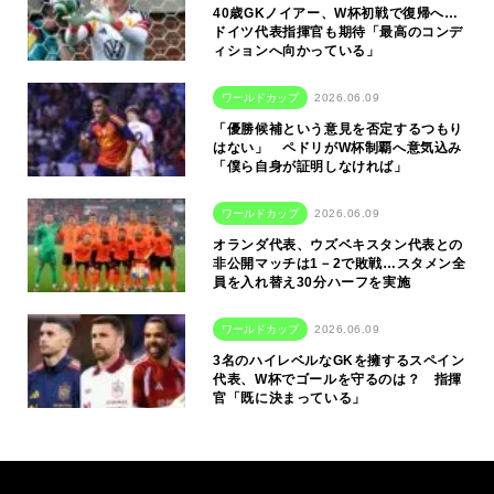
40歳GKノイアー、W杯初戦で復帰へ…
ドイツ代表指揮官も期待「最高のコンデ
ィションへ向かっている」
ワールドカップ
2026.06.09
「優勝候補という意見を否定するつもり
はない」 ペドリがW杯制覇へ意気込み
「僕ら自身が証明しなければ」
ワールドカップ
2026.06.09
オランダ代表、ウズベキスタン代表との
非公開マッチは1－2で敗戦…スタメン全
員を入れ替え30分ハーフを実施
ワールドカップ
2026.06.09
3名のハイレベルなGKを擁するスペイン
代表、W杯でゴールを守るのは？ 指揮
官「既に決まっている」