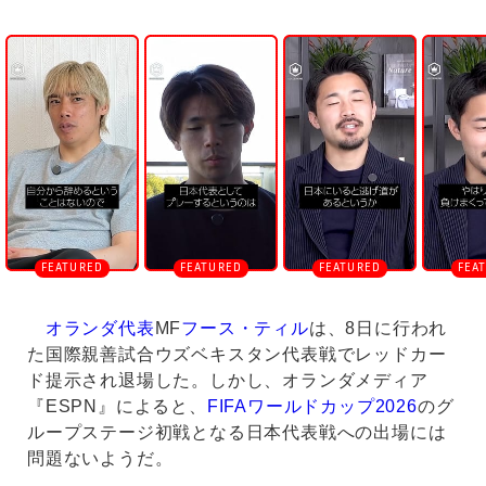
U
n
m
u
t
e
オランダ代表
MF
フース・ティル
は、8日に行われ
た国際親善試合ウズベキスタン代表戦でレッドカー
ド提示され退場した。しかし、オランダメディア
『ESPN』によると、
FIFAワールドカップ2026
のグ
ループステージ初戦となる日本代表戦への出場には
問題ないようだ。