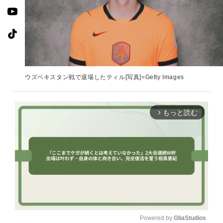
ウズベキスタン戦で退場したティル[写真]=Getty Images
もっと読む
arrow_forward_ios
Powered by 
GliaStudios