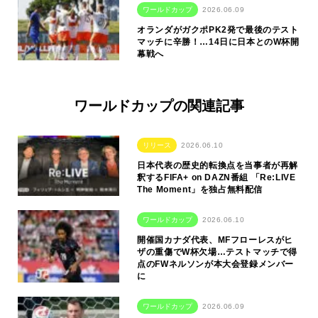
ワールドカップ
2026.06.09
オランダがガクポPK2発で最後のテスト
マッチに辛勝！…14日に日本とのW杯開
幕戦へ
ワールドカップの関連記事
リリース
2026.06.10
日本代表の歴史的転換点を当事者が再解
釈するFIFA+ on DAZN番組 「Re:LIVE
The Moment」を独占無料配信
ワールドカップ
2026.06.10
開催国カナダ代表、MFフローレスがヒ
ザの重傷でW杯欠場…テストマッチで得
点のFWネルソンが本大会登録メンバー
に
ワールドカップ
2026.06.09