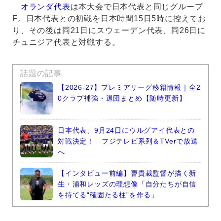
オランダ代表
は本大会で日本代表と同じグループ
F。日本代表との初戦を日本時間15日5時に控えてお
り、その後は同21日にスウェーデン代表、同26日に
チュニジア代表と対戦する。
話題の記事
【2026-27】プレミアリーグ移籍情報｜全2
0クラブ補強・退団まとめ【随時更新】
日本代表、9月24日にウルグアイ代表との
対戦決定！ フジテレビ系列＆TVerで放送
へ
【インタビュー前編】曺貴裁監督が描く新
生・浦和レッズの理想像「自分たちが自信
を持てる“確固たる柱”を作る」