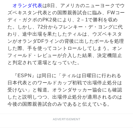
オランダ代表
は8日、アメリカのニューヨークでウ
ズベキスタン代表との国際親善試合に臨み、FWコー
ディ・ガクポのPK2発により、2－1で勝利を収め
た。しかし、72分からフレンキー・デ・ヨングに代
わり、途中出場を果たしたティルは、ウズベキスタ
ンがオランダDFラインの背後に出したボールを処理
した際、手を使ってコントロールしてしまう。オン
フィールド・レビューが介入した結果、決定機阻止
と判定されて退場となっていた。
『ESPN』は同日に「ティルは日曜日に行われる
日本代表とのワールドカップ初戦で出場停止処分は
受けない」と報道。オランダサッカー協会にも確認
したと説明しつつ、出場停止処分が適用されるのは
今後の国際親善試合のみであると伝えている。
ADVERTISEMENT