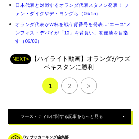
フ
日本代表と対戦するオランダ代表スタメン発表！ フ
ー
ァン・ダイクやデ・ヨングら（06/15）
ス・
テ
オランダ代表がW杯を戦う背番号を発表…“エース”メ
ィ
ンフィス・デパイが「10」を背負い、初優勝を目指
ル
の
す（06/02）
関
連
【ハイライト動画】オランダがウズ
記
NEXT>
事
ベキスタンに勝利
1
2
>
フース・ティル
に関する記事をもっと見る
By サッカーキング編集部