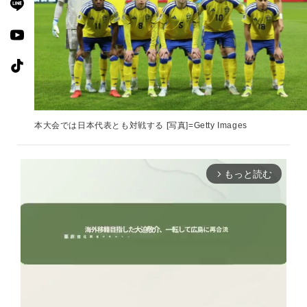
本大会では日本代表とも対戦する [写真]=Getty Images
もっと読む
arrow_forward_ios