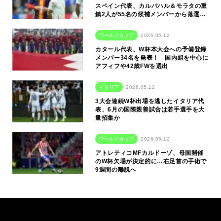
スペイン代表、カルバハル＆モラタの重
鎮2人が55名の候補メンバーから落選…
ワールドカップ
2026.05.12
カタール代表、W杯本大会への予備登録
メンバー34名を発表！ 国内組を中心に
アフィフや42歳FWを選出
イタリア
2026.05.12
3大会連続W杯出場を逃したイタリア代
表、6月の国際親善試合は若手選手を大
量招集か
ワールドカップ
2026.05.12
アトレティコMFカルドーゾ、母国開催
のW杯欠場が決定的に…右足首の手術で
9週間の離脱へ