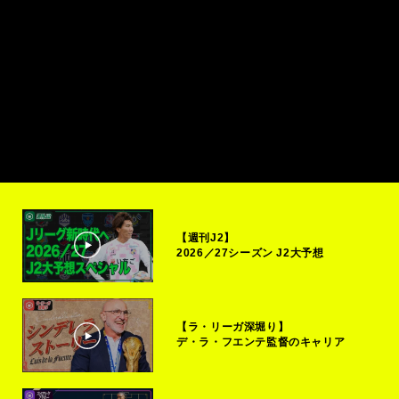
【週刊J2】
2026／27シーズン J2大予想
【ラ・リーガ深堀り】
デ・ラ・フエンテ監督のキャリア