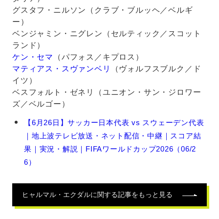
グスタフ・ニルソン（クラブ・ブルッヘ／ベルギ
ー）
ベンジャミン・ニグレン（セルティック／スコット
ランド）
ケン・セマ
（パフォス／キプロス）
マティアス・スヴァンベリ
（ヴォルフスブルク／ド
イツ）
ベスフォルト・ゼネリ（ユニオン・サン・ジロワー
ズ／ベルゴー）
ヒ
【6月26日】サッカー日本代表 vs スウェーデン代表
ャ
｜地上波テレビ放送・ネット配信・中継｜スコア結
ル
マ
果｜実況・解説｜FIFAワールドカップ2026（06/2
ル・
6）
エ
ク
ダ
ヒャルマル・エクダル
に関する記事をもっと見る
ル
の
関