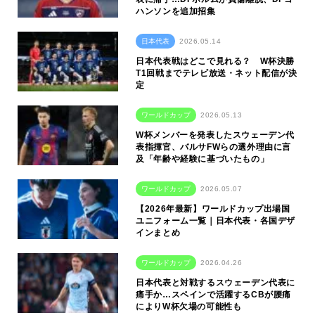
ハンソンを追加招集
日本代表
2026.05.14
日本代表戦はどこで見れる？ W杯決勝
T1回戦までテレビ放送・ネット配信が決
定
ワールドカップ
2026.05.13
W杯メンバーを発表したスウェーデン代
表指揮官、バルサFWらの選外理由に言
及「年齢や経験に基づいたもの」
ワールドカップ
2026.05.07
【2026年最新】ワールドカップ出場国
ユニフォーム一覧｜日本代表・各国デザ
インまとめ
ワールドカップ
2026.04.26
日本代表と対戦するスウェーデン代表に
痛手か…スペインで活躍するCBが腰痛
によりW杯欠場の可能性も