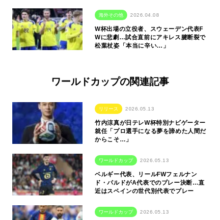
海外その他
2026.04.08
W杯出場の立役者、スウェーデン代表F
Wに悲劇…試合直前にアキレス腱断裂で
松葉杖姿「本当に辛い…」
ワールドカップの関連記事
リリース
2026.05.13
竹内涼真が日テレW杯特別ナビゲーター
就任「プロ選手になる夢を諦めた人間だ
からこそ…」
ワールドカップ
2026.05.13
ベルギー代表、リールFWフェルナン
ド・パルドがA代表でのプレー決断…直
近はスペインの世代別代表でプレー
ワールドカップ
2026.05.13