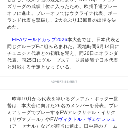
ズリーグの成績上位に入ったため、欧州予選プレー
オフに進出。プレーオフではウクライナ代表、ポー
ランド代表を撃破し、2大会ぶり13回目の出場を決
めた。
FIFAワールドカップ2026
本大会では、日本代表と
同じグループFに組み込まれた。現地時間6月14日に
チュニジア代表との初戦を迎え、同20日にオランダ
代表、同25日にグループステージ最終節で日本代表
と対戦する予定となっている。
ADVERTISEMENT
昨年10月から代表を率いるグレアム・ポッター監
督は、本大会に向けた26名のメンバーを発表。プレ
ミアリーグでプレーするFWアレクサデル・イサク
（リヴァプール）やFW
ヴィクトル・ギェケレシュ
（アーセナル）などが順当に選出。田中碧のチーム