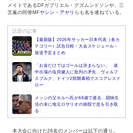
メイトであるDFガブリエル・グズムンドソンや、三
笘薫の同僚MF
ヤシン・アヤリ
らも名を連ねている。
話題の記事
【最新版】2026年サッカー日本代表（各カ
テゴリー）試合日程・大会スケジュール・
放送予定まとめ
「お金だけではゴールは決まらない」 途
中出場の塩貝健人に批判の矛先…ヴォルフ
スブルク、ドイツ2部開幕戦でスコアレスド
ロー
メッシの父ホルヘ氏が68歳で逝去…闘病生
活の末に地元ロサリオの病院で息を引き取
る
本大会に向けた26名のメンバーは以下の通り。