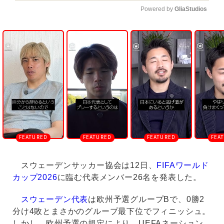
Powered by 
GliaStudios
U
n
m
u
t
e
スウェーデンサッカー協会は12日、
FIFAワールド
カップ2026
に臨む代表メンバー26名を発表した。
スウェーデン代表
は欧州予選グループBで、0勝2
分け4敗とまさかのグループ最下位でフィニッシュ。
しかし、欧州予選の規定により、UEFAネーション