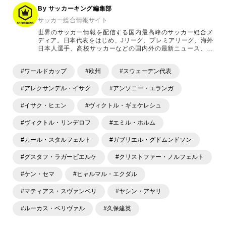
連
By サッカーキング編集部
記
サッカー総合情報サイト
事
世界のサッカー情報を配信する国内最高峰のサッカー総合メ
ディア。日本代表をはじめ、Jリーグ、プレミアリーグ、海外
日本人選手、高校サッカーなどの国内外の最新ニュース、コ
ラム、選手インタビュー、試合結果速報、ゲーム、ショッピ
ングといったサッカーにまつわるあらゆる情報を提供してい
#ワールドカップ
#欧州
#スウェーデン代表
ます。「X」「Instagram」「YouTube」「TikTok」など、
各種SNSサービスも充実したコンテンツを発信中。
#アレクサンデル・イサク
#アンソニー・エランガ
#イサク・ヒエン
#ヴィクトル・ギェケレシュ
#ヴィクトル・リンデロフ
#エミル・ホルム
#カール・スタルフェルト
#ガブリエル・グドムンドソン
#グスタフ・ラガービエルケ
#クリストファー・ノルフェルト
#ケン・セマ
#ヒャルマル・エクダル
#マティアス・スヴァンベリ
#ヤシン・アヤリ
#ルーカス・ベリヴァル
#久保建英