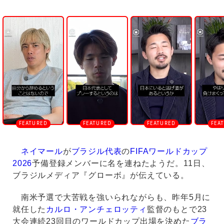
U
n
m
u
t
e
ネイマール
が
ブラジル代表
の
FIFAワールドカップ
2026
予備登録メンバーに名を連ねたようだ。11日、
ブラジルメディア『グローボ』が伝えている。
南米予選で大苦戦を強いられながらも、昨年5月に
就任した
カルロ・アンチェロッティ
監督のもとで23
大会連続23回目のワールドカップ出場を決めた
ブラ