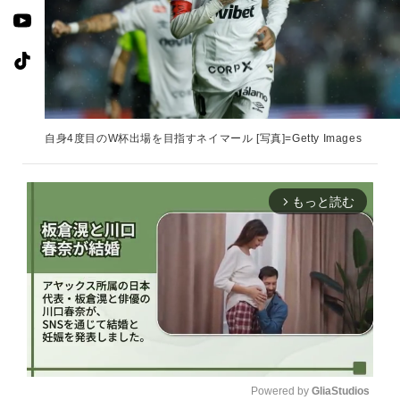
自身4度目のW杯出場を目指すネイマール [写真]=Getty Images
もっと読む
arrow_forward_ios
Powered by 
GliaStudios