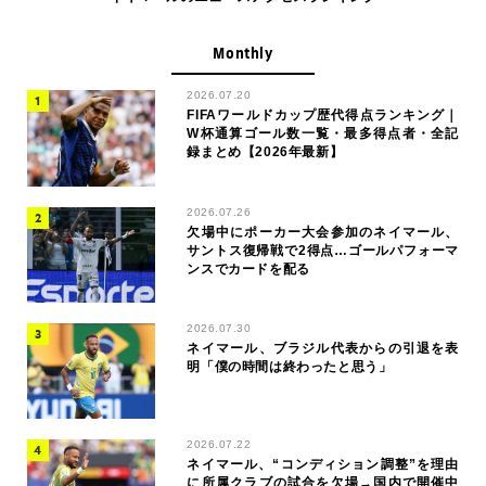
Monthly
2026.07.20
FIFAワールドカップ歴代得点ランキング｜
W杯通算ゴール数一覧・最多得点者・全記
録まとめ【2026年最新】
2026.07.26
欠場中にポーカー大会参加のネイマール、
サントス復帰戦で2得点…ゴールパフォーマ
ンスでカードを配る
2026.07.30
ネイマール、ブラジル代表からの引退を表
明「僕の時間は終わったと思う」
2026.07.22
ネイマール、“コンディション調整”を理由
に所属クラブの試合を欠場→国内で開催中