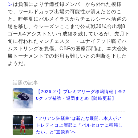
ン
は負傷により予備登録メンバーから外れた模様
で、ワールドカップ出場の可能性が潰えたとのこ
と。昨年夏にパルメイラスからチェルシーへ活躍の
場を移し、今シーズンここまで公式戦36試合出場8
ゴール4アシストという成績を残しているが、先月下
旬に行われたマンチェスター・ユナイテッド戦でハ
ムストリングを負傷。CBFの医療部門は、本大会決
勝トーナメントでの起用も難しいとの判断を下した
ようだ。
話題の記事
【2026-27】プレミアリーグ移籍情報｜全2
0クラブ補強・退団まとめ【随時更新】
“フリアン狂騒曲”は新たな展開…本人がア
トレティコ上層部に「バルセロナに移籍し
たい」と“直談判”へ