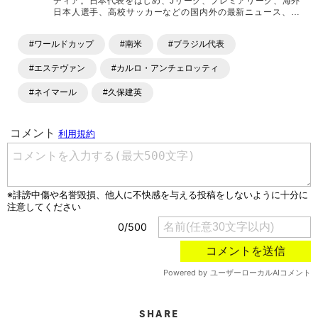
ディア。日本代表をはじめ、Jリーグ、プレミアリーグ、海外
日本人選手、高校サッカーなどの国内外の最新ニュース、コ
ラム、選手インタビュー、試合結果速報、ゲーム、ショッピ
ングといったサッカーにまつわるあらゆる情報を提供してい
#ワールドカップ
#南米
#ブラジル代表
ます。「X」「Instagram」「YouTube」「TikTok」など、
各種SNSサービスも充実したコンテンツを発信中。
#エステヴァン
#カルロ・アンチェロッティ
#ネイマール
#久保建英
SHARE