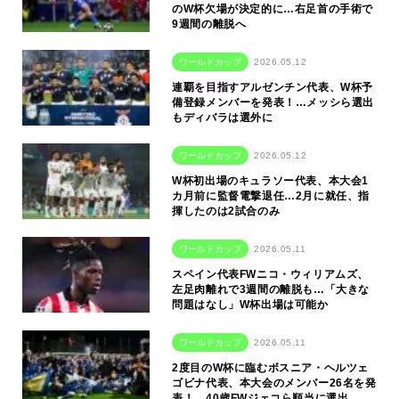
のW杯欠場が決定的に…右足首の手術で
9週間の離脱へ
ワールドカップ
2026.05.12
連覇を目指すアルゼンチン代表、W杯予
備登録メンバーを発表！…メッシら選出
もディバラは選外に
ワールドカップ
2026.05.12
W杯初出場のキュラソー代表、本大会1
カ月前に監督電撃退任…2月に就任、指
揮したのは2試合のみ
ワールドカップ
2026.05.11
スペイン代表FWニコ・ウィリアムズ、
左足肉離れで3週間の離脱も…「大きな
問題はなし」W杯出場は可能か
ワールドカップ
2026.05.11
2度目のW杯に臨むボスニア・ヘルツェ
ゴビナ代表、本大会のメンバー26名を発
表！ 40歳FWジェコら順当に選出