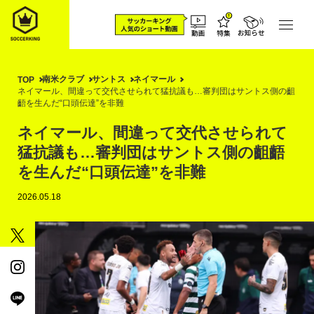
南米クラブ
サントス
ネイマール
TOP
ネイマール、間違って交代させられて猛抗議も…審判団はサントス側の齟
齬を生んだ“口頭伝達”を非難
ネイマール、間違って交代させられて
猛抗議も…審判団はサントス側の齟齬
を生んだ“口頭伝達”を非難
2026.05.18