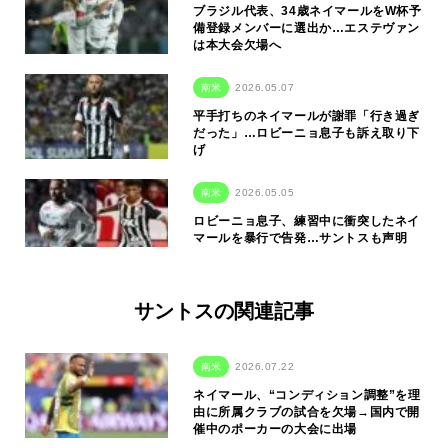
ブラジル代表、34歳ネイマールをW杯予
備登録メンバーに選出か…エステヴァン
は本大会欠場へ
南米
2026.05.07
平手打ちのネイマールが謝罪「行き過ぎ
だった」…ロビーニョ息子も訴え取り下
げ
南米
2026.05.05
ロビーニョ息子、練習中に衝突したネイ
マールを暴行で告発…サントスも声明
サントスの関連記事
南米
2026.07.22
ネイマール、“コンディション調整”を理
由に所属クラブの試合を欠場→国内で開
催中のポーカーの大会に出場