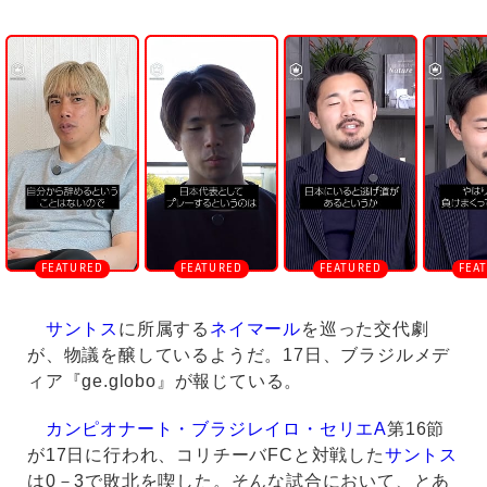
U
n
m
u
t
e
サントス
に所属する
ネイマール
を巡った交代劇
が、物議を醸しているようだ。17日、ブラジルメデ
ィア『ge.globo』が報じている。
カンピオナート・ブラジレイロ・セリエA
第16節
が17日に行われ、コリチーバFCと対戦した
サントス
は0－3で敗北を喫した。そんな試合において、とあ