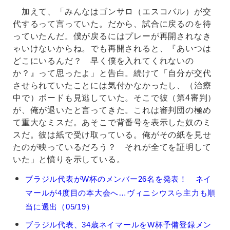
加えて、「みんなはゴンサロ（エスコバル）が交
代するって言っていた。だから、試合に戻るのを待
っていたんだ。僕が戻るにはプレーが再開されなき
ゃいけないからね。でも再開されると、『あいつは
どこにいるんだ？ 早く僕を入れてくれないの
か？』って思ったよ」と告白。続けて「自分が交代
させられていたことには気付かなかったし、（治療
中で）ボードも見逃していた。そこで彼（第4審判）
が、俺が退いたと言ってきた。これは審判団の極め
て重大なミスだ。あそこで背番号を表示した奴のミ
スだ。彼は紙で受け取っている。俺がその紙を見せ
たのが映っているだろう？ それが全てを証明して
いた」と憤りを示している。
ネ
ブラジル代表がW杯のメンバー26名を発表！ ネイ
イ
マールが4度目の本大会へ…ヴィニシウスら主力も順
マ
ー
当に選出（05/19）
ル
ブラジル代表、34歳ネイマールをW杯予備登録メン
の