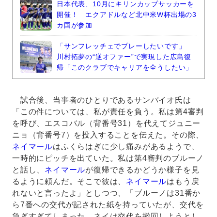
日本代表、10月にキリンカップサッカーを
開催！ エクアドルなど北中米W杯出場の3
カ国が参加
「サンフレッチェでプレーしたいです」
川村拓夢の“逆オファー”で実現した広島復
帰「このクラブでキャリアを全うしたい」
試合後、当事者のひとりであるサンパイオ氏は
「この件については、私が責任を負う。私は第4審判
を呼び、エスコバル（背番号31）を代えてジュニー
ニョ（背番号7）を投入することを伝えた。その際、
ネイマール
はふくらはぎに少し痛みがあるようで、
一時的にピッチを出ていた。私は第4審判のブルーノ
と話し、
ネイマール
が復帰できるかどうか様子を見
るように頼んだ。そこで彼は、
ネイマール
はもう戻
れないと言ったよ」としつつ、「ブルーノは31番か
ら7番への交代が記された紙を持っていたが、交代を
急ぎすぎてしまった。ネイは交代を撤回しようとし