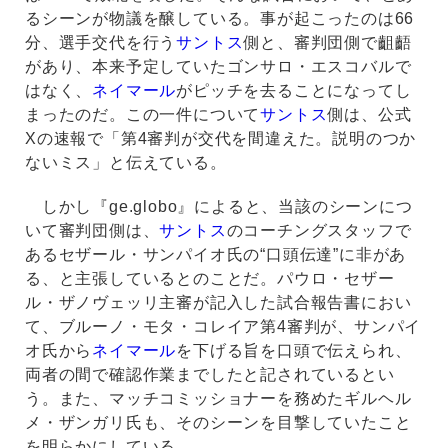
るシーンが物議を醸している。事が起こったのは66
分、選手交代を行う
サントス
側と、審判団側で齟齬
があり、本来予定していたゴンサロ・エスコバルで
はなく、
ネイマール
がピッチを去ることになってし
まったのだ。この一件について
サントス
側は、公式
Xの速報で「第4審判が交代を間違えた。説明のつか
ないミス」と伝えている。
しかし『ge.globo』によると、当該のシーンにつ
いて審判団側は、
サントス
のコーチングスタッフで
あるセザール・サンパイオ氏の“口頭伝達”に非があ
る、と主張しているとのことだ。パウロ・セザー
ル・ザノヴェッリ主審が記入した試合報告書におい
て、ブルーノ・モタ・コレイア第4審判が、サンパイ
オ氏から
ネイマール
を下げる旨を口頭で伝えられ、
両者の間で確認作業までしたと記されているとい
う。また、マッチコミッショナーを務めたギルヘル
メ・ザンガリ氏も、そのシーンを目撃していたこと
を明らかにしている。