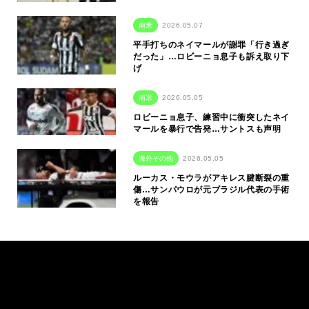
南米
2026.05.07
平手打ちのネイマールが謝罪「行き過ぎ
だった」…ロビーニョ息子も訴え取り下
げ
南米
2026.05.05
ロビーニョ息子、練習中に衝突したネイ
マールを暴行で告発…サントスも声明
海外その他
2026.05.05
ルーカス・モウラがアキレス腱断裂の重
傷…サンパウロが元ブラジル代表の手術
を報告