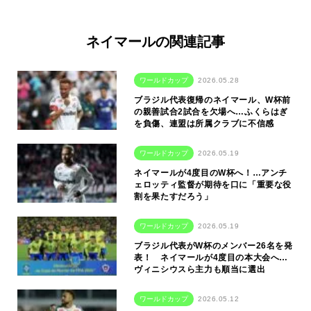
ネイマールの関連記事
ワールドカップ
2026.05.28
ブラジル代表復帰のネイマール、W杯前
の親善試合2試合を欠場へ…ふくらはぎ
を負傷、連盟は所属クラブに不信感
ワールドカップ
2026.05.19
ネイマールが4度目のW杯へ！…アンチ
ェロッティ監督が期待を口に「重要な役
割を果たすだろう」
ワールドカップ
2026.05.19
ブラジル代表がW杯のメンバー26名を発
表！ ネイマールが4度目の本大会へ…
ヴィニシウスら主力も順当に選出
ワールドカップ
2026.05.12