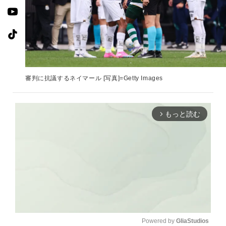
審判に抗議するネイマール [写真]=Getty Images
もっと読む
arrow_forward_ios
Powered by 
GliaStudios