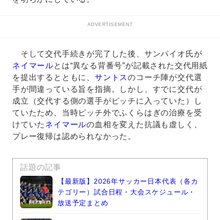
ADVERTISEMENT
そして交代手続きが完了した後、サンパイオ氏が
ネイマール
とは“異なる背番号”が記載された交代用紙
を提出するとともに、
サントス
のコーチ陣が交代選
手が間違っている旨を指摘。しかし、すでに交代が
成立（交代する側の選手がピッチに入っていた）し
ていたため、当時ピッチ外でふくらはぎの治療を受
けていた
ネイマール
の血相を変えた抗議も虚しく、
プレー復帰は認められなかった。
話題の記事
【最新版】2026年サッカー日本代表（各カ
テゴリー）試合日程・大会スケジュール・
放送予定まとめ