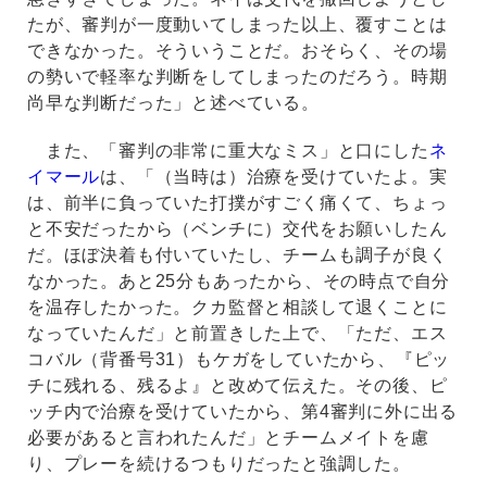
たが、審判が一度動いてしまった以上、覆すことは
できなかった。そういうことだ。おそらく、その場
の勢いで軽率な判断をしてしまったのだろう。時期
尚早な判断だった」と述べている。
また、「審判の非常に重大なミス」と口にした
ネ
イマール
は、「（当時は）治療を受けていたよ。実
は、前半に負っていた打撲がすごく痛くて、ちょっ
と不安だったから（ベンチに）交代をお願いしたん
だ。ほぼ決着も付いていたし、チームも調子が良く
なかった。あと25分もあったから、その時点で自分
を温存したかった。クカ監督と相談して退くことに
なっていたんだ」と前置きした上で、「ただ、エス
コバル（背番号31）もケガをしていたから、『ピッ
チに残れる、残るよ』と改めて伝えた。その後、ピ
ッチ内で治療を受けていたから、第4審判に外に出る
必要があると言われたんだ」とチームメイトを慮
り、プレーを続けるつもりだったと強調した。