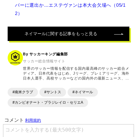
関
バーに選出か…エステヴァンは本大会欠場へ（05/1
連
2）
記
事
ネイマール
に関する記事をもっと見る
By サッカーキング編集部
サッカー総合情報サイト
世界のサッカー情報を配信する国内最高峰のサッカー総合メ
ディア。日本代表をはじめ、Jリーグ、プレミアリーグ、海外
日本人選手、高校サッカーなどの国内外の最新ニュース、コ
ラム、選手インタビュー、試合結果速報、ゲーム、ショッピ
ングといったサッカーにまつわるあらゆる情報を提供してい
#南米クラブ
#サントス
#ネイマール
ます。「X」「Instagram」「YouTube」「TikTok」など、
各種SNSサービスも充実したコンテンツを発信中。
#カンピオナート・ブラジレイロ・セリエA