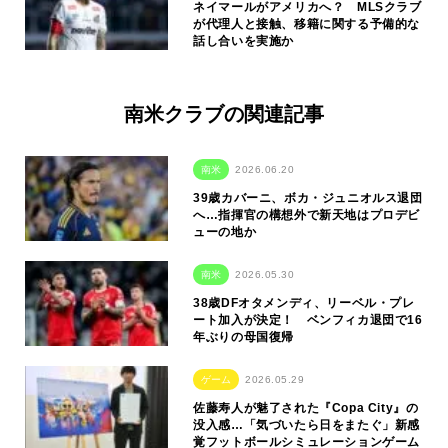
ネイマールがアメリカへ？ MLSクラブ
が代理人と接触、移籍に関する予備的な
話し合いを実施か
南米クラブの関連記事
南米
2026.06.20
39歳カバーニ、ボカ・ジュニオルス退団
へ…指揮官の構想外で新天地はプロデビ
ューの地か
南米
2026.05.30
38歳DFオタメンディ、リーベル・プレ
ート加入が決定！ ベンフィカ退団で16
年ぶりの母国復帰
ゲーム
2026.05.29
佐藤寿人が魅了された『Copa City』の
没入感…「気づいたら日をまたぐ」新感
覚フットボールシミュレーションゲーム