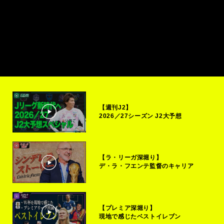
【週刊J2】
2026／27シーズン J2大予想
【ラ・リーガ深堀り】
デ・ラ・フエンテ監督のキャリア
【プレミア深堀り】
現地で感じたベストイレブン