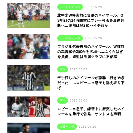
ワールドカップ
2026.05.29
北中米W杯直前に負傷のネイマール、G
S初戦の24時間前にプレー可否を最終判
断へ…復帰は第2節ハイチ戦か
ワールドカップ
2026.05.28
ブラジル代表復帰のネイマール、W杯前
の親善試合2試合を欠場へ…ふくらはぎ
を負傷、連盟は所属クラブに不信感
南米
2026.05.07
平手打ちのネイマールが謝罪「行き過ぎ
だった」…ロビーニョ息子も訴え取り下
げ
南米
2026.05.05
ロビーニョ息子、練習中に衝突したネイ
マールを暴行で告発…サントスも声明
海外その他
2026.04.10