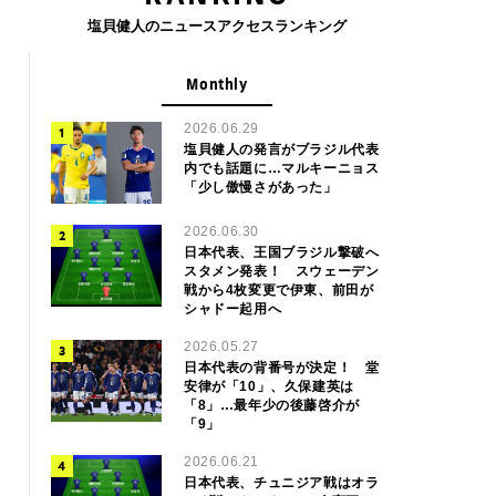
塩貝健人のニュースアクセスランキング
Monthly
2026.06.29
塩貝健人の発言がブラジル代表
内でも話題に…マルキーニョス
「少し傲慢さがあった」
2026.06.30
日本代表、王国ブラジル撃破へ
スタメン発表！ スウェーデン
戦から4枚変更で伊東、前田が
シャドー起用へ
2026.05.27
日本代表の背番号が決定！ 堂
安律が「10」、久保建英は
「8」…最年少の後藤啓介が
「9」
2026.06.21
日本代表、チュニジア戦はオラ