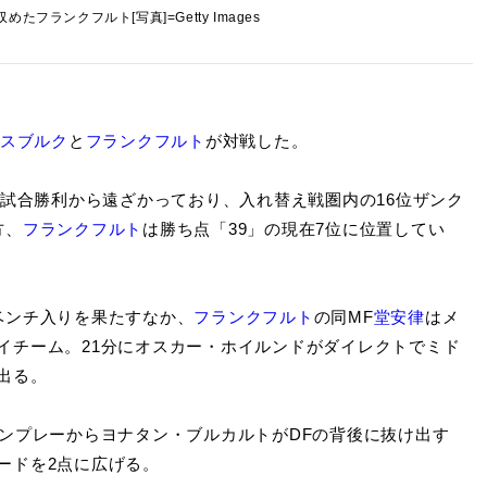
たフランクフルト[写真]=Getty Images
スブルク
と
フランクフルト
が対戦した。
1試合勝利から遠ざかっており、入れ替え戦圏内の16位ザンク
方、
フランクフルト
は勝ち点「39」の現在7位に位置してい
ベンチ入りを果たすなか、
フランクフルト
の同MF
堂安律
はメ
イチーム。21分にオスカー・ホイルンドがダイレクトでミド
出る。
ンプレーからヨナタン・ブルカルトがDFの背後に抜け出す
ードを2点に広げる。