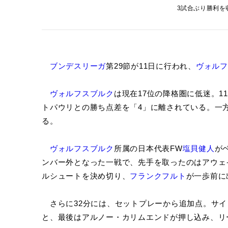
3試合ぶり勝利を収め
ブンデスリーガ
第29節が11日に行われ、
ヴォルフ
ヴォルフスブルク
は現在17位の降格圏に低迷。1
トパウリとの勝ち点差を「4」に離されている。一
る。
ヴォルフスブルク
所属の日本代表FW
塩貝健人
が
ンバー外となった一戦で、先手を取ったのはアウェ
ルシュートを決め切り、
フランクフルト
が一歩前に
さらに32分には、セットプレーから追加点。サイ
と、最後はアルノー・カリムエンドが押し込み、リ