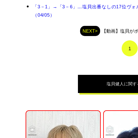
貝
健
「3－1」→「3－6」…塩貝出番なしの17位
人
（04/05）
の
関
連
NEXT>
【動画】塩貝が
記
事
1
塩貝健人
に関す