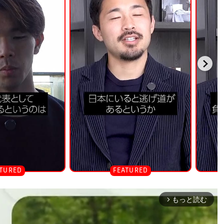
もっと読む
arrow_forward_ios