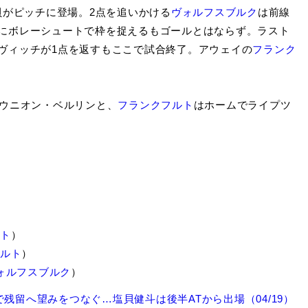
貝がピッチに登場。2点を追いかける
ヴォルフスブルク
は前線
にボレーシュートで枠を捉えるもゴールとはならず。ラスト
ヴィッチが1点を返すもここで試合終了。アウェイの
フランク
ウニオン・ベルリンと、
フランクフルト
はホームでライプツ
ト
）
ルト
）
ォルフスブルク
）
残留へ望みをつなぐ…塩貝健斗は後半ATから出場（04/19）