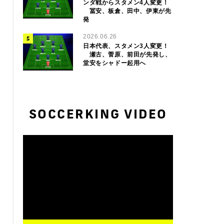
ンダ戦からスタメン4人変更！
冨安、板倉、田中、伊東が先
発
2026.06.26
日本代表、スタメン3人変更！
瀬古、菅原、前田が先発し、
堂安をシャドー起用へ
SOCCERKING VIDEO