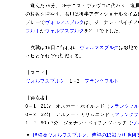
迎えた79分、DFデニス・ヴァヴロに代わり、塩
の枚数を増やす。塩貝は後半アディショナルタイム
プレーで
ヴォルフスブルク
は、ジェナン・ペイチノ
フルト
が
ヴォルフスブルク
を2－1で下した。
次戦は18日に行われ、
ヴォルフスブルク
は敵地で
ィヒとそれぞれ対戦する。
【スコア】
ヴォルフスブルク
1－2
フランクフルト
【得点者】
0－1 21分 オスカー・ホイルンド（
フランクフル
0－2 32分 アルノー・カリムエンド（
フランクフ
1－2 90＋7分 ジェナン・ペイチノヴィッチ（
ヴ
塩
降格圏ヴォルフスブルク、待望の13戦ぶり勝利で