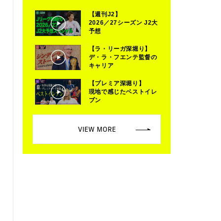
【週刊J2】
2026／27シーズン J2大
予想
【ラ・リーガ深堀り】
デ・ラ・フエンテ監督の
キャリア
【プレミア深堀り】
現地で感じたベストイレ
ブン
VIEW MORE