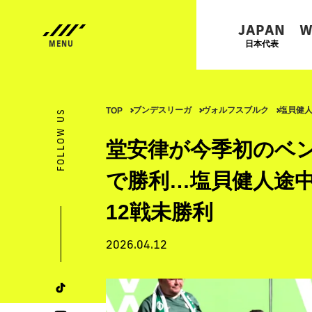
JAPAN
W
日本代表
ブンデスリーガ
ヴォルフスブルク
塩貝健
TOP
FOLLOW US
堂安律が今季初のベ
で勝利…塩貝健人途
12戦未勝利
2026.04.12