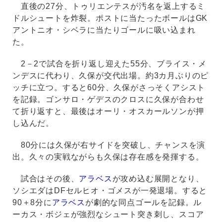
直後の27分、トゥリエンテスが汚名を返上するミ
ドルシュートを炸裂。ポストに当たったボールはGK
アントニオ・シベラに当たりゴールに吸い込まれ
た。
2－2で試合を折り返し迎えた55分、ブライス・メ
ンデスに代わり、久保が交代出場。約3カ月ぶりのピ
ッチに立つ。すると60分、久保がさっそくアシスト
を記録。ゴンサロ・ゲデスのクロスに久保が合わせ
て折り返すと、最後はオーリ・オスカールソンが押
し込んだ。
80分には久保が右サイドを突破し、チャンスを演
出。久々の実戦ながらも久保は存在感を発揮する。
試合はその後、
アラベス
が攻め込む展開となり、
ソシエダはDFセルヒオ・ゴメスが一発退場。すると
90＋8分に
アラベス
が劇的な同点ゴールを記録。ル
ーカス・ボジェが強烈なシュート突き刺し、スコア