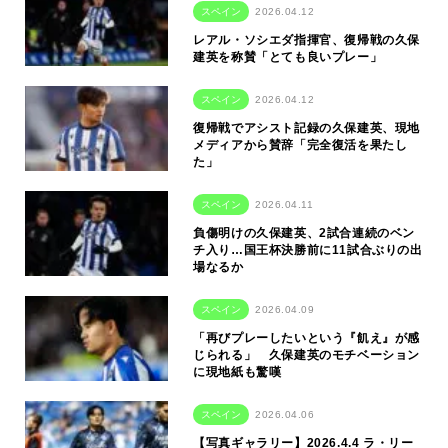
スペイン
2026.04.12
レアル・ソシエダ指揮官、復帰戦の久保
建英を称賛「とても良いプレー」
スペイン
2026.04.12
復帰戦でアシスト記録の久保建英、現地
メディアから賛辞「完全復活を果たし
た」
スペイン
2026.04.11
負傷明けの久保建英、2試合連続のベン
チ入り…国王杯決勝前に11試合ぶりの出
場なるか
スペイン
2026.04.09
「再びプレーしたいという『飢え』が感
じられる」 久保建英のモチベーション
に現地紙も驚嘆
スペイン
2026.04.06
【写真ギャラリー】2026.4.4 ラ・リー