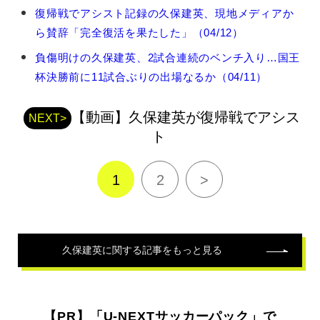
久
復帰戦でアシスト記録の久保建英、現地メディアか
保
ら賛辞「完全復活を果たした」（04/12）
建
英
負傷明けの久保建英、2試合連続のベンチ入り…国王
の
杯決勝前に11試合ぶりの出場なるか（04/11）
関
連
記
【動画】久保建英が復帰戦でアシス
NEXT>
事
ト
1
2
>
久保建英
に関する記事をもっと見る
【PR】「U-NEXTサッカーパック」で