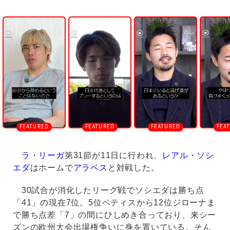
U
n
m
u
t
e
ラ・リーガ
第31節が11日に行われ、
レアル・ソシ
エダ
はホームで
アラベス
と対戦した。
30試合が消化したリーグ戦でソシエダは勝ち点
「41」の現在7位。5位ベティスから12位ジローナま
で勝ち点差「7」の間にひしめき合っており、来シー
ズンの欧州大会出場権争いに身を置いている。そん