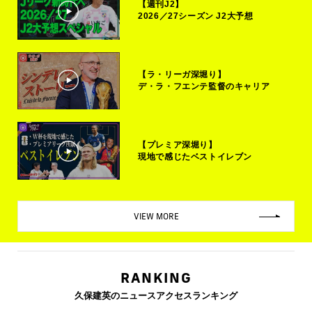
【週刊J2】
2026／27シーズン J2大予想
【ラ・リーガ深堀り】
デ・ラ・フエンテ監督のキャリア
【プレミア深堀り】
現地で感じたベストイレブン
VIEW MORE
RANKING
久保建英のニュースアクセスランキング