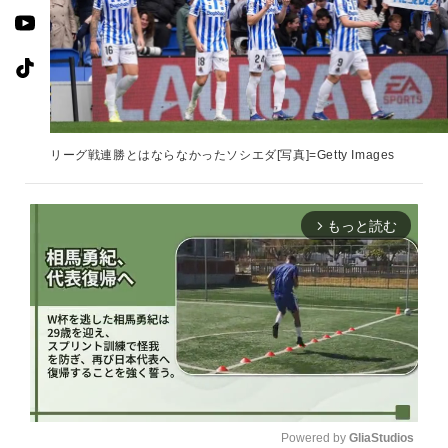
リーグ戦連勝とはならなかったソシエダ[写真]=Getty Images
もっと読む
arrow_forward_ios
Powered by 
GliaStudios