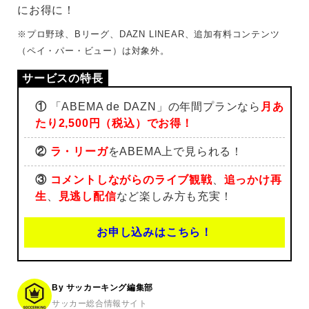
にお得に！
※プロ野球、Bリーグ、DAZN LINEAR、追加有料コンテンツ
（ペイ・パー・ビュー）は対象外。
①
「ABEMA de DAZN」の年間プランなら
月あ
たり2,500円（税込）でお得！
②
ラ・リーガ
をABEMA上で見られる！
③
コメントしながらのライブ観戦
、
追っかけ再
生
、
見逃し配信
など楽しみ方も充実！
お申し込みはこちら！
By サッカーキング編集部
サッカー総合情報サイト