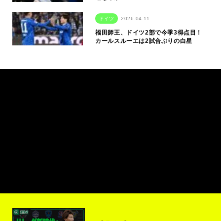
ドイツ
2026.04.11
福田師王、ドイツ2部で今季3得点目！
カールスルーエは2試合ぶりの白星