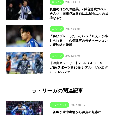
スペイン
2026.04.11
負傷明けの久保建英、2試合連続のベン
チ入り…国王杯決勝前に11試合ぶりの出
場なるか
スペイン
2026.04.09
「再びプレーしたいという『飢え』が感
じられる」 久保建英のモチベーション
に現地紙も驚嘆
スペイン
2026.04.06
【写真ギャラリー】2026.4.4 ラ・リー
ガEAスポーツ第30節 レアル・ソシエダ
2－0 レバンテ
ラ・リーガの関連記事
イングランド
2026.04.12
三笘薫が途中出場から得点の起点に！