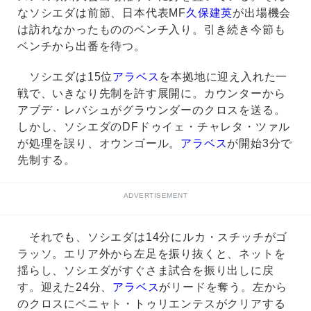
なソシエダは前節、日本代表MF
久保建英
が出場機会
は訪れなかったもののベンチ入り。引き続き今節も
ベンチから出番を待つ。
ソシエダは15位
アラベス
を本拠地に迎え入れた一
戦で、いきなり先制を許す展開に。カウンターから
アブデ・レバシュがグラウンダーのクロスを送る。
しかし、ソシエダのDFドゥイェ・チャレタ・ツァル
が処理を誤り、オウンゴール。
アラベス
が開始3分で
先制する。
ADVERTISEMENT
それでも、ソシエダは14分にルカ・スチッチがゴ
ラッソ。エリア外から左足を振り抜くと、ネットを
揺らし、ソシエダがすぐさま試合を振り出しに戻
す。迎えた24分、
アラベス
がリードを奪う。左から
のクロスにベニャト・トゥリエンテスがクリアする