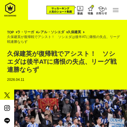
ラ・リーガ
レアル・ソシエダ
久保建英
TOP
久保建英が復帰戦でアシスト！ ソシエダは後半ATに痛恨の失点、リーグ
戦連勝ならず
久保建英が復帰戦でアシスト！ ソシ
エダは後半ATに痛恨の失点、リーグ戦
連勝ならず
2026.04.11