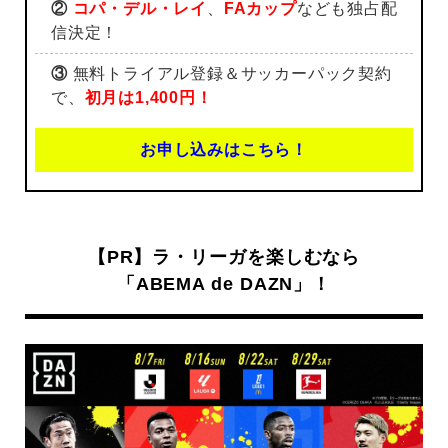
②
コパ・デル・レイ
、
FAカップ
なども独占配
信決定！
③
無料トライアル登録＆サッカーパック契約
で、
初月は1,400円！
お申し込みはこちら！
【PR】ラ・リーガを楽しむなら
「ABEMA de DAZN」！