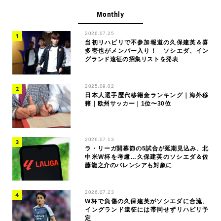
Monthly
2026.07.25
当初リハビリで不参加報道の久保建英＆喜
多壱也がメンバー入り！ ソシエダ、イン
グランド遠征の招集リストを発表
2025.09.02
日本人選手歴代移籍金ランキング｜海外移
籍｜欧州サッカー｜1位〜30位
2026.07.13
ラ・リーガ開幕節の5試合が延期見込み、北
中米W杯を考慮…久保建英のソシエダ＆佐
藤龍之介のバレンシアも対象に
2026.07.23
W杯で負傷の久保建英がソシエダに合流、
イングランド遠征には帯同せずリハビリ予
定