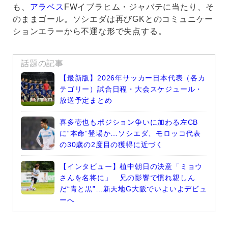
も、
アラベス
FWイブラヒム・ジャバテに当たり、そ
のままゴール。ソシエダは再びGKとのコミュニケー
ションエラーから不運な形で失点する。
話題の記事
【最新版】2026年サッカー日本代表（各カ
テゴリー）試合日程・大会スケジュール・
放送予定まとめ
喜多壱也もポジション争いに加わる左CB
に“本命”登場か…ソシエダ、モロッコ代表
の30歳の2度目の獲得に近づく
【インタビュー】植中朝日の決意「ミョウ
さんを名将に」 兄の影響で慣れ親しん
だ“青と黒”…新天地G大阪でいよいよデビュ
ーへ