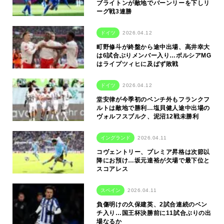
ブライトンが敵地でバーンリーを下しリ
ーグ戦3連勝
ドイツ
2026.04.12
町野修斗が終盤から途中出場、高井幸大
は6試合ぶりメンバー入り…ボルシアMG
はライプツィヒに及ばず敗戦
ドイツ
2026.04.12
堂安律が今季初のベンチ外もフランクフ
ルトは敵地で勝利…塩貝健人途中出場の
ヴォルフスブルク、泥沼12戦未勝利
イングランド
2026.04.11
コヴェントリー、プレミア昇格は次節以
降にお預け…坂元達裕が欠場で最下位と
スコアレス
スペイン
2026.04.11
負傷明けの久保建英、2試合連続のベン
チ入り…国王杯決勝前に11試合ぶりの出
場なるか