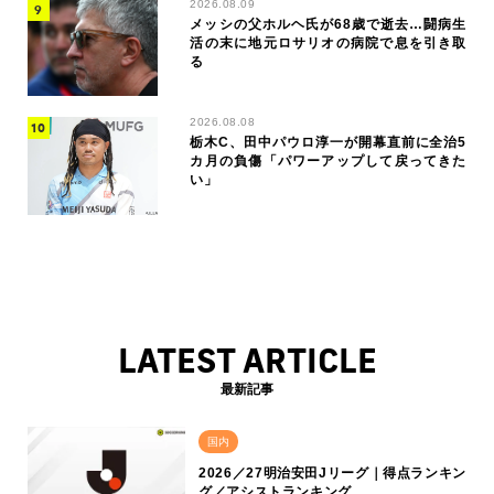
2026.08.09
メッシの父ホルヘ氏が68歳で逝去…闘病生
活の末に地元ロサリオの病院で息を引き取
る
2026.08.08
栃木C、田中パウロ淳一が開幕直前に全治5
カ月の負傷「パワーアップして戻ってきた
い」
LATEST ARTICLE
最新記事
国内
2026／27明治安田Jリーグ｜得点ランキン
グ／アシストランキング