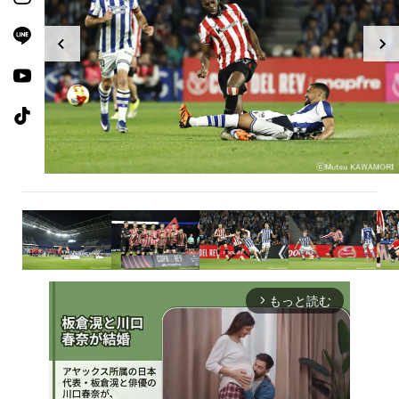
もっと読む
arrow_forward_ios