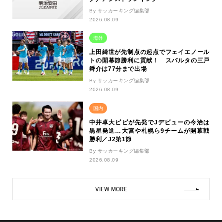
By サッカーキング編集部
2026.08.09
海外
上田綺世が先制点の起点でフェイエノール
トの開幕節勝利に貢献！ スパルタの三戸
舜介は77分まで出場
By サッカーキング編集部
2026.08.09
国内
中井卓大ピピが先発でJデビューの今治は
黒星発進…大宮や札幌ら9チームが開幕戦
勝利／J2第1節
By サッカーキング編集部
2026.08.09
VIEW MORE