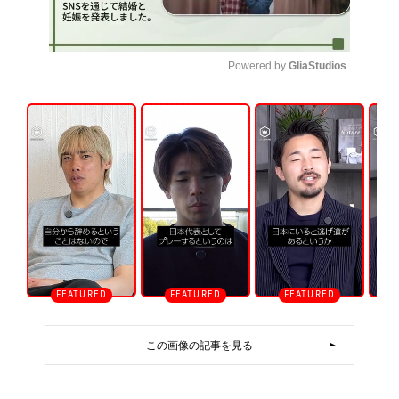
Powered by 
GliaStudios
U
n
m
u
t
e
この画像の記事を見る