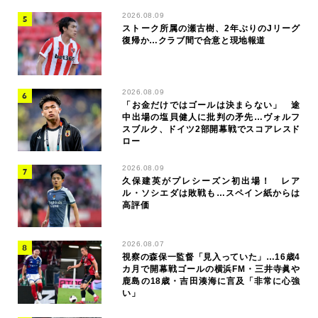
2026.08.09
ストーク所属の瀬古樹、2年ぶりのJリーグ
復帰か…クラブ間で合意と現地報道
2026.08.09
「お金だけではゴールは決まらない」 途
中出場の塩貝健人に批判の矛先…ヴォルフ
スブルク、ドイツ2部開幕戦でスコアレスド
ロー
2026.08.09
久保建英がプレシーズン初出場！ レア
ル・ソシエダは敗戦も…スペイン紙からは
高評価
2026.08.07
視察の森保一監督「見入っていた」…16歳4
カ月で開幕戦ゴールの横浜FM・三井寺眞や
鹿島の18歳・吉田湊海に言及「非常に心強
い」