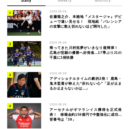
Daily
Weekly
Monthly
2026.08.09
佐藤龍之介、本拠地『メスタージャ』デビ
ューで違い見せる！ 現地紙「バレンシア
の攻撃に数え切れないほど関与した」
2026.08.08
帰ってきた川村拓夢がいきなり復帰弾！
広島が悲願の優勝へ好発進…17季ぶりJ1の
千葉に3発快勝
2026.08.08
アディショナルタイムの劇的2発！ 鹿島・
鬼木監督が称えた“折れない心”「足が止ま
るか止まらないかは…」
2026.08.08
アーセナルがギマランイス獲得を正式発
表！ 移籍金約159億円で中盤強化に成功…
背番号は「39」